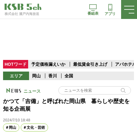
番組表
アプリ
株式会社 瀬戸内海放送
HOTワード
予定価格漏えいか
最低賃金引き上げ
アパホテル
エリア
岡山
香川
全国
ニュース
かつて「吉備」と呼ばれた岡山県 暮らしや歴史を
知る企画展
2024/7/10 18:48
岡山
文化・芸術