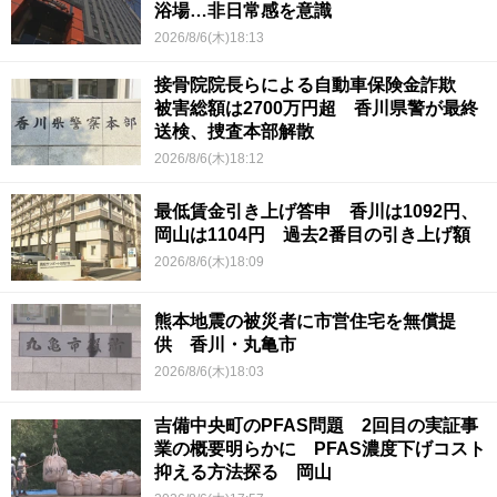
浴場…非日常感を意識
2026/8/6(木)18:13
接骨院院長らによる自動車保険金詐欺
被害総額は2700万円超 香川県警が最終
送検、捜査本部解散
2026/8/6(木)18:12
最低賃金引き上げ答申 香川は1092円、
岡山は1104円 過去2番目の引き上げ額
2026/8/6(木)18:09
熊本地震の被災者に市営住宅を無償提
供 香川・丸亀市
2026/8/6(木)18:03
吉備中央町のPFAS問題 2回目の実証事
業の概要明らかに PFAS濃度下げコスト
抑える方法探る 岡山