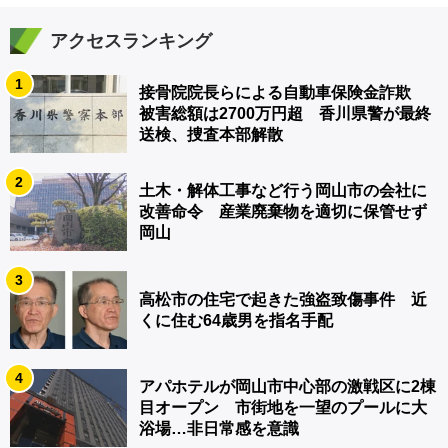
アクセスランキング
1
接骨院院長らによる自動車保険金詐欺
被害総額は2700万円超 香川県警が最終
送検、捜査本部解散
2
土木・解体工事など行う岡山市の会社に
改善命令 産業廃棄物を適切に保管せず
岡山
3
高松市の住宅で起きた強盗致傷事件 近
くに住む64歳男を指名手配
4
アパホテルが岡山市中心部の激戦区に2棟
目オープン 市街地を一望のプールに大
浴場…非日常感を意識