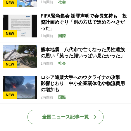
社会
1時間前
NEW
FIFA緊急集会 謝罪声明で会長支持も 投
資計画めぐり「別の方法で進めるべきだ
った」
NEW
国際
1時間前
熊本地震 八代市で亡くなった男性遺族
の思い「笑った顔いっぱい見たかった」
社会
1時間前
NEW
ロシア通販大手へのウクライナの攻撃
影響じわり 中小企業弱体化や物流費用
の増加も
NEW
国際
2時間前
全国ニュース記事一覧