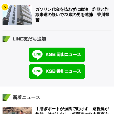
5
ガソリン代金を払わずに給油 詐欺と詐
欺未遂の疑いで72歳の男を逮捕 香川県
警
LINE友だち追加
新着ニュース
手漕ぎボートが強風で動けず 巡視艇が