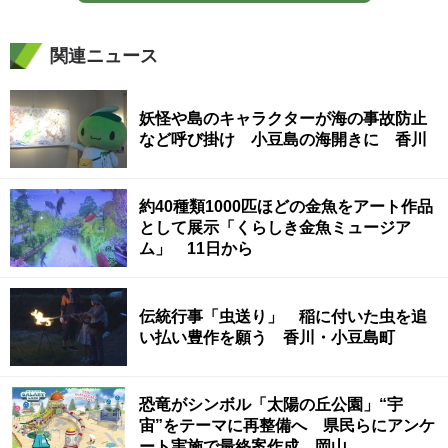
関連ニュース
妖怪や島のキャラクターが海の事故防止
など呼び掛け 小豆島の海開きに 香川
約40種類1000匹ほどの金魚をアート作品
として展示「くらしき金魚ミュージア
ム」 11日から
伝統行事「虫送り」 稲に付いた虫を追
い払い豊作を願う 香川・小豆島町
恐竜がシンボル「太陽の丘公園」“宇
宙”をテーマに再整備へ 県民らにアンケ
ート実施で最終案作成 岡山