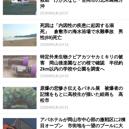
救助 けが人なし・笠岡市の北木島南方
沖
2026/8/6(木)19:57
死因は「内因性の疾患に起因する溺
死」 倉敷市の海水浴場で水難事故 男
性(69)死亡
2026/8/6(木)19:16
特定外来生物クビアカツヤカミキリの被
害 岡山後楽園などの桜で確認 半径約
2km以内の学校や公園を調査へ
2026/8/6(木)18:33
原爆の悲惨さ伝えるパネル展 被爆者の
記憶をもとに高校生が描いた絵画も 高
松市
2026/8/6(木)18:31
アパホテルが岡山市中心部の激戦区に2棟
目オープン 市街地を一望のプールに大