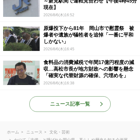
～新見駅間で運転見合わせ【午後4時45分
現在】
2026/8/6(木)16:52
原爆投下から81年 岡山市で慰霊祭 被
爆者や遺族が犠牲者を追悼「一番に平和
しかない」
2026/8/6(木)16:45
食料品の消費減税で年間17億円程度の減
収…高松市長が地方財政への影響を懸念
「確実な代替財源の確保、穴埋めを」
2026/8/6(木)16:38
ニュース記事一覧
ホーム
ニュース
文化・芸術
かつて「吉備」と呼ばれた岡山県 暮らしや歴史を知る企画展