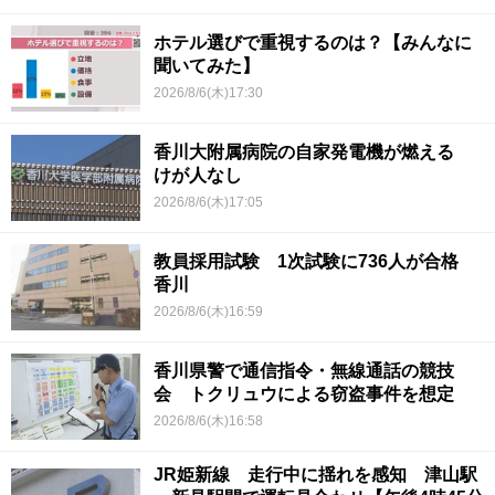
ホテル選びで重視するのは？【みんなに
聞いてみた】
2026/8/6(木)17:30
香川大附属病院の自家発電機が燃える
けが人なし
2026/8/6(木)17:05
教員採用試験 1次試験に736人が合格
香川
2026/8/6(木)16:59
香川県警で通信指令・無線通話の競技
会 トクリュウによる窃盗事件を想定
2026/8/6(木)16:58
JR姫新線 走行中に揺れを感知 津山駅