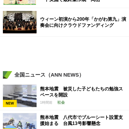
ウィーン初演から200年「かがわ第九」演
奏会に向けクラウドファンディング
全国ニュース（ANN NEWS）
熊本地震 被災した子どもたちの勉強ス
ペースを開設
社会
1時間前
NEW
熊本地震 八代市でブルーシート設置支
援始まる 台風13号影響懸念