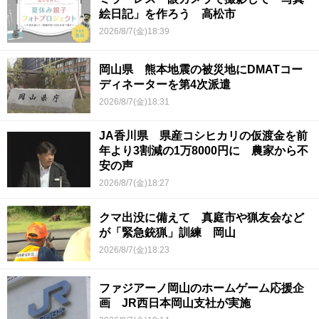
絵日記」を作ろう 高松市
2026/8/7(金)18:39
岡山県 熊本地震の被災地にDMATコー
ディネーターを第4次派遣
2026/8/7(金)18:31
JA香川県 県産コシヒカリの仮渡金を前
年より3割減の1万8000円に 農家から不
安の声
2026/8/7(金)18:27
クマ出没に備えて 真庭市や猟友会など
が「緊急銃猟」訓練 岡山
2026/8/7(金)18:23
ファジアーノ岡山のホームゲーム応援企
画 JR西日本岡山支社が実施