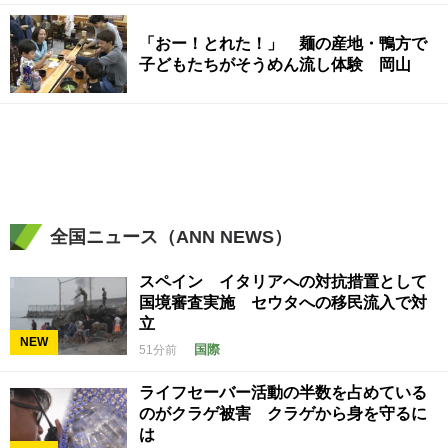
「おー！とれた！」 麺の産地・鴨方で
子どもたちがそうめん流し体験 岡山
全国ニュース（ANN NEWS）
スペイン イタリアへの対抗措置として
国境審査実施 セウタへの移民流入で対
立
NEW
国際
51分前
ライフセーバー活動の半数を占めている
のがクラゲ被害 クラゲから身を守るに
は