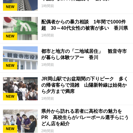
1時間前
NEW
配偶者からの暴力相談 1年間で1000件
超 30～40代女性の被害が多い 香川県
1時間前
NEW
都市と地方の「二地域居住」 観音寺市
が暮らし体験ツアー 香川
1時間前
NEW
JR岡山駅でお盆期間の下りピーク 多く
の帰省客らで混雑 山陽新幹線は始発か
ら夕方まで満席
NEW
1時間前
県外から訪れる若者に高松市の魅力を
PR 高校生らがバレーボール選手らにう
どん店を紹介
NEW
2時間前