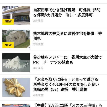
自家用車でひき逃げ容疑 町係長（55）
を停職6カ月処分 香川・多度津町
2時間前
NEW
熊本地震の被災者に県営住宅を提供 香
川県
2時間前
NEW
希少糖をメジャーに 香川大生が大阪で
PR ドーナツの試食も
3時間前
「お金を取りに帰る」と言って逃げる
所持金なく4010円分の飲食をした疑い
無職の男（58）逮捕 香川県警
4時間前
【中継】3万匹に1匹「オスの三毛猫」も