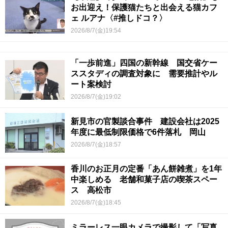
お出迎え！保護猫たちと出会える猫カフ
ェ ルアナ〈#推しドコ？〉
2026/8/7(金)19:54
「一歩前進」四国の新幹線 国交省ケー
ススタディの調査対象に 需要推計やル
ート案検討
2026/8/7(金)19:02
新見市の官製談合事件 建設会社は2025
年度に最低制限価格で6件落札 岡山
2026/8/7(金)18:57
香川のお正月の定番「あん餅雑煮」を1年
中楽しめる 老舗和菓子店の喫茶スペー
ス 高松市
2026/8/7(金)18:45
ミラーレス一眼カメラで撮影して「写真