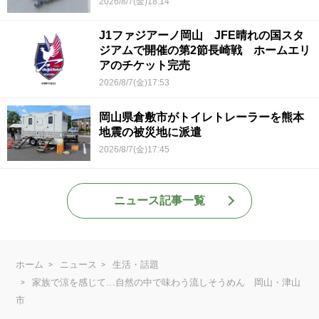
2026/8/7(金)18:14
J1ファジアーノ岡山 JFE晴れの国スタ
ジアムで開催の第2節長崎戦 ホームエリ
アのチケット完売
2026/8/7(金)17:53
岡山県倉敷市がトイレトレーラーを熊本
地震の被災地に派遣
2026/8/7(金)17:45
ニュース記事一覧
ホーム
ニュース
生活・話題
家族で涼を感じて…自然の中で味わう流しそうめん 岡山・津山
市