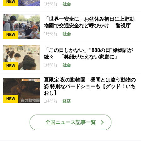
NEW
社会
1時間前
「世界一安全に」お盆休み初日に上野動
物園で交通安全など呼びかけ 警視庁
社会
1時間前
NEW
「この日しかない」“888の日”婚姻届が
続々 「笑顔がたえない家庭に」
社会
1時間前
NEW
夏限定 夜の動物園 昼間とは違う動物の
姿 特別なバードショーも【グッド！いち
おし】
NEW
経済
1時間前
全国ニュース記事一覧