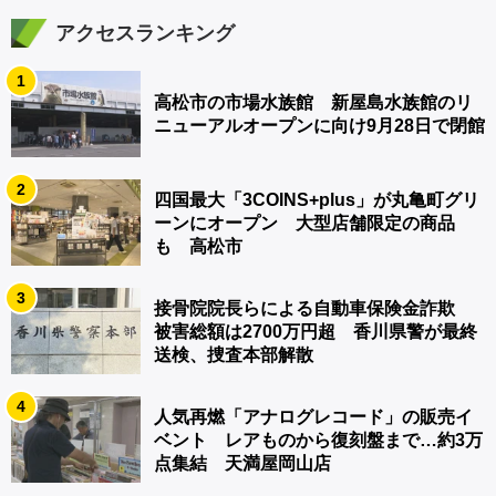
アクセスランキング
1
高松市の市場水族館 新屋島水族館のリ
ニューアルオープンに向け9月28日で閉館
2
四国最大「3COINS+plus」が丸亀町グリ
ーンにオープン 大型店舗限定の商品
も 高松市
3
接骨院院長らによる自動車保険金詐欺
被害総額は2700万円超 香川県警が最終
送検、捜査本部解散
4
人気再燃「アナログレコード」の販売イ
ベント レアものから復刻盤まで…約3万
点集結 天満屋岡山店