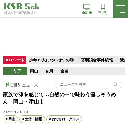
番組表
アプリ
株式会社 瀬戸内海放送
HOTワード
少年19人にわいせつの罪
官製談合事件続報
緊急
エリア
岡山
香川
全国
ニュース
家族で涼を感じて…自然の中で味わう流しそうめ
ん 岡山・津山市
2024/8/19 16:04
岡山
生活・話題
おでかけ・グルメ