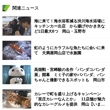
関連ニュース
海に来て！海水浴客減る渋川海水浴場に
キッチンカー出店 から揚げやかき氷な
ど1日最大6つ 岡山・玉野市
虹のようにカラフルな魚たちに会いに来
て 天満屋岡山店で水族園
高畑勲・宮﨑駿の名作「パンダコパンダ
展」開幕 ミミ子の家やパパンダ、パン
ちゃんと撮影できるスポットも 岡山市
カレーで町を盛り上げるキャンペーン
「里庄カレーなんとか」 11店舗が魅力
的なカレーグルメを提供 岡山【いまコ
コ！ナビ】