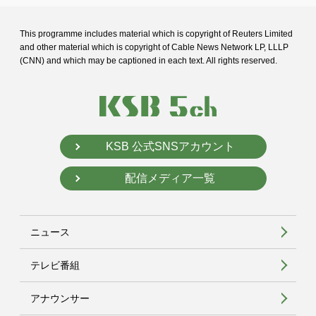
This programme includes material which is copyright of Reuters Limited
and
other material which is copyright of Cable News Network LP, LLLP
(CNN) and
which may be captioned in each text. All rights reserved.
KSB 公式SNSアカウント
配信メディア一覧
ニュース
テレビ番組
アナウンサー