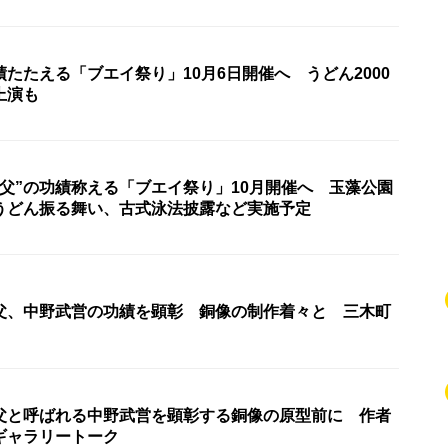
たたえる「ブエイ祭り」10月6日開催へ うどん2000
上演も
の父”の功績称える「ブエイ祭り」10月開催へ 玉藻公園
うどん振る舞い、古式泳法披露など実施予定
父、中野武営の功績を顕彰 銅像の制作着々と 三木町
父と呼ばれる中野武営を顕彰する銅像の原型前に 作者
ギャラリートーク