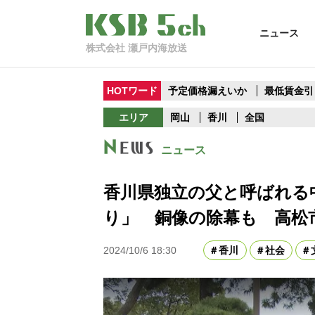
ニュース
株式会社 瀬戸内海放送
HOTワード
予定価格漏えいか
最低賃金引
エリア
岡山
香川
全国
ニュース
香川県独立の父と呼ばれる
り」 銅像の除幕も 高松
2024/10/6 18:30
香川
社会