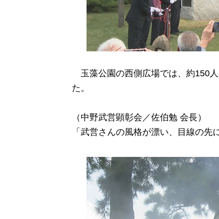
玉藻公園の西側広場では、約150
た。
（中野武営顕彰会／佐伯勉 会長）
「武営さんの風格が漂い、目線の先