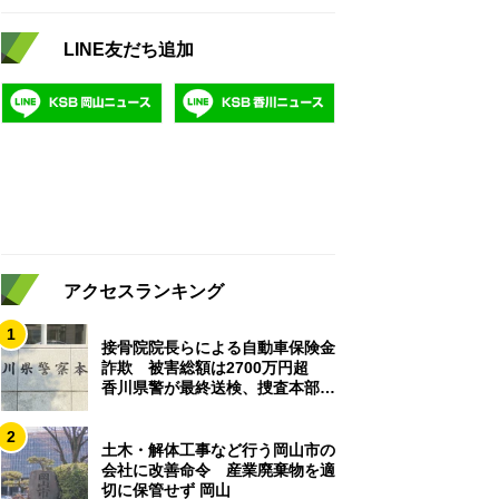
LINE友だち追加
アクセスランキング
1
接骨院院長らによる自動車保険金
詐欺 被害総額は2700万円超
香川県警が最終送検、捜査本部解
散
2
土木・解体工事など行う岡山市の
会社に改善命令 産業廃棄物を適
切に保管せず 岡山