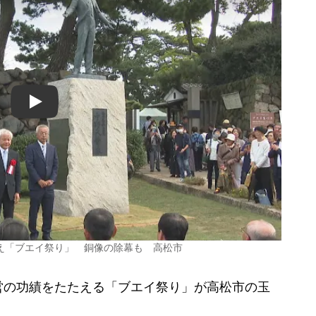
Play
え「ブエイ祭り」 銅像の除幕も 高松市
の功績をたたえる「ブエイ祭り」が高松市の玉
。