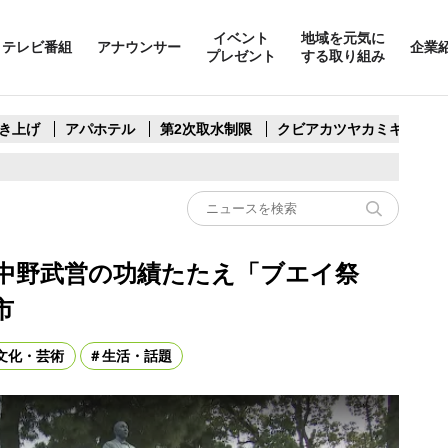
イベント
地域を元気に
テレビ番組
アナウンサー
企業
プレゼント
する取り組み
き上げ
アパホテル
第2次取水制限
クビアカツヤカミキリ
中野武営の功績たたえ「ブエイ祭
市
文化・芸術
生活・話題