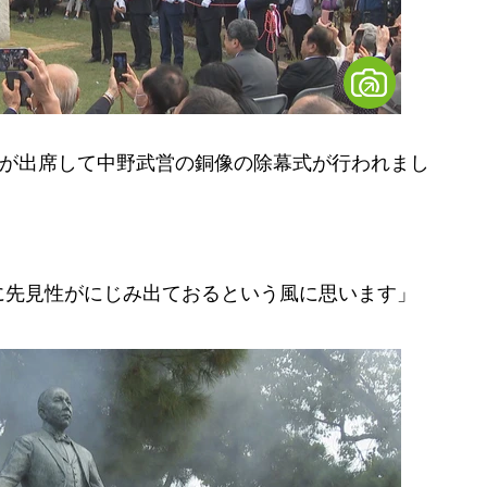
人が出席して中野武営の銅像の除幕式が行われまし
に先見性がにじみ出ておるという風に思います」