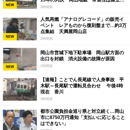
NEW
ていて被害結果も非常に重い」
2時間前
人気再燃「アナログレコード」の販売イ
ベント レアものから復刻盤まで…約3万
点集結 天満屋岡山店
NEW
2時間前
岡山市営城下地下駐車場 岡山駅方面の
出口を封鎖 消火設備の故障が原因
2時間前
NEW
【速報】ことでん長尾線で人身事故 平
木駅～長尾駅で運転見合わせ 午後4時
現在 香川
3時間前
都市公園負担金巡り県と対立続く…岡山
市に8750万円通知「支払いに応じること
はできない」