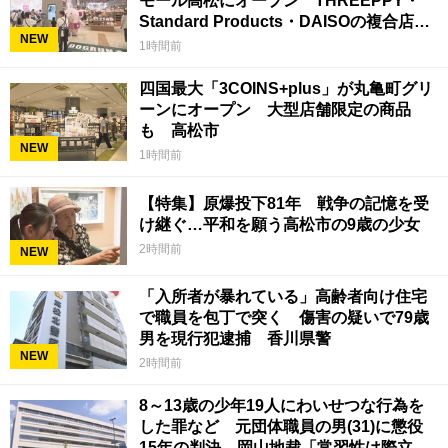
モール高松にオープン THREEPPY・
Standard Products・DAISOの複合店は
NEW
香川県初
1時間前
四国最大「3COINS+plus」が丸亀町グリ
ーンにオープン 大型店舗限定の商品
も 高松市
NEW
1時間前
【特集】原爆投下81年 戦争の記憶を受
け継ぐ…平和を願う高松市の9歳の少女
2時間前
NEW
「入所者が暴れている」高齢者向け住宅
で職員を包丁で突く 傷害の疑いで79歳
男を現行犯逮捕 香川県警
NEW
2時間前
8～13歳の少年19人にわいせつな行為を
した罪など 元団体職員の男(31)に懲役
15年の判決 岡山地裁「常習性は際立っ