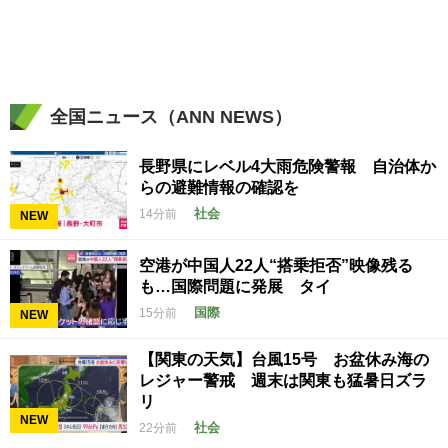
全国ニュース（ANN NEWS）
長野県にレベル4大雨危険警報 自治体か
らの避難情報の確認を
社会
14分前
NEW
空港が中国人22人“搭乗拒否”映像残る
も…国際問題に発展 タイ
国際
15分前
NEW
【関東の天気】台風15号 お盆休み海の
レジャー警戒 週末は関東も猛暑日ズラ
リ
NEW
社会
22分前