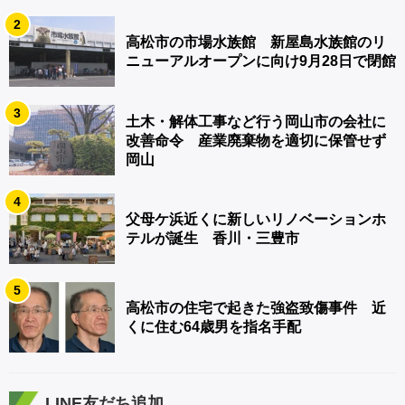
2
高松市の市場水族館 新屋島水族館のリ
ニューアルオープンに向け9月28日で閉館
3
土木・解体工事など行う岡山市の会社に
改善命令 産業廃棄物を適切に保管せず
岡山
4
父母ケ浜近くに新しいリノベーションホ
テルが誕生 香川・三豊市
5
高松市の住宅で起きた強盗致傷事件 近
くに住む64歳男を指名手配
LINE友だち追加