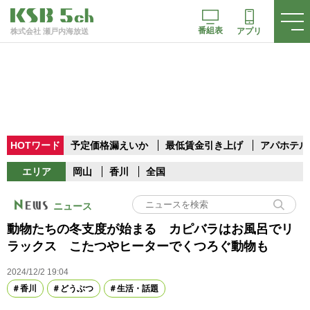
番組表
アプリ
株式会社 瀬戸内海放送
HOTワード
予定価格漏えいか
最低賃金引き上げ
アパホテル
エリア
岡山
香川
全国
ニュース
動物たちの冬支度が始まる カピバラはお風呂でリ
ラックス こたつやヒーターでくつろぐ動物も
2024/12/2 19:04
香川
どうぶつ
生活・話題