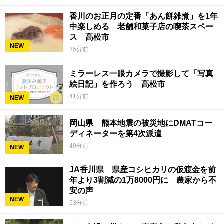
香川のお正月の定番「あん餅雑煮」を1年
中楽しめる 老舗和菓子店の喫茶スペー
ス 高松市
NEW
35分前
ミラーレス一眼カメラで撮影して「写真
絵日記」を作ろう 高松市
41分前
NEW
岡山県 熊本地震の被災地にDMATコー
ディネーターを第4次派遣
49分前
NEW
JA香川県 県産コシヒカリの仮渡金を前
年より3割減の1万8000円に 農家から不
安の声
NEW
53分前