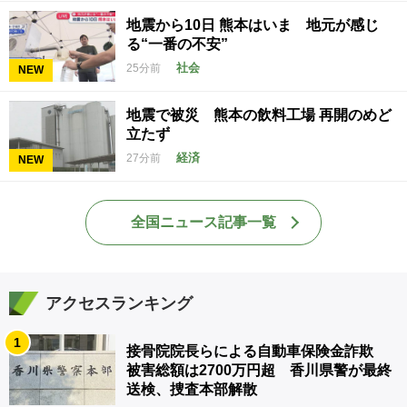
地震から10日 熊本はいま 地元が感じ
る“一番の不安”
社会
25分前
NEW
地震で被災 熊本の飲料工場 再開のめど
立たず
経済
27分前
NEW
全国ニュース記事一覧
アクセスランキング
1
接骨院院長らによる自動車保険金詐欺
被害総額は2700万円超 香川県警が最終
送検、捜査本部解散