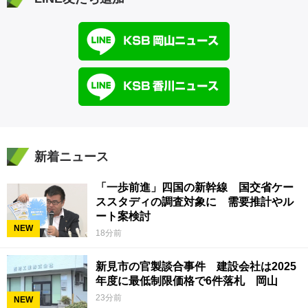
新着ニュース
「一歩前進」四国の新幹線 国交省ケー
ススタディの調査対象に 需要推計やル
ート案検討
NEW
18分前
新見市の官製談合事件 建設会社は2025
年度に最低制限価格で6件落札 岡山
23分前
NEW