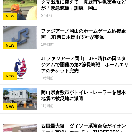
クマ出没に備えて 真庭市や猟友会など
が「緊急銃猟」訓練 岡山
57分前
NEW
ファジアーノ岡山のホームゲーム応援企
画 JR西日本岡山支社が実施
1時間前
NEW
J1ファジアーノ岡山 JFE晴れの国スタ
ジアムで開催の第2節長崎戦 ホームエリ
アのチケット完売
NEW
1時間前
岡山県倉敷市がトイレトレーラーを熊本
地震の被災地に派遣
1時間前
NEW
四国最大級！ダイソー系複合店がイオン