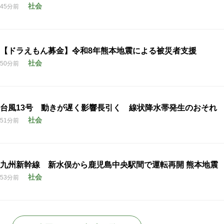
社会
45分前
【ドラえもん募金】令和8年熊本地震による被災者支援
社会
50分前
台風13号 動きが遅く影響長引く 線状降水帯発生のおそれ
社会
51分前
九州新幹線 新水俣から鹿児島中央駅間で運転再開 熊本地震
社会
53分前