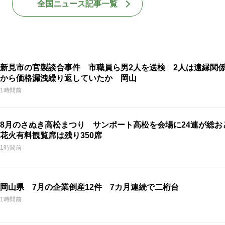
全国ニュース記事一覧
新見市の官製談合事件 市職員ら男2人を送検 2人は遠縁関
から価格漏洩繰り返していたか 岡山
1時間前
8月のさぬき高松まつり サンポート高松を会場に24連が総
花火有料観覧席は残り350席
1時間前
岡山県 7月の企業倒産12件 7カ月連続で二桁台
1時間前