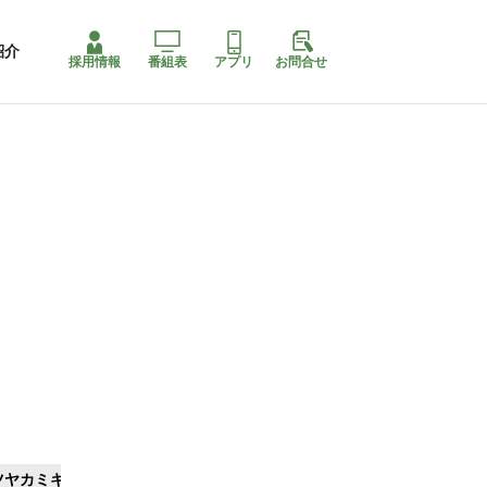
紹介
採用情報
番組表
アプリ
お問合せ
ツヤカミキリ
ももちゃり停止