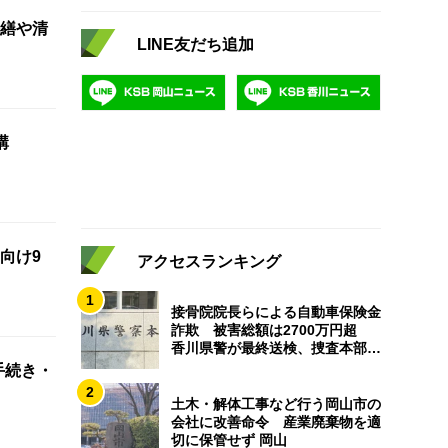
繕や清
LINE友だち追加
講
向け9
アクセスランキング
1
接骨院院長らによる自動車保険金
詐欺 被害総額は2700万円超
香川県警が最終送検、捜査本部解
散
手続き・
2
土木・解体工事など行う岡山市の
会社に改善命令 産業廃棄物を適
切に保管せず 岡山