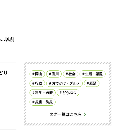
係…以前
おどり
岡山
香川
社会
生活・話題
行政
おでかけ・グルメ
経済
科学・医療
どうぶつ
災害・防災
タグ一覧はこちら