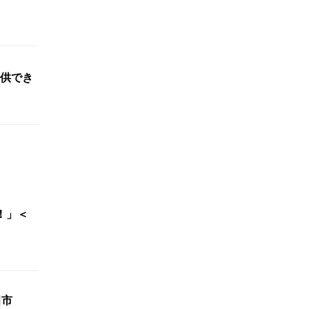
供でき
す！」＜
田市