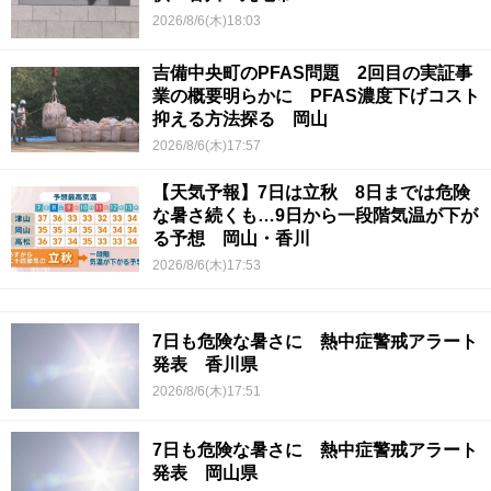
2026/8/6(木)18:03
吉備中央町のPFAS問題 2回目の実証事
業の概要明らかに PFAS濃度下げコスト
抑える方法探る 岡山
2026/8/6(木)17:57
【天気予報】7日は立秋 8日までは危険
な暑さ続くも…9日から一段階気温が下が
る予想 岡山・香川
2026/8/6(木)17:53
7日も危険な暑さに 熱中症警戒アラート
発表 香川県
2026/8/6(木)17:51
7日も危険な暑さに 熱中症警戒アラート
発表 岡山県