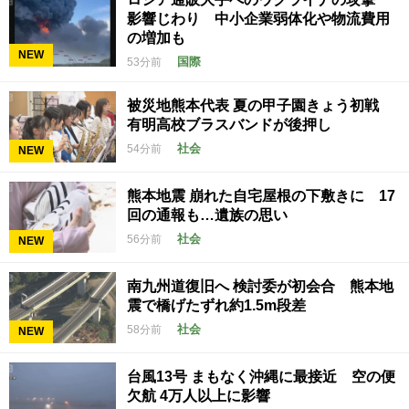
影響じわり 中小企業弱体化や物流費用
の増加も
NEW
国際
53分前
被災地熊本代表 夏の甲子園きょう初戦
有明高校ブラスバンドが後押し
社会
54分前
NEW
熊本地震 崩れた自宅屋根の下敷きに 17
回の通報も…遺族の思い
社会
56分前
NEW
南九州道復旧へ 検討委が初会合 熊本地
震で橋げたずれ約1.5m段差
社会
58分前
NEW
台風13号 まもなく沖縄に最接近 空の便
欠航 4万人以上に影響