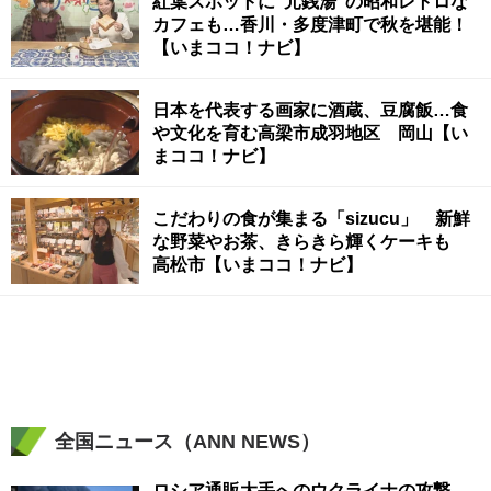
紅葉スポットに“元銭湯”の昭和レトロな
カフェも…香川・多度津町で秋を堪能！
【いまココ！ナビ】
日本を代表する画家に酒蔵、豆腐飯…食
や文化を育む高梁市成羽地区 岡山【い
まココ！ナビ】
こだわりの食が集まる「sizucu」 新鮮
な野菜やお茶、きらきら輝くケーキも
高松市【いまココ！ナビ】
全国ニュース（ANN NEWS）
ロシア通販大手へのウクライナの攻撃