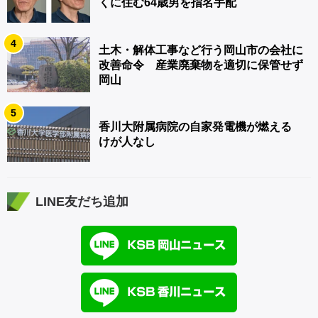
くに住む64歳男を指名手配
4
土木・解体工事など行う岡山市の会社に
改善命令 産業廃棄物を適切に保管せず
岡山
5
香川大附属病院の自家発電機が燃える
けが人なし
LINE友だち追加