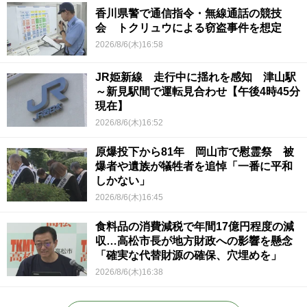
香川県警で通信指令・無線通話の競技
会 トクリュウによる窃盗事件を想定
2026/8/6(木)16:58
JR姫新線 走行中に揺れを感知 津山駅
～新見駅間で運転見合わせ【午後4時45分
現在】
2026/8/6(木)16:52
原爆投下から81年 岡山市で慰霊祭 被
爆者や遺族が犠牲者を追悼「一番に平和
しかない」
2026/8/6(木)16:45
食料品の消費減税で年間17億円程度の減
収…高松市長が地方財政への影響を懸念
「確実な代替財源の確保、穴埋めを」
2026/8/6(木)16:38