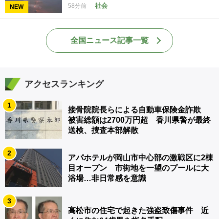
社会
58分前
NEW
全国ニュース記事一覧
アクセスランキング
1
接骨院院長らによる自動車保険金詐欺
被害総額は2700万円超 香川県警が最終
送検、捜査本部解散
2
アパホテルが岡山市中心部の激戦区に2棟
目オープン 市街地を一望のプールに大
浴場…非日常感を意識
3
高松市の住宅で起きた強盗致傷事件 近