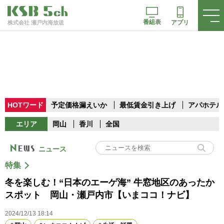
番組表
アプリ
株式会社 瀬戸内海放送
HOTワード
予定価格漏えいか
最低賃金引き上げ
アパホテル
エリア
岡山
香川
全国
ニュース
特集
冬を楽しむ！“日本のエーゲ海” 牛窓地区のあったか
スポット 岡山・瀬戸内市【いまココ！ナビ】
2024/12/13 18:14