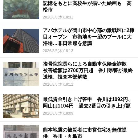
記憶をもとに高校生が描いた絵画も 高
松市
2026/8/6(木)18:31
アパホテルが岡山市中心部の激戦区に2棟
目オープン 市街地を一望のプールに大
浴場…非日常感を意識
2026/8/6(木)18:13
接骨院院長らによる自動車保険金詐欺
被害総額は2700万円超 香川県警が最終
送検、捜査本部解散
2026/8/6(木)18:12
最低賃金引き上げ答申 香川は1092円、
岡山は1104円 過去2番目の引き上げ額
2026/8/6(木)18:09
熊本地震の被災者に市営住宅を無償提
供 香川・丸亀市