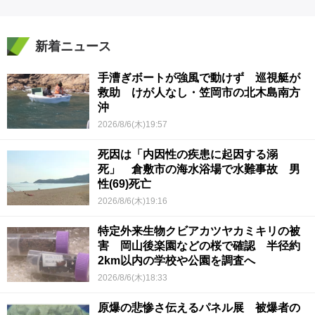
新着ニュース
手漕ぎボートが強風で動けず 巡視艇が
救助 けが人なし・笠岡市の北木島南方
沖
2026/8/6(木)19:57
死因は「内因性の疾患に起因する溺
死」 倉敷市の海水浴場で水難事故 男
性(69)死亡
2026/8/6(木)19:16
特定外来生物クビアカツヤカミキリの被
害 岡山後楽園などの桜で確認 半径約
2km以内の学校や公園を調査へ
2026/8/6(木)18:33
原爆の悲惨さ伝えるパネル展 被爆者の