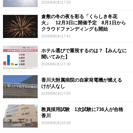
2026/8/6(木)17:50
倉敷の冬の夜を彩る「くらしき冬花
火」 12月3日に開催予定 8月1日から
クラウドファンディングも開始
2026/8/6(木)17:41
ホテル選びで重視するのは？【みんなに
聞いてみた】
2026/8/6(木)17:30
香川大附属病院の自家発電機が燃える
けが人なし
2026/8/6(木)17:05
教員採用試験 1次試験に736人が合格
香川
2026/8/6(木)16:59