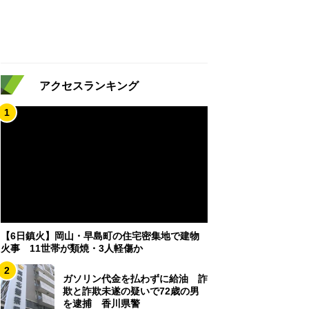
アクセスランキング
1
【6日鎮火】岡山・早島町の住宅密集地で建物
火事 11世帯が類焼・3人軽傷か
2
ガソリン代金を払わずに給油 詐
欺と詐欺未遂の疑いで72歳の男
を逮捕 香川県警