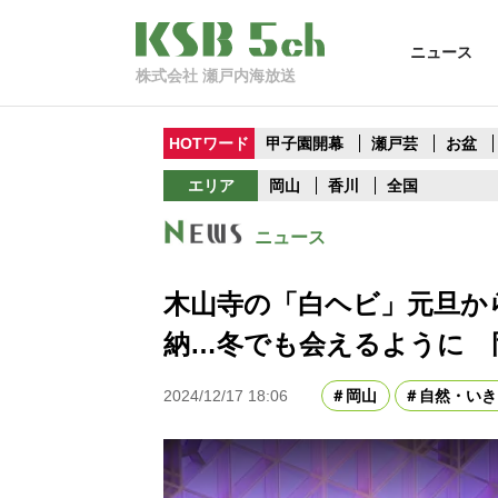
ニュース
株式会社 瀬戸内海放送
HOTワード
甲子園開幕
瀬戸芸
お盆
エリア
岡山
香川
全国
ニュース
木山寺の「白ヘビ」元旦か
納…冬でも会えるように 
2024/12/17 18:06
岡山
自然・いき