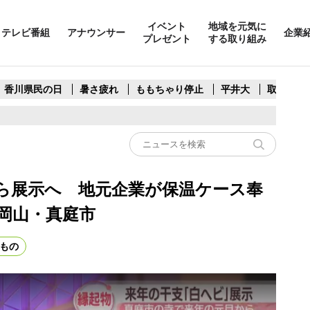
イベント
地域を元気に
テレビ番組
アナウンサー
企業
プレゼント
する取り組み
香川県民の日
暑さ疲れ
ももちゃり停止
平井大
取水制限
ら展示へ 地元企業が保温ケース奉
岡山・真庭市
もの