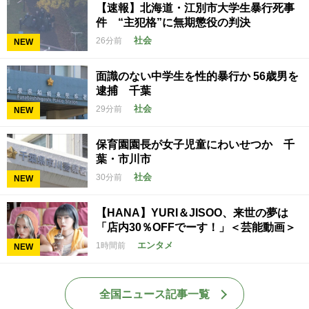
【速報】北海道・江別市大学生暴行死事
件 “主犯格”に無期懲役の判決
社会
26分前
NEW
面識のない中学生を性的暴行か 56歳男を
逮捕 千葉
社会
29分前
NEW
保育園園長が女子児童にわいせつか 千
葉・市川市
社会
30分前
NEW
【HANA】YURI＆JISOO、来世の夢は
「店内30％OFFでーす！」＜芸能動画＞
エンタメ
1時間前
NEW
全国ニュース記事一覧