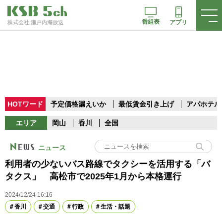
番組表
アプリ
株式会社 瀬戸内海放送
HOTワード
予定価格漏えいか
最低賃金引き上げ
アパホテル
エリア
岡山
香川
全国
ニュース
利用者の少ないバス路線でタクシーを活用する「バ
タクス」 高松市で2025年1月から本格運行
2024/12/24 16:16
香川
交通
行政
生活・話題