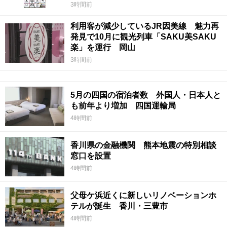
3時間前
利用客が減少しているJR因美線 魅力再
発見で10月に観光列車「SAKU美SAKU
楽」を運行 岡山
3時間前
5月の四国の宿泊者数 外国人・日本人と
も前年より増加 四国運輸局
4時間前
香川県の金融機関 熊本地震の特別相談
窓口を設置
4時間前
父母ケ浜近くに新しいリノベーションホ
テルが誕生 香川・三豊市
4時間前