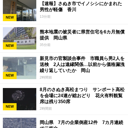
【速報】さぬき市でイノシシにかまれた
男性が軽傷 香川
13分前
NEW
熊本地震の被災者に県営住宅を6カ月無償
提供 岡山県
35分前
NEW
新見市の官製談合事件 市職員ら男2人を
送検 2人は遠縁関係…以前から価格漏洩
繰り返していたか 岡山
NEW
2時間前
8月のさぬき高松まつり サンポート高松
を会場に24連が総おどり 花火有料観覧
席は残り350席
NEW
2時間前
岡山県 7月の企業倒産12件 7カ月連続