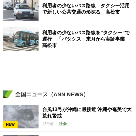
利用者の少ないバス路線…タクシー活用
で新しい公共交通の形探る 高松市
利用者の少ないバス路線を“タクシー”で
運行 「バタクス」来月から実証事業
高松市
全国ニュース（ANN NEWS）
台風13号が沖縄に最接近 沖縄や奄美で大
荒れ警戒
社会
13分前
NEW