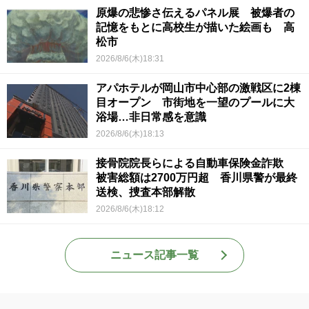
原爆の悲惨さ伝えるパネル展 被爆者の
記憶をもとに高校生が描いた絵画も 高
松市
2026/8/6(木)18:31
アパホテルが岡山市中心部の激戦区に2棟
目オープン 市街地を一望のプールに大
浴場…非日常感を意識
2026/8/6(木)18:13
接骨院院長らによる自動車保険金詐欺
被害総額は2700万円超 香川県警が最終
送検、捜査本部解散
2026/8/6(木)18:12
ニュース記事一覧