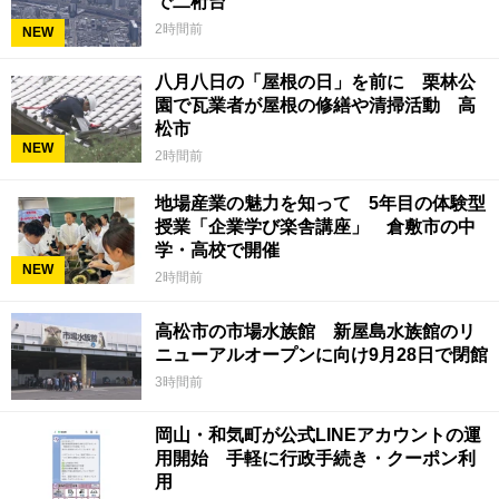
で二桁台
2時間前
NEW
八月八日の「屋根の日」を前に 栗林公
園で瓦業者が屋根の修繕や清掃活動 高
松市
NEW
2時間前
地場産業の魅力を知って 5年目の体験型
授業「企業学び楽舎講座」 倉敷市の中
学・高校で開催
NEW
2時間前
高松市の市場水族館 新屋島水族館のリ
ニューアルオープンに向け9月28日で閉館
3時間前
岡山・和気町が公式LINEアカウントの運
用開始 手軽に行政手続き・クーポン利
用