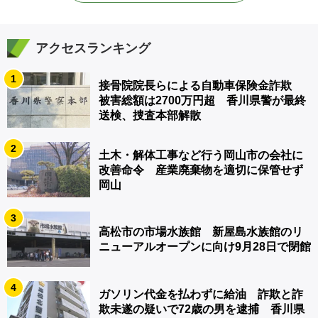
アクセスランキング
1
接骨院院長らによる自動車保険金詐欺
被害総額は2700万円超 香川県警が最終
送検、捜査本部解散
2
土木・解体工事など行う岡山市の会社に
改善命令 産業廃棄物を適切に保管せず
岡山
3
高松市の市場水族館 新屋島水族館のリ
ニューアルオープンに向け9月28日で閉館
4
ガソリン代金を払わずに給油 詐欺と詐
欺未遂の疑いで72歳の男を逮捕 香川県