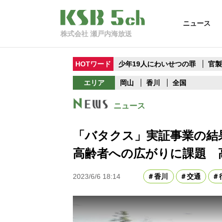
ニュース
株式会社 瀬戸内海放送
HOTワード
少年19人にわいせつの罪
官
エリア
岡山
香川
全国
ニュース
「バタクス」実証事業の結
高齢者への広がりに課題 
2023/6/6 18:14
香川
交通