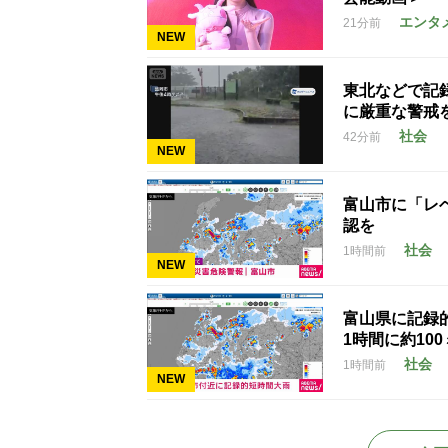
エンタ
21分前
NEW
東北などで記
に厳重な警戒
社会
42分前
NEW
富山市に「レ
認を
社会
1時間前
NEW
富山県に記録
1時間に約10
社会
1時間前
NEW