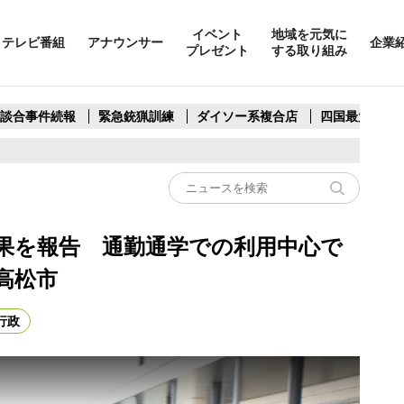
イベント
地域を元気に
テレビ番組
アナウンサー
企業
プレゼント
する取り組み
製談合事件続報
緊急銃猟訓練
ダイソー系複合店
四国最大スリ
果を報告 通勤通学での利用中心で
高松市
行政