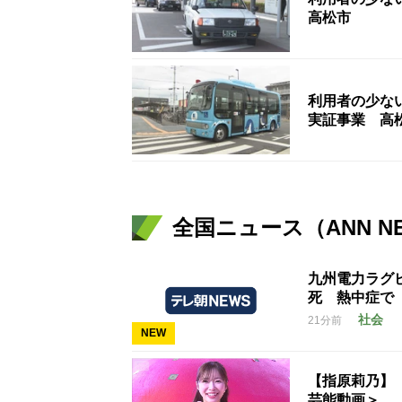
高松市
利用者の少な
実証事業 高
全国ニュース（ANN N
九州電力ラグ
死 熱中症で
社会
21分前
NEW
【指原莉乃】
芸能動画＞