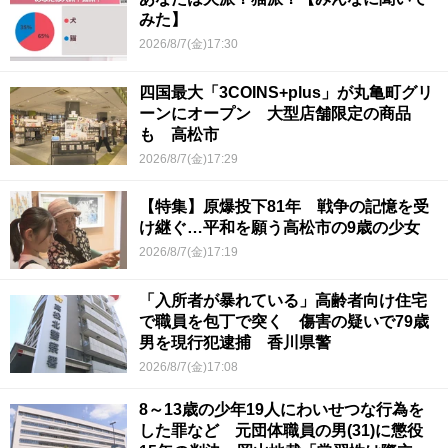
みた】
2026/8/7(金)17:30
四国最大「3COINS+plus」が丸亀町グリ
ーンにオープン 大型店舗限定の商品
も 高松市
2026/8/7(金)17:29
【特集】原爆投下81年 戦争の記憶を受
け継ぐ…平和を願う高松市の9歳の少女
2026/8/7(金)17:19
「入所者が暴れている」高齢者向け住宅
で職員を包丁で突く 傷害の疑いで79歳
男を現行犯逮捕 香川県警
2026/8/7(金)17:08
8～13歳の少年19人にわいせつな行為を
した罪など 元団体職員の男(31)に懲役