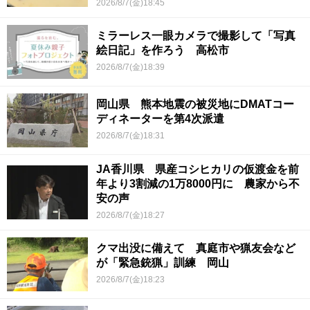
2026/8/7(金)18:45
ミラーレス一眼カメラで撮影して「写真
絵日記」を作ろう 高松市
2026/8/7(金)18:39
岡山県 熊本地震の被災地にDMATコー
ディネーターを第4次派遣
2026/8/7(金)18:31
JA香川県 県産コシヒカリの仮渡金を前
年より3割減の1万8000円に 農家から不
安の声
2026/8/7(金)18:27
クマ出没に備えて 真庭市や猟友会など
が「緊急銃猟」訓練 岡山
2026/8/7(金)18:23