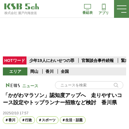
番組表
アプリ
株式会社 瀬戸内海放送
HOTワード
少年19人にわいせつの罪
官製談合事件続報
緊急
エリア
岡山
香川
全国
ニュース
「かがわマラソン」認知度アップへ 走りやすいコ
ース設定やトップランナー招致など検討 香川県
2025/2/10 17:57
香川
行政
スポーツ
生活・話題