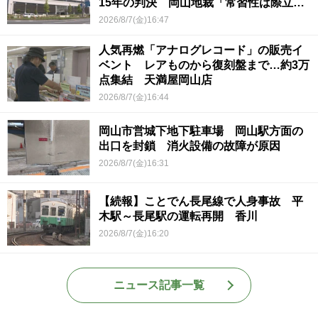
15年の判決 岡山地裁「常習性は際立っ
ていて被害結果も非常に重い」
2026/8/7(金)16:47
人気再燃「アナログレコード」の販売イ
ベント レアものから復刻盤まで…約3万
点集結 天満屋岡山店
2026/8/7(金)16:44
岡山市営城下地下駐車場 岡山駅方面の
出口を封鎖 消火設備の故障が原因
2026/8/7(金)16:31
【続報】ことでん長尾線で人身事故 平
木駅～長尾駅の運転再開 香川
2026/8/7(金)16:20
ニュース記事一覧