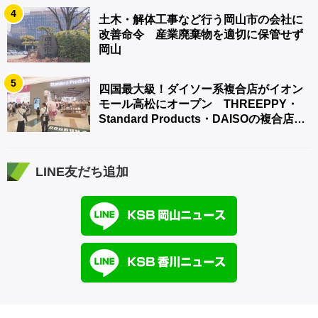
4
土木・解体工事など行う岡山市の会社に
改善命令 産業廃棄物を適切に保管せず
岡山
5
四国最大級！ダイソー系複合店がイオン
モール高松にオープン THREEPPY・
Standard Products・DAISOの複合店は
香川県初
LINE友だち追加