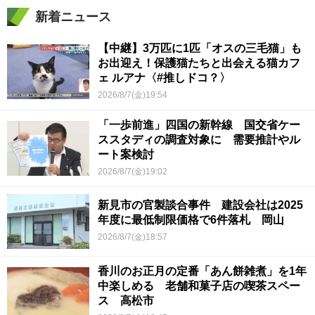
新着ニュース
【中継】3万匹に1匹「オスの三毛猫」も
お出迎え！保護猫たちと出会える猫カフ
ェ ルアナ〈#推しドコ？〉
2026/8/7(金)19:54
「一歩前進」四国の新幹線 国交省ケー
ススタディの調査対象に 需要推計やル
ート案検討
2026/8/7(金)19:02
新見市の官製談合事件 建設会社は2025
年度に最低制限価格で6件落札 岡山
2026/8/7(金)18:57
香川のお正月の定番「あん餅雑煮」を1年
中楽しめる 老舗和菓子店の喫茶スペー
ス 高松市