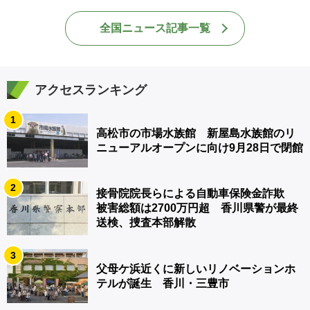
全国ニュース記事一覧
アクセスランキング
1
高松市の市場水族館 新屋島水族館のリ
ニューアルオープンに向け9月28日で閉館
2
接骨院院長らによる自動車保険金詐欺
被害総額は2700万円超 香川県警が最終
送検、捜査本部解散
3
父母ケ浜近くに新しいリノベーションホ
テルが誕生 香川・三豊市