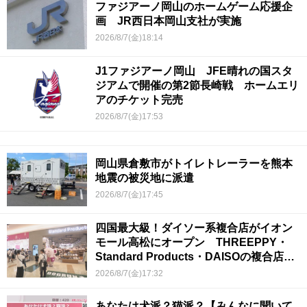
ファジアーノ岡山のホームゲーム応援企
画 JR西日本岡山支社が実施
2026/8/7(金)18:14
J1ファジアーノ岡山 JFE晴れの国スタ
ジアムで開催の第2節長崎戦 ホームエリ
アのチケット完売
2026/8/7(金)17:53
岡山県倉敷市がトイレトレーラーを熊本
地震の被災地に派遣
2026/8/7(金)17:45
四国最大級！ダイソー系複合店がイオン
モール高松にオープン THREEPPY・
Standard Products・DAISOの複合店は
香川県初
2026/8/7(金)17:32
あなたは犬派？猫派？【みんなに聞いて