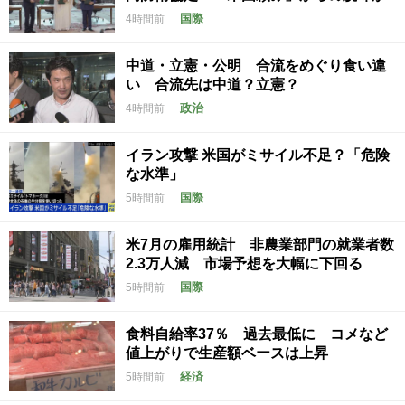
国際
4時間前
中道・立憲・公明 合流をめぐり食い違
い 合流先は中道？立憲？
政治
4時間前
イラン攻撃 米国がミサイル不足？「危険
な水準」
国際
5時間前
米7月の雇用統計 非農業部門の就業者数
2.3万人減 市場予想を大幅に下回る
国際
5時間前
食料自給率37％ 過去最低に コメなど
値上がりで生産額ベースは上昇
経済
5時間前