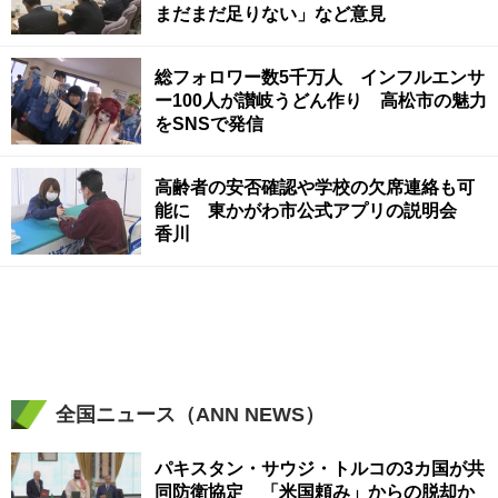
まだまだ足りない」など意見
総フォロワー数5千万人 インフルエンサ
ー100人が讃岐うどん作り 高松市の魅力
をSNSで発信
高齢者の安否確認や学校の欠席連絡も可
能に 東かがわ市公式アプリの説明会
香川
全国ニュース（ANN NEWS）
パキスタン・サウジ・トルコの3カ国が共
同防衛協定 「米国頼み」からの脱却か