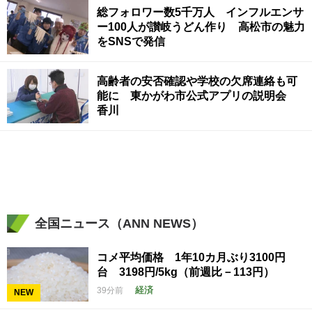
総フォロワー数5千万人 インフルエンサ
ー100人が讃岐うどん作り 高松市の魅力
をSNSで発信
高齢者の安否確認や学校の欠席連絡も可
能に 東かがわ市公式アプリの説明会
香川
全国ニュース（ANN NEWS）
コメ平均価格 1年10カ月ぶり3100円
台 3198円/5kg（前週比－113円）
経済
39分前
NEW