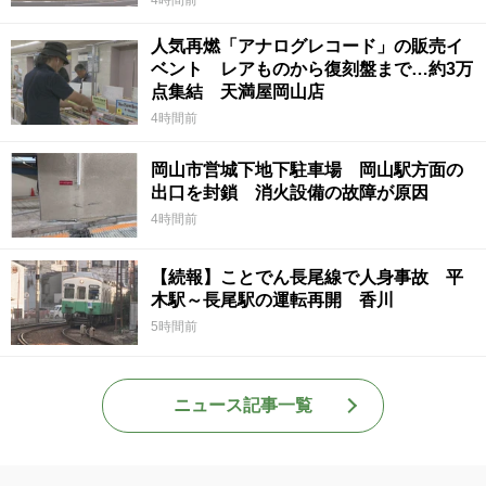
人気再燃「アナログレコード」の販売イ
ベント レアものから復刻盤まで…約3万
点集結 天満屋岡山店
4時間前
岡山市営城下地下駐車場 岡山駅方面の
出口を封鎖 消火設備の故障が原因
4時間前
【続報】ことでん長尾線で人身事故 平
木駅～長尾駅の運転再開 香川
5時間前
ニュース記事一覧