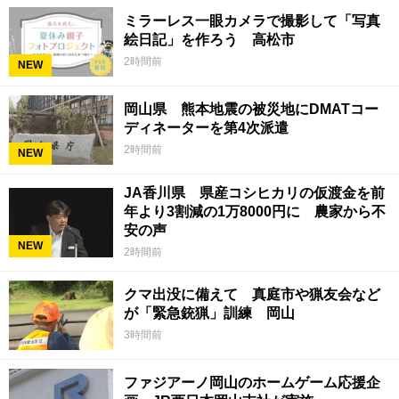
ミラーレス一眼カメラで撮影して「写真
絵日記」を作ろう 高松市
2時間前
NEW
岡山県 熊本地震の被災地にDMATコー
ディネーターを第4次派遣
2時間前
NEW
JA香川県 県産コシヒカリの仮渡金を前
年より3割減の1万8000円に 農家から不
安の声
NEW
2時間前
クマ出没に備えて 真庭市や猟友会など
が「緊急銃猟」訓練 岡山
3時間前
ファジアーノ岡山のホームゲーム応援企