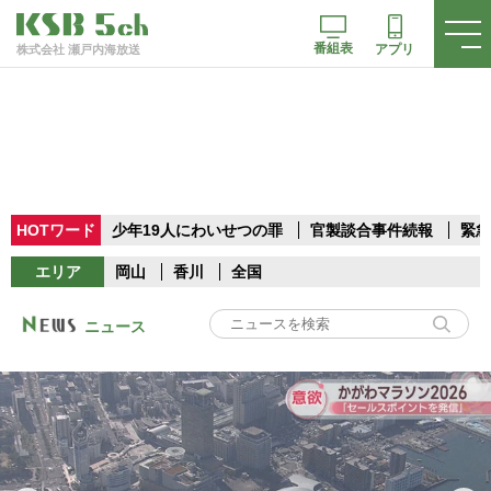
番組表
アプリ
株式会社 瀬戸内海放送
HOTワード
少年19人にわいせつの罪
官製談合事件続報
緊急
エリア
岡山
香川
全国
ニュース