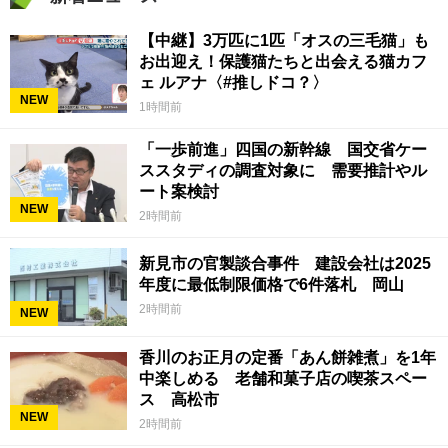
【中継】3万匹に1匹「オスの三毛猫」も
お出迎え！保護猫たちと出会える猫カフ
ェ ルアナ〈#推しドコ？〉
NEW
1時間前
「一歩前進」四国の新幹線 国交省ケー
ススタディの調査対象に 需要推計やル
ート案検討
NEW
2時間前
新見市の官製談合事件 建設会社は2025
年度に最低制限価格で6件落札 岡山
2時間前
NEW
香川のお正月の定番「あん餅雑煮」を1年
中楽しめる 老舗和菓子店の喫茶スペー
ス 高松市
NEW
2時間前