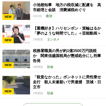
小池都知事 地方の税収減に配慮を 高
市総理と会談 消費減税めぐり
政治
43分前
NEW
【重機好き】ハリセンボン・箕輪はるか
「夢のような時間でした」＜芸能動画＞
エンタメ
1時間前
NEW
税務署職員の男が約1億3500万円脱税
か 関東信越国税局が懲戒処分にし刑事
告発
NEW
社会
1時間前
「殺意なかった」ボンネットに男性乗せ
走行 殺人未遂疑いで男逮捕 茨城・日
立市
NEW
社会
1時間前