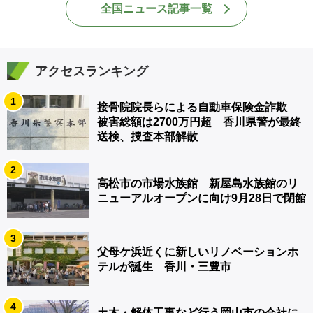
全国ニュース記事一覧
アクセスランキング
1
接骨院院長らによる自動車保険金詐欺
被害総額は2700万円超 香川県警が最終
送検、捜査本部解散
2
高松市の市場水族館 新屋島水族館のリ
ニューアルオープンに向け9月28日で閉館
3
父母ケ浜近くに新しいリノベーションホ
テルが誕生 香川・三豊市
4
土木・解体工事など行う岡山市の会社に