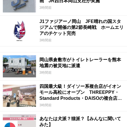
画 JR西日本岡山支社が実施
3時間前
J1ファジアーノ岡山 JFE晴れの国スタ
ジアムで開催の第2節長崎戦 ホームエリ
アのチケット完売
3時間前
岡山県倉敷市がトイレトレーラーを熊本
地震の被災地に派遣
3時間前
四国最大級！ダイソー系複合店がイオン
モール高松にオープン THREEPPY・
Standard Products・DAISOの複合店は
香川県初
3時間前
あなたは犬派？猫派？【みんなに聞いて
みた】