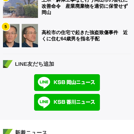
改善命令 産業廃棄物を適切に保管せず
岡山
5
高松市の住宅で起きた強盗致傷事件 近
くに住む64歳男を指名手配
LINE友だち追加
新着ニュース