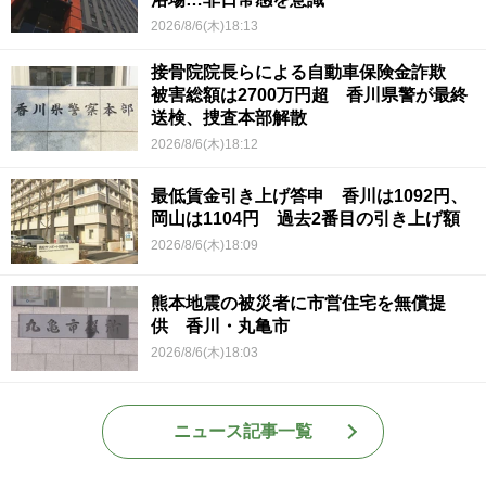
2026/8/6(木)18:13
接骨院院長らによる自動車保険金詐欺
被害総額は2700万円超 香川県警が最終
送検、捜査本部解散
2026/8/6(木)18:12
最低賃金引き上げ答申 香川は1092円、
岡山は1104円 過去2番目の引き上げ額
2026/8/6(木)18:09
熊本地震の被災者に市営住宅を無償提
供 香川・丸亀市
2026/8/6(木)18:03
ニュース記事一覧