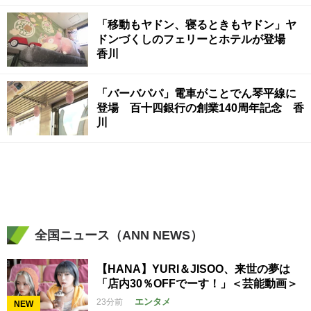
「移動もヤドン、寝るときもヤドン」ヤ
ドンづくしのフェリーとホテルが登場
香川
「バーバパパ」電車がことでん琴平線に
登場 百十四銀行の創業140周年記念 香
川
全国ニュース（ANN NEWS）
【HANA】YURI＆JISOO、来世の夢は
「店内30％OFFでーす！」＜芸能動画＞
エンタメ
23分前
NEW