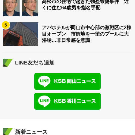
高松市の住宅で起きた強盗致傷事件 近
くに住む64歳男を指名手配
5
アパホテルが岡山市中心部の激戦区に2棟
目オープン 市街地を一望のプールに大
浴場…非日常感を意識
LINE友だち追加
新着ニュース