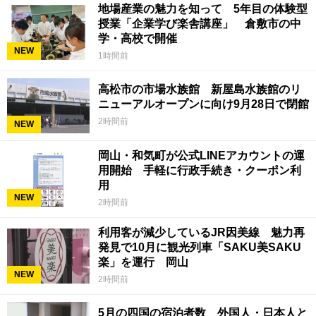
地場産業の魅力を知って 5年目の体験型
授業「企業学び楽舎講座」 倉敷市の中
学・高校で開催
NEW
1時間前
高松市の市場水族館 新屋島水族館のリ
ニューアルオープンに向け9月28日で閉館
2時間前
NEW
岡山・和気町が公式LINEアカウントの運
用開始 手軽に行政手続き・クーポン利
用
NEW
2時間前
利用客が減少しているJR因美線 魅力再
発見で10月に観光列車「SAKU美SAKU
楽」を運行 岡山
NEW
2時間前
5月の四国の宿泊者数 外国人・日本人と