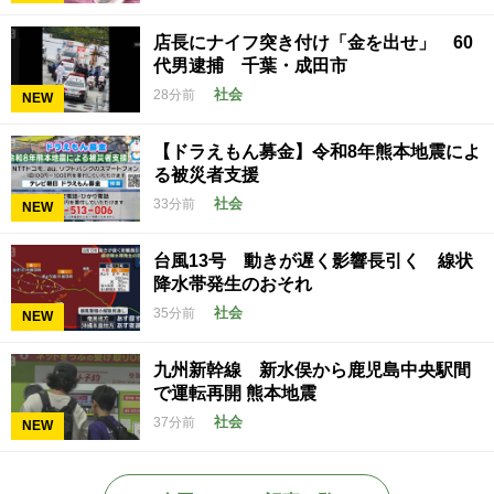
店長にナイフ突き付け「金を出せ」 60
代男逮捕 千葉・成田市
社会
28分前
NEW
【ドラえもん募金】令和8年熊本地震によ
る被災者支援
社会
33分前
NEW
台風13号 動きが遅く影響長引く 線状
降水帯発生のおそれ
社会
35分前
NEW
九州新幹線 新水俣から鹿児島中央駅間
で運転再開 熊本地震
社会
37分前
NEW