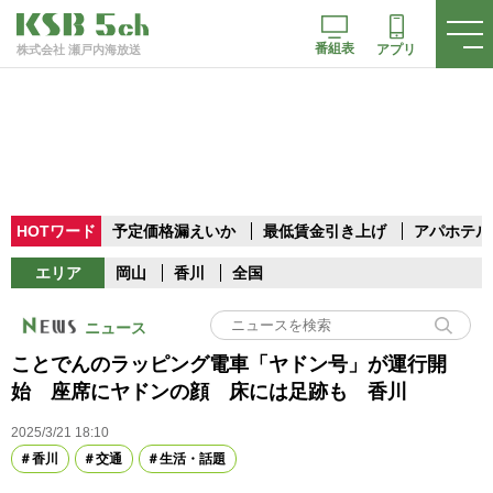
番組表
アプリ
株式会社 瀬戸内海放送
HOTワード
予定価格漏えいか
最低賃金引き上げ
アパホテル
エリア
岡山
香川
全国
ニュース
ことでんのラッピング電車「ヤドン号」が運行開
始 座席にヤドンの顔 床には足跡も 香川
2025/3/21 18:10
香川
交通
生活・話題