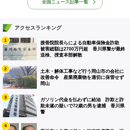
全国ニュース記事一覧
アクセスランキング
1
接骨院院長らによる自動車保険金詐欺
被害総額は2700万円超 香川県警が最終
送検、捜査本部解散
2
土木・解体工事など行う岡山市の会社に
改善命令 産業廃棄物を適切に保管せず
岡山
3
ガソリン代金を払わずに給油 詐欺と詐
欺未遂の疑いで72歳の男を逮捕 香川県
警
4