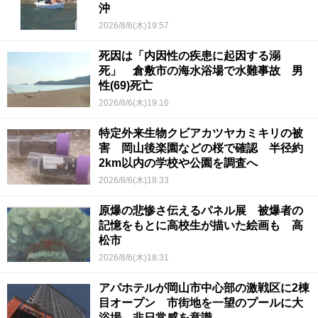
沖
2026/8/6(木)19:57
死因は「内因性の疾患に起因する溺
死」 倉敷市の海水浴場で水難事故 男
性(69)死亡
2026/8/6(木)19:16
特定外来生物クビアカツヤカミキリの被
害 岡山後楽園などの桜で確認 半径約
2km以内の学校や公園を調査へ
2026/8/6(木)18:33
原爆の悲惨さ伝えるパネル展 被爆者の
記憶をもとに高校生が描いた絵画も 高
松市
2026/8/6(木)18:31
アパホテルが岡山市中心部の激戦区に2棟
目オープン 市街地を一望のプールに大
浴場…非日常感を意識