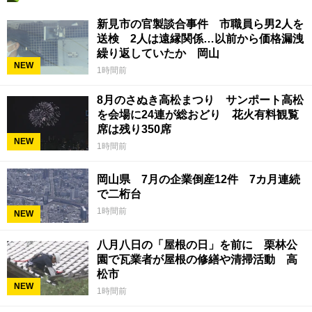
新見市の官製談合事件 市職員ら男2人を
送検 2人は遠縁関係…以前から価格漏洩
繰り返していたか 岡山
NEW
1時間前
8月のさぬき高松まつり サンポート高松
を会場に24連が総おどり 花火有料観覧
席は残り350席
NEW
1時間前
岡山県 7月の企業倒産12件 7カ月連続
で二桁台
1時間前
NEW
八月八日の「屋根の日」を前に 栗林公
園で瓦業者が屋根の修繕や清掃活動 高
松市
NEW
1時間前