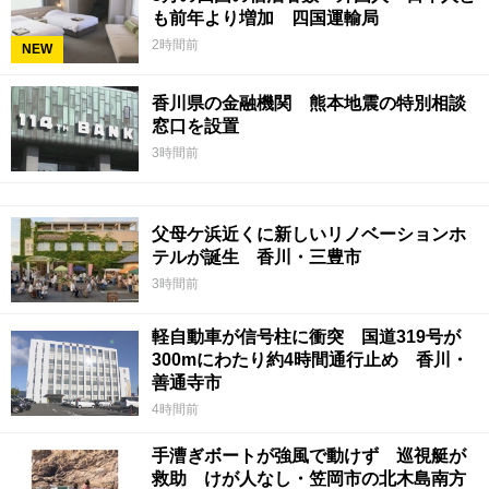
も前年より増加 四国運輸局
2時間前
NEW
香川県の金融機関 熊本地震の特別相談
窓口を設置
3時間前
父母ケ浜近くに新しいリノベーションホ
テルが誕生 香川・三豊市
3時間前
軽自動車が信号柱に衝突 国道319号が
300mにわたり約4時間通行止め 香川・
善通寺市
4時間前
手漕ぎボートが強風で動けず 巡視艇が
救助 けが人なし・笠岡市の北木島南方