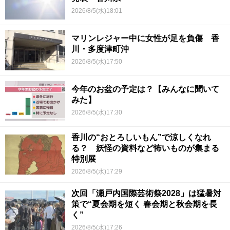
2026/8/5(水)18:01
マリンレジャー中に女性が足を負傷 香
川・多度津町沖
2026/8/5(水)17:50
今年のお盆の予定は？【みんなに聞いて
みた】
2026/8/5(水)17:30
香川の“おとろしいもん”で涼しくなれ
る？ 妖怪の資料など怖いものが集まる
特別展
2026/8/5(水)17:29
次回「瀬戸内国際芸術祭2028」は猛暑対
策で“夏会期を短く 春会期と秋会期を長
く”
2026/8/5(水)17:26