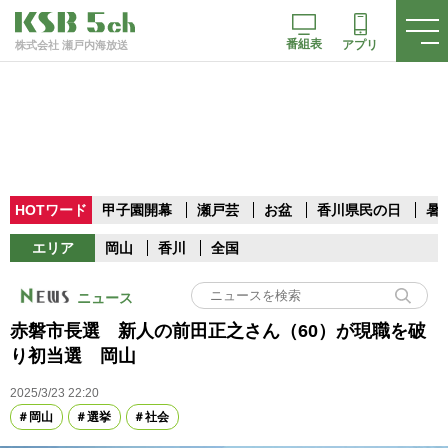
番組表
アプリ
株式会社 瀬戸内海放送
HOTワード
甲子園開幕
瀬戸芸
お盆
香川県民の日
暑
エリア
岡山
香川
全国
ニュース
赤磐市長選 新人の前田正之さん（60）が現職を破
り初当選 岡山
2025/3/23 22:20
岡山
選挙
社会