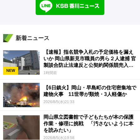
新着ニュース
【速報】指名競争入札の予定価格を漏え
いか 岡山県新見市職員の男ら２人逮捕 官
製談合防止法違反と公契約関係競売入札
NEW
妨害の疑い
1時間前
【6日鎮火】岡山・早島町の住宅密集地で
建物火事 11世帯が類焼・3人軽傷か
2026/8/5(水)21:33
岡山県立図書館で子どもたちが本の保護
作業・修理に挑戦 「汚さないように本
を読みたい」
2026/8/5(水)19:58