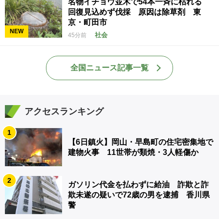
名物イチョウ並木で54本一斉に枯れる
回復見込めず伐採 原因は除草剤 東
京・町田市
NEW
社会
45分前
全国ニュース記事一覧
アクセスランキング
1
【6日鎮火】岡山・早島町の住宅密集地で
建物火事 11世帯が類焼・3人軽傷か
2
ガソリン代金を払わずに給油 詐欺と詐
欺未遂の疑いで72歳の男を逮捕 香川県
警