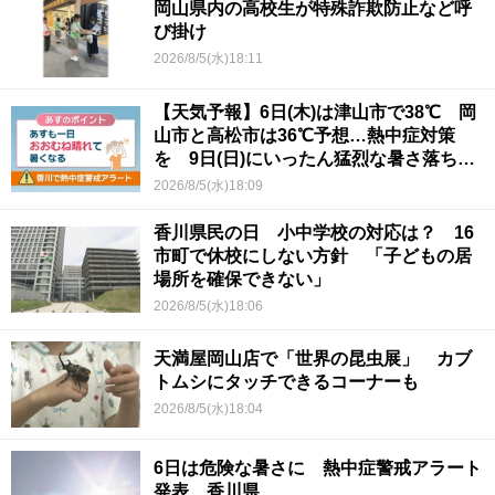
岡山県内の高校生が特殊詐欺防止など呼
び掛け
2026/8/5(水)18:11
【天気予報】6日(木)は津山市で38℃ 岡
山市と高松市は36℃予想…熱中症対策
を 9日(日)にいったん猛烈な暑さ落ち着
くか
2026/8/5(水)18:09
香川県民の日 小中学校の対応は？ 16
市町で休校にしない方針 「子どもの居
場所を確保できない」
2026/8/5(水)18:06
天満屋岡山店で「世界の昆虫展」 カブ
トムシにタッチできるコーナーも
2026/8/5(水)18:04
6日は危険な暑さに 熱中症警戒アラート
発表 香川県