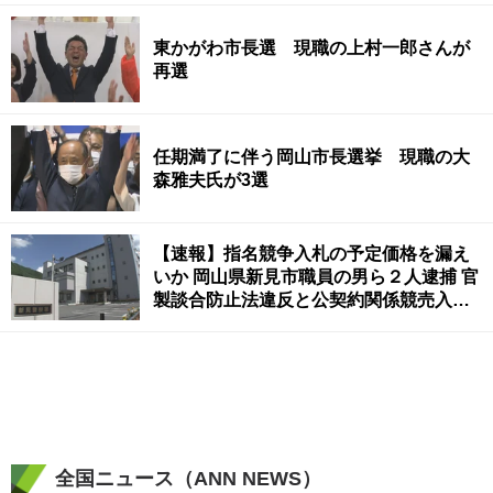
東かがわ市長選 現職の上村一郎さんが
再選
任期満了に伴う岡山市長選挙 現職の大
森雅夫氏が3選
【速報】指名競争入札の予定価格を漏え
いか 岡山県新見市職員の男ら２人逮捕 官
製談合防止法違反と公契約関係競売入札
妨害の疑い
全国ニュース（ANN NEWS）