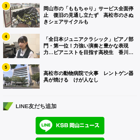
3
岡山市の「ももちゃり」サービス全面停
止 復旧の見通し立たず 高松市のさぬ
きシェアサイクルも
4
「全日本ジュニアクラシック」ピアノ部
門・第一位！力強い演奏と豊かな表現
力…ピアニストを目指す高校生 香川
【青春のキセキ】
5
高松市の動物病院で火事 レントゲン器
具が焼ける けが人なし
LINE友だち追加