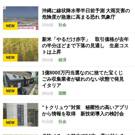
沖縄に線状降水帯半日前予測 大雨災害の
危険度が急激に高まる恐れ 気象庁
社会
10分前
NEW
新米「やるだけ赤字」 取引価格が去年
の半分ほどまで下落の見通し 生産コス
トは上昇
NEW
経済
28分前
1億8000万円当選なのに捨てた宝くじ
ごみ収集業者が破れのない状態で発見
イタリア
NEW
国際
38分前
“トクリュウ”対策 秘匿性の高いアプリ
から情報を取得 新技術導入の検討会
社会
41分前
NEW