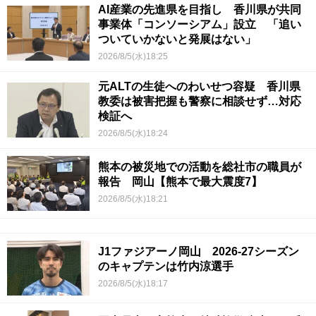
AI産業の先進県を目指し 香川県が共同
事業体「コンソーシアム」設立 「追い
ついていかないと発展はない」
2026/8/5(水)18:25
元ALTの生徒へのわいせつ容疑 香川県
教委は被害把握も警察に相談せず…対応
検証へ
2026/8/5(水)18:24
熊本の被災地での活動を総社市の職員が
報告 岡山【熊本で最大震度7】
2026/8/5(水)18:21
J1ファジアーノ岡山 2026-27シーズン
のキャプテンは竹内涼選手
2026/8/5(水)18:17