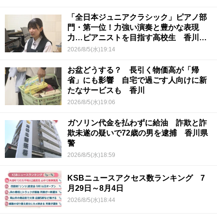
「全日本ジュニアクラシック」ピアノ部
門・第一位！力強い演奏と豊かな表現
力…ピアニストを目指す高校生 香川
【青春のキセキ】
2026/8/5(水)19:14
お盆どうする？ 長引く物価高が「帰
省」にも影響 自宅で過ごす人向けに新
たなサービスも 香川
2026/8/5(水)19:06
ガソリン代金を払わずに給油 詐欺と詐
欺未遂の疑いで72歳の男を逮捕 香川県
警
2026/8/5(水)18:59
KSBニュースアクセス数ランキング 7
月29日～8月4日
2026/8/5(水)18:44