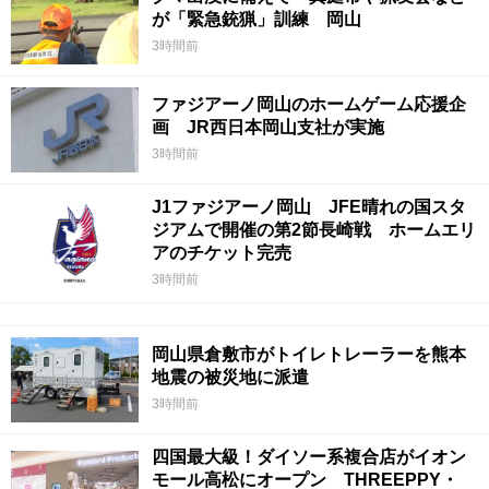
が「緊急銃猟」訓練 岡山
3時間前
ファジアーノ岡山のホームゲーム応援企
画 JR西日本岡山支社が実施
3時間前
J1ファジアーノ岡山 JFE晴れの国スタ
ジアムで開催の第2節長崎戦 ホームエリ
アのチケット完売
3時間前
岡山県倉敷市がトイレトレーラーを熊本
地震の被災地に派遣
3時間前
四国最大級！ダイソー系複合店がイオン
モール高松にオープン THREEPPY・