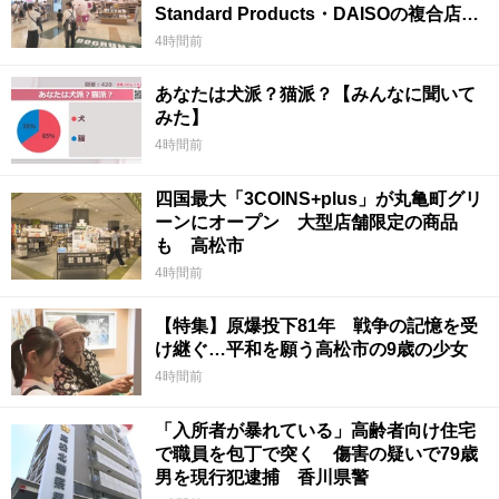
Standard Products・DAISOの複合店は
香川県初
4時間前
あなたは犬派？猫派？【みんなに聞いて
みた】
4時間前
四国最大「3COINS+plus」が丸亀町グリ
ーンにオープン 大型店舗限定の商品
も 高松市
4時間前
【特集】原爆投下81年 戦争の記憶を受
け継ぐ…平和を願う高松市の9歳の少女
4時間前
「入所者が暴れている」高齢者向け住宅
で職員を包丁で突く 傷害の疑いで79歳
男を現行犯逮捕 香川県警