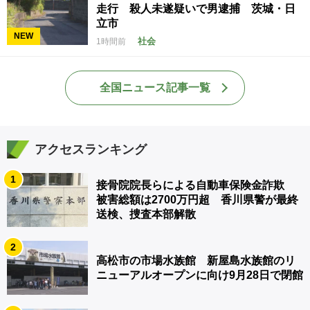
走行 殺人未遂疑いで男逮捕 茨城・日
立市
NEW
社会
1時間前
全国ニュース記事一覧
アクセスランキング
1
接骨院院長らによる自動車保険金詐欺
被害総額は2700万円超 香川県警が最終
送検、捜査本部解散
2
高松市の市場水族館 新屋島水族館のリ
ニューアルオープンに向け9月28日で閉館