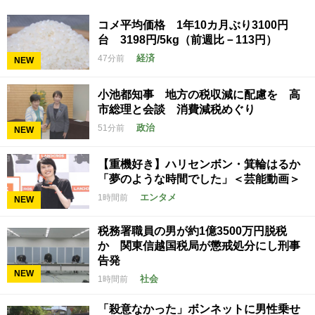
コメ平均価格 1年10カ月ぶり3100円
台 3198円/5kg（前週比－113円）
経済
47分前
NEW
小池都知事 地方の税収減に配慮を 高
市総理と会談 消費減税めぐり
政治
51分前
NEW
【重機好き】ハリセンボン・箕輪はるか
「夢のような時間でした」＜芸能動画＞
エンタメ
1時間前
NEW
税務署職員の男が約1億3500万円脱税
か 関東信越国税局が懲戒処分にし刑事
告発
NEW
社会
1時間前
「殺意なかった」ボンネットに男性乗せ