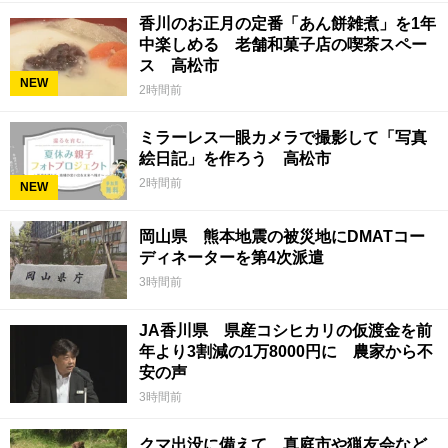
香川のお正月の定番「あん餅雑煮」を1年
中楽しめる 老舗和菓子店の喫茶スペー
ス 高松市
NEW
2時間前
ミラーレス一眼カメラで撮影して「写真
絵日記」を作ろう 高松市
2時間前
NEW
岡山県 熊本地震の被災地にDMATコー
ディネーターを第4次派遣
3時間前
JA香川県 県産コシヒカリの仮渡金を前
年より3割減の1万8000円に 農家から不
安の声
3時間前
クマ出没に備えて 真庭市や猟友会など