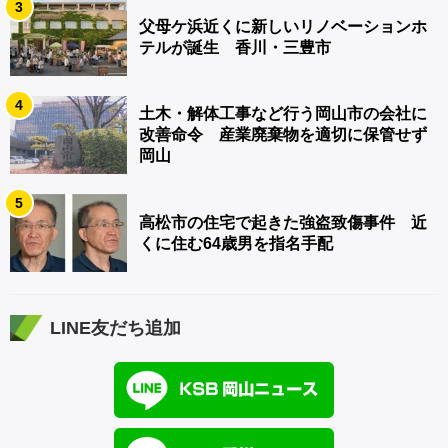
3
父母ケ浜近くに新しいリノベーションホ
テルが誕生 香川・三豊市
4
土木・解体工事など行う岡山市の会社に
改善命令 産業廃棄物を適切に保管せず
岡山
5
高松市の住宅で起きた強盗致傷事件 近
くに住む64歳男を指名手配
LINE友だち追加