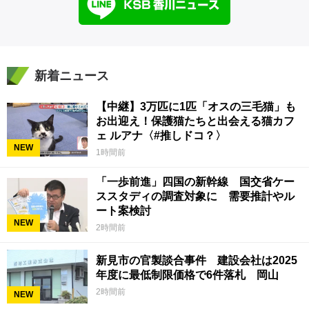
新着ニュース
【中継】3万匹に1匹「オスの三毛猫」も
お出迎え！保護猫たちと出会える猫カフ
ェ ルアナ〈#推しドコ？〉
NEW
1時間前
「一歩前進」四国の新幹線 国交省ケー
ススタディの調査対象に 需要推計やル
ート案検討
NEW
2時間前
新見市の官製談合事件 建設会社は2025
年度に最低制限価格で6件落札 岡山
2時間前
NEW