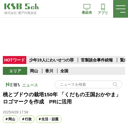
番組表
アプリ
株式会社 瀬戸内海放送
HOTワード
少年19人にわいせつの罪
官製談合事件続報
緊急
エリア
岡山
香川
全国
ニュース
桃とブドウの栽培150年 「くだもの王国おかやま」
ロゴマークを作成 PRに活用
2025/4/28 17:58
岡山
行政
生活・話題