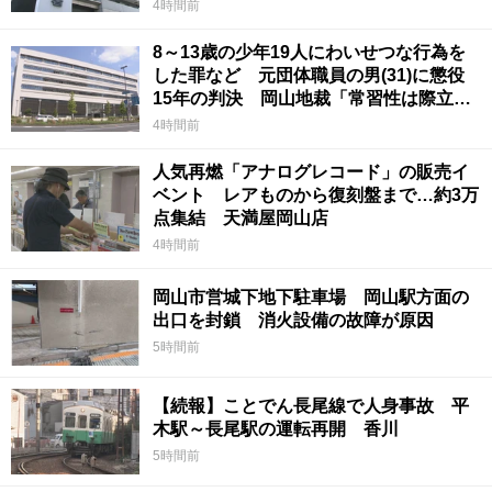
4時間前
8～13歳の少年19人にわいせつな行為を
した罪など 元団体職員の男(31)に懲役
15年の判決 岡山地裁「常習性は際立っ
ていて被害結果も非常に重い」
4時間前
人気再燃「アナログレコード」の販売イ
ベント レアものから復刻盤まで…約3万
点集結 天満屋岡山店
4時間前
岡山市営城下地下駐車場 岡山駅方面の
出口を封鎖 消火設備の故障が原因
5時間前
【続報】ことでん長尾線で人身事故 平
木駅～長尾駅の運転再開 香川
5時間前