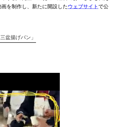
動画を制作し、新たに開設した
ウェブサイト
で公
和三盆揚げパン」