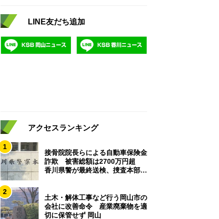
LINE友だち追加
アクセスランキング
1
接骨院院長らによる自動車保険金
詐欺 被害総額は2700万円超
香川県警が最終送検、捜査本部解
散
2
土木・解体工事など行う岡山市の
会社に改善命令 産業廃棄物を適
切に保管せず 岡山