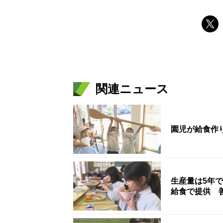
関連ニュース
園児が給食作
生産量は5年
給食で提供 