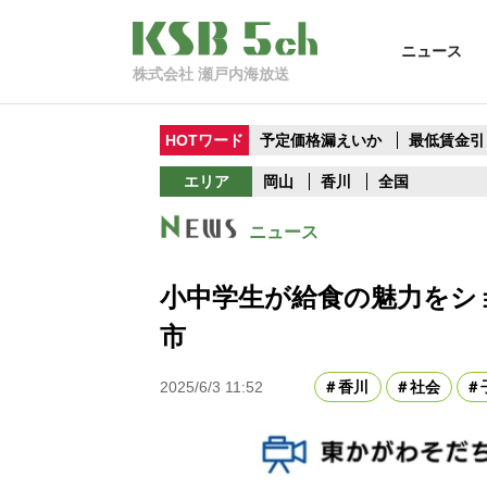
ニュース
株式会社 瀬戸内海放送
HOTワード
予定価格漏えいか
最低賃金引
エリア
岡山
香川
全国
ニュース
小中学生が給食の魅力をシ
市
2025/6/3 11:52
香川
社会