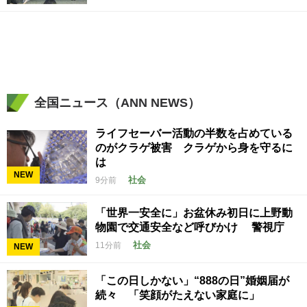
全国ニュース（ANN NEWS）
ライフセーバー活動の半数を占めている
のがクラゲ被害 クラゲから身を守るに
は
NEW
社会
9分前
「世界一安全に」お盆休み初日に上野動
物園で交通安全など呼びかけ 警視庁
社会
11分前
NEW
「この日しかない」“888の日”婚姻届が
続々 「笑顔がたえない家庭に」