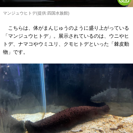
マンジュウヒトデ(提供:四国水族館)
こちらは、体がまんじゅうのように盛り上がっている
「
マンジュウヒトデ」。
展示されているのは、ウニやヒ
トデ、ナマコや
ウミユリ
、クモヒトデといった「棘皮動
物」です。