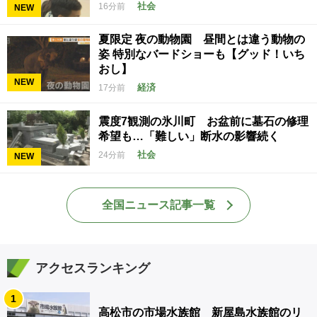
社会
16分前
NEW
夏限定 夜の動物園 昼間とは違う動物の
姿 特別なバードショーも【グッド！いち
おし】
NEW
経済
17分前
震度7観測の氷川町 お盆前に墓石の修理
希望も…「難しい」断水の影響続く
社会
24分前
NEW
全国ニュース記事一覧
アクセスランキング
1
高松市の市場水族館 新屋島水族館のリ