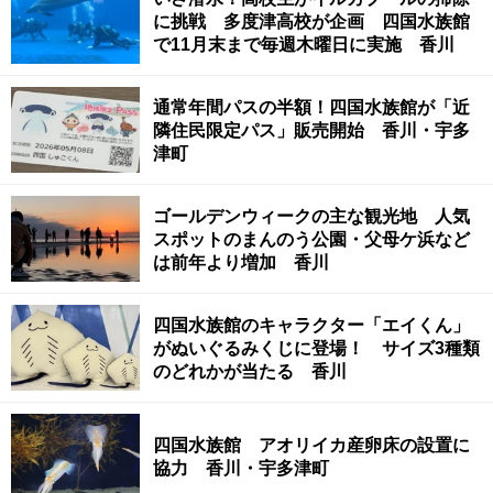
に挑戦 多度津高校が企画 四国水族館
で11月末まで毎週木曜日に実施 香川
通常年間パスの半額！四国水族館が「近
隣住民限定パス」販売開始 香川・宇多
津町
ゴールデンウィークの主な観光地 人気
スポットのまんのう公園・父母ケ浜など
は前年より増加 香川
四国水族館のキャラクター「エイくん」
がぬいぐるみくじに登場！ サイズ3種類
のどれかが当たる 香川
四国水族館 アオリイカ産卵床の設置に
協力 香川・宇多津町