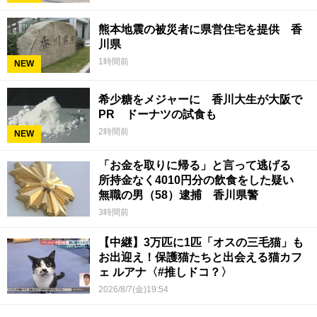
熊本地震の被災者に県営住宅を提供 香
川県
1時間前
NEW
希少糖をメジャーに 香川大生が大阪で
PR ドーナツの試食も
2時間前
NEW
「お金を取りに帰る」と言って逃げる
所持金なく4010円分の飲食をした疑い
無職の男（58）逮捕 香川県警
3時間前
【中継】3万匹に1匹「オスの三毛猫」も
お出迎え！保護猫たちと出会える猫カフ
ェ ルアナ〈#推しドコ？〉
2026/8/7(金)19:54