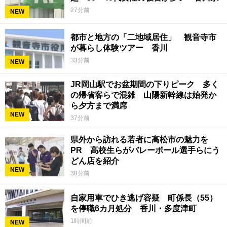
27分前
NEW
都市と地方の「二地域居住」 観音寺市
が暮らし体験ツアー 香川
33分前
NEW
JR岡山駅でお盆期間の下りピーク 多く
の帰省客らで混雑 山陽新幹線は始発か
ら夕方まで満席
NEW
37分前
県外から訪れる若者に高松市の魅力を
PR 高校生らがバレーボール選手らにう
どん店を紹介
NEW
38分前
自家用車でひき逃げ容疑 町係長（55）
を停職6カ月処分 香川・多度津町
1時間前
NEW