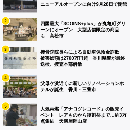
ニューアルオープンに向け9月28日で閉館
2
四国最大「3COINS+plus」が丸亀町グリ
ーンにオープン 大型店舗限定の商品
も 高松市
3
接骨院院長らによる自動車保険金詐欺
被害総額は2700万円超 香川県警が最終
送検、捜査本部解散
4
父母ケ浜近くに新しいリノベーションホ
テルが誕生 香川・三豊市
5
人気再燃「アナログレコード」の販売イ
ベント レアものから復刻盤まで…約3万
点集結 天満屋岡山店