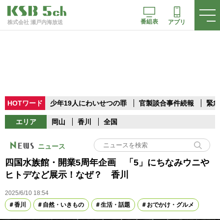
番組表
アプリ
株式会社 瀬戸内海放送
HOTワード
少年19人にわいせつの罪
官製談合事件続報
緊急
エリア
岡山
香川
全国
ニュース
四国水族館・開業5周年企画 「5」にちなみウニや
ヒトデなど展示！なぜ？ 香川
2025/6/10 18:54
香川
自然・いきもの
生活・話題
おでかけ・グルメ