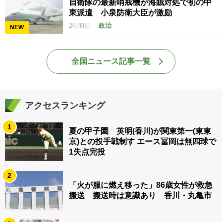
自衛隊の最新哨戒機が海賊対処で初の中
東派遣 小泉防衛大臣が激励
政治
2時間前
NEW
全国ニュース記事一覧
アクセスランキング
1
夏の甲子園 英明(香川)が関東第一(東東
京)との投手戦制す エース冨岡は無四球で
1失点完投
2
「火が服に燃え移った」86歳女性が救急
搬送 搬送時は意識あり 香川・丸亀市