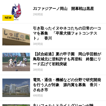
J1ファジアーノ岡山 開幕戦は黒星
2時間前
NEW
引き取ったイヌやネコたちの日常の一コ
マを募集 「卒業犬猫フォトコンテス
ト」 香川
3時間前
【試合経過】夏の甲子園 岡山学芸館が
鳥取城北に逆転許すも再逆転 終盤にリ
ード広げて初戦突破
3時間前
電気・通信・機械などの分野で研究開発
を行う人が対象 源内賞を募集 香川・
さぬき市
4時間前
丸いフォルムとライムグリーンが魅