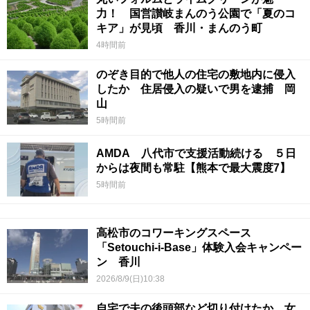
力！ 国営讃岐まんのう公園で「夏のコ
キア」が見頃 香川・まんのう町
4時間前
のぞき目的で他人の住宅の敷地内に侵入
したか 住居侵入の疑いで男を逮捕 岡
山
5時間前
AMDA 八代市で支援活動続ける ５日
からは夜間も常駐【熊本で最大震度7】
5時間前
高松市のコワーキングスペース
「Setouchi-i-Base」体験入会キャンペー
ン 香川
2026/8/9(日)10:38
自宅で夫の後頭部など切り付けたか…女