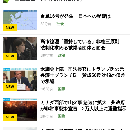
台風16号が発生 日本への影響は
社会
28分前
NEW
高市総理「堅持している」非核三原則
法制化求める被爆者団体と面会
政治
1時間前
NEW
米議会上院 司法長官にトランプ氏の元
弁護士ブランチ氏 賛成50反対49の僅差
で承認
NEW
国際
2時間前
カナダ西部で山火事 急速に拡大 州政府
が非常事態を宣言 2万人以上に避難指示
国際
2時間前
NEW