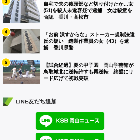
3
自宅で夫の後頭部など切り付けたか…女
(51)を殺人未遂容疑で逮捕 女は殺意を
否認 香川・高松市
4
「お前 潰すからな」ストーカー規制法違
反の疑い 縫製作業員の女（43）を逮
捕 香川県警
5
【試合経過】夏の甲子園 岡山学芸館が
鳥取城北に逆転許すも再逆転 終盤にリ
ード広げて初戦突破
LINE友だち追加