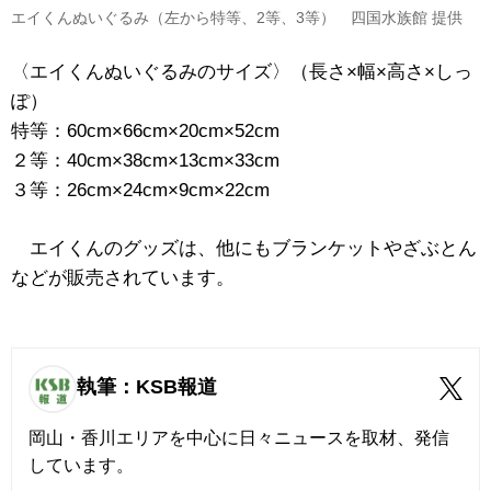
エイくんぬいぐるみ（左から特等、2等、3等） 四国水族館 提供
〈エイくんぬいぐるみのサイズ〉（長さ×幅×高さ×しっ
ぽ）
特等：60cm×66cm×20cm×52cm
２等：40cm×38cm×13cm×33cm
３等：26cm×24cm×9cm×22cm
エイくんのグッズは、他にもブランケットやざぶとん
などが販売されています。
執筆：KSB報道
岡山・香川エリアを中心に日々ニュースを取材、発信
しています。