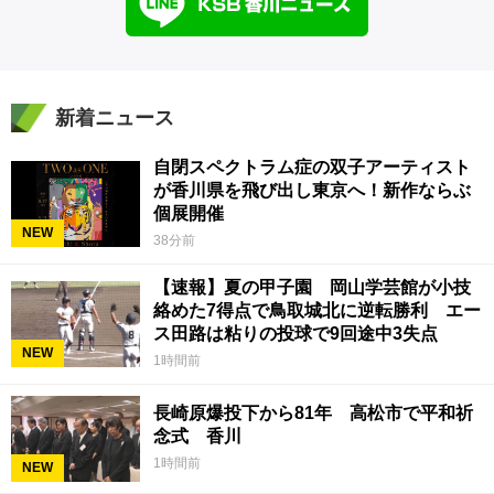
新着ニュース
自閉スペクトラム症の双子アーティスト
が香川県を飛び出し東京へ！新作ならぶ
個展開催
NEW
38分前
【速報】夏の甲子園 岡山学芸館が小技
絡めた7得点で鳥取城北に逆転勝利 エー
ス田路は粘りの投球で9回途中3失点
NEW
1時間前
長崎原爆投下から81年 高松市で平和祈
念式 香川
1時間前
NEW