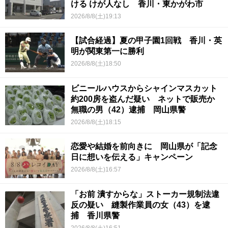
ける けが人なし 香川・東かがわ市
2026/8/8(土)19:13
【試合経過】夏の甲子園1回戦 香川・英
明が関東第一に勝利
2026/8/8(土)18:50
ビニールハウスからシャインマスカット
約200房を盗んだ疑い ネットで販売か
無職の男（42）逮捕 岡山県警
2026/8/8(土)18:15
恋愛や結婚を前向きに 岡山県が「記念
日に想いを伝える」キャンペーン
2026/8/8(土)16:57
「お前 潰すからな」ストーカー規制法違
反の疑い 縫製作業員の女（43）を逮
捕 香川県警
2026/8/8(土)16:51