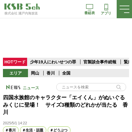
番組表
アプリ
株式会社 瀬戸内海放送
HOTワード
少年19人にわいせつの罪
官製談合事件続報
緊急
エリア
岡山
香川
全国
ニュース
四国水族館のキャラクター「エイくん」がぬいぐる
みくじに登場！ サイズ3種類のどれかが当たる 香
川
2025/5/1 14:22
香川
生活・話題
どうぶつ