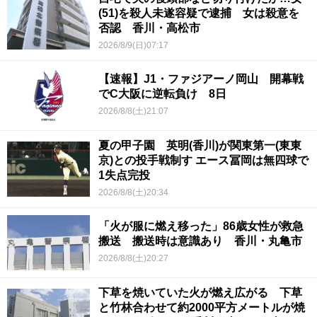
(51)を殺人未遂容疑で逮捕 女は殺意を
否認 香川・高松市
2026/8/9(日)07:17
【速報】J1・ファジアーノ岡山 開幕戦
でC大阪に逆転負け 8日
2026/8/8(土)21:07
夏の甲子園 英明(香川)が関東第一(東東
京)との投手戦制す エース冨岡は無四球で
1失点完投
2026/8/8(土)20:34
「火が服に燃え移った」86歳女性が救急
搬送 搬送時は意識あり 香川・丸亀市
2026/8/8(土)20:27
下草を焼いていた火が燃え広がる 下草
と竹林合わせて約2000平方メートルが焼