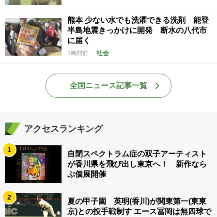
熊本 少ない水でも洗濯できる洗剤 能登
半島地震きっかけに開発 断水の八代市
に届く
社会
3時間前
全国ニュース記事一覧
アクセスランキング
1
自閉スペクトラム症の双子アーティスト
が香川県を飛び出し東京へ！ 新作なら
ぶ個展開催
2
夏の甲子園 英明(香川)が関東第一(東東
京)との投手戦制す エース冨岡は無四球で