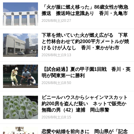
「火が服に燃え移った」86歳女性が救急
搬送 搬送時は意識あり 香川・丸亀市
2026/8/8(土)20:27
下草を焼いていた火が燃え広がる 下草
と竹林合わせて約2000平方メートルが焼
ける けが人なし 香川・東かがわ市
2026/8/8(土)19:13
【試合経過】夏の甲子園1回戦 香川・英
明が関東第一に勝利
2026/8/8(土)18:50
ビニールハウスからシャインマスカット
約200房を盗んだ疑い ネットで販売か
無職の男（42）逮捕 岡山県警
2026/8/8(土)18:15
恋愛や結婚を前向きに 岡山県が「記念