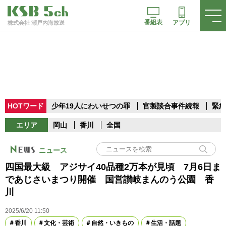
番組表
アプリ
株式会社 瀬戸内海放送
HOTワード
少年19人にわいせつの罪
官製談合事件続報
緊急
エリア
岡山
香川
全国
ニュース
四国最大級 アジサイ40品種2万本が見頃 7月6日ま
であじさいまつり開催 国営讃岐まんのう公園 香
川
2025/6/20 11:50
香川
文化・芸術
自然・いきもの
生活・話題