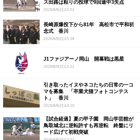
ス田路は粘りの投球で9回途中3失点
2026/8/9(日)15:52
長崎原爆投下から81年 高松市で平和祈
念式 香川
2026/8/9(日)15:38
J1ファジアーノ岡山 開幕戦は黒星
2026/8/9(日)15:21
引き取ったイヌやネコたちの日常の一コ
マを募集 「卒業犬猫フォトコンテス
ト」 香川
2026/8/9(日)14:10
【試合経過】夏の甲子園 岡山学芸館が
鳥取城北に逆転許すも再逆転 終盤にリ
ード広げて初戦突破
2026/8/9(日)13:31