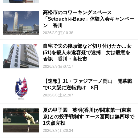
高松市のコワーキングスペース
「Setouchi-i-Base」体験入会キャンペー
ン 香川
2026/8/9(日)10:38
自宅で夫の後頭部など切り付けたか…女
(51)を殺人未遂容疑で逮捕 女は殺意を
否認 香川・高松市
2026/8/9(日)07:17
【速報】J1・ファジアーノ岡山 開幕戦
でC大阪に逆転負け 8日
2026/8/8(土)21:07
夏の甲子園 英明(香川)が関東第一(東東
京)との投手戦制す エース冨岡は無四球で
1失点完投
2026/8/8(土)20:34