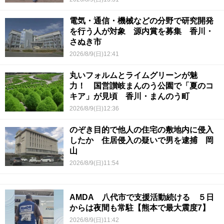
電気・通信・機械などの分野で研究開発
を行う人が対象 源内賞を募集 香川・
さぬき市
2026/8/9(日)12:41
丸いフォルムとライムグリーンが魅
力！ 国営讃岐まんのう公園で「夏のコ
キア」が見頃 香川・まんのう町
2026/8/9(日)12:36
のぞき目的で他人の住宅の敷地内に侵入
したか 住居侵入の疑いで男を逮捕 岡
山
2026/8/9(日)11:54
AMDA 八代市で支援活動続ける ５日
からは夜間も常駐【熊本で最大震度7】
2026/8/9(日)11:42