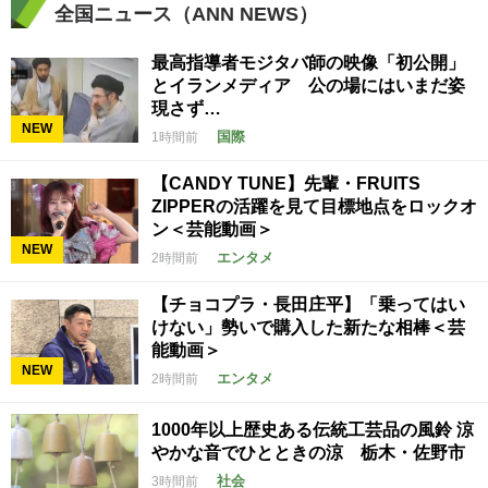
全国ニュース（ANN NEWS）
最高指導者モジタバ師の映像「初公開」
とイランメディア 公の場にはいまだ姿
現さず…
NEW
国際
1時間前
【CANDY TUNE】先輩・FRUITS
ZIPPERの活躍を見て目標地点をロックオ
ン＜芸能動画＞
NEW
エンタメ
2時間前
【チョコプラ・長田庄平】「乗ってはい
けない」勢いで購入した新たな相棒＜芸
能動画＞
NEW
エンタメ
2時間前
1000年以上歴史ある伝統工芸品の風鈴 涼
やかな音でひとときの涼 栃木・佐野市
社会
3時間前