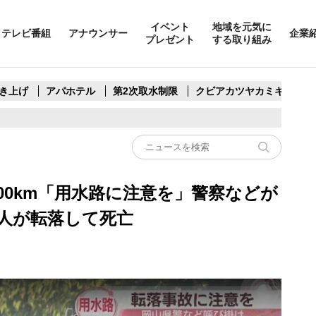
イベント
地域を元気に
テレビ番組
アナウンサー
企業
プレゼント
する取り組み
き上げ
アパホテル
第2次取水制限
クビアカツヤカミキリ
00km「用水路に注意を」警察などが
7人が転落して死亡