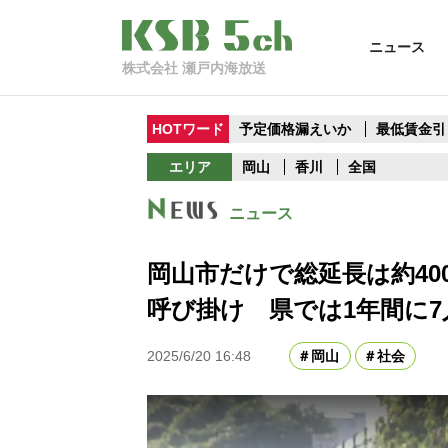
ニュース
株式会社 瀬戸内海放送
HOTワード
予定価格漏えいか
最低賃金引
エリア
岡山
香川
全国
ニュース
岡山市だけで総延長は約40
呼び掛け 県では1年間に
2025/6/20 16:48
岡山
社会