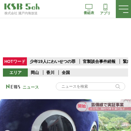
番組表
アプリ
株式会社 瀬戸内海放送
HOTワード
少年19人にわいせつの罪
官製談合事件続報
緊急
エリア
岡山
香川
全国
ニュース