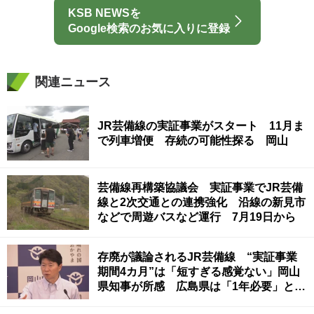
KSB NEWSを
Google検索のお気に入りに登録
関連ニュース
JR芸備線の実証事業がスタート 11月ま
で列車増便 存続の可能性探る 岡山
芸備線再構築協議会 実証事業でJR芸備
線と2次交通との連携強化 沿線の新見市
などで周遊バスなど運行 7月19日から
存廃が議論されるJR芸備線 “実証事業
期間4カ月”は「短すぎる感覚ない」岡山
県知事が所感 広島県は「1年必要」と主
張