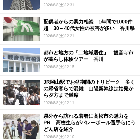
2026/8/8(土)12:31
配偶者からの暴力相談 1年間で1000件
超 30～40代女性の被害が多い 香川県
2026/8/8(土)12:21
都市と地方の「二地域居住」 観音寺市
が暮らし体験ツアー 香川
2026/8/8(土)12:15
JR岡山駅でお盆期間の下りピーク 多く
の帰省客らで混雑 山陽新幹線は始発か
ら夕方まで満席
2026/8/8(土)12:11
県外から訪れる若者に高松市の魅力を
PR 高校生らがバレーボール選手らにう
どん店を紹介
2026/8/8(土)12:10