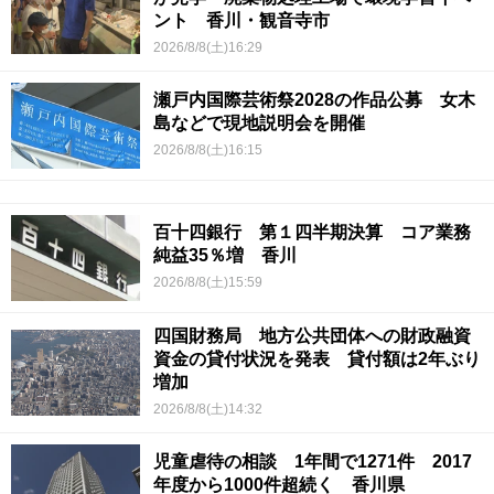
ント 香川・観音寺市
2026/8/8(土)16:29
瀬戸内国際芸術祭2028の作品公募 女木
島などで現地説明会を開催
2026/8/8(土)16:15
百十四銀行 第１四半期決算 コア業務
純益35％増 香川
2026/8/8(土)15:59
四国財務局 地方公共団体への財政融資
資金の貸付状況を発表 貸付額は2年ぶり
増加
2026/8/8(土)14:32
児童虐待の相談 1年間で1271件 2017
年度から1000件超続く 香川県