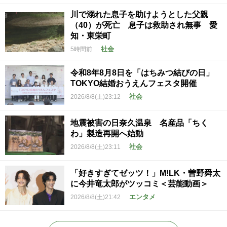
川で溺れた息子を助けようとした父親
（40）が死亡 息子は救助され無事 愛
知・東栄町
社会
5時間前
令和8年8月8日を「はちみつ結びの日」
TOKYO結婚おうえんフェスタ開催
社会
2026/8/8(土)23:12
地震被害の日奈久温泉 名産品「ちく
わ」製造再開へ始動
社会
2026/8/8(土)23:11
「好きすぎてゼッツ！」M!LK・曽野舜太
に今井竜太郎がツッコミ＜芸能動画＞
エンタメ
2026/8/8(土)21:42