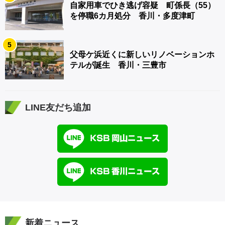
自家用車でひき逃げ容疑 町係長（55）
を停職6カ月処分 香川・多度津町
5
父母ケ浜近くに新しいリノベーションホ
テルが誕生 香川・三豊市
LINE友だち追加
新着ニュース