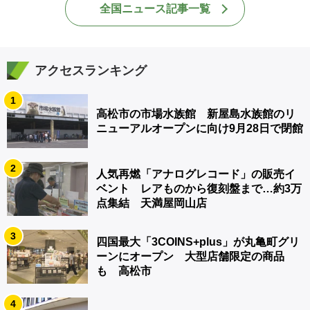
全国ニュース記事一覧
アクセスランキング
1
高松市の市場水族館 新屋島水族館のリ
ニューアルオープンに向け9月28日で閉館
2
人気再燃「アナログレコード」の販売イ
ベント レアものから復刻盤まで…約3万
点集結 天満屋岡山店
3
四国最大「3COINS+plus」が丸亀町グリ
ーンにオープン 大型店舗限定の商品
も 高松市
4