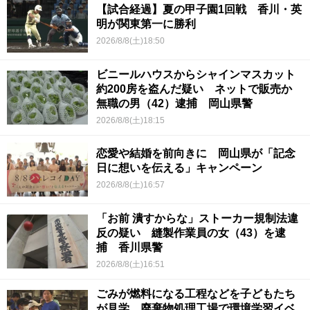
【試合経過】夏の甲子園1回戦 香川・英
明が関東第一に勝利
2026/8/8(土)18:50
ビニールハウスからシャインマスカット
約200房を盗んだ疑い ネットで販売か
無職の男（42）逮捕 岡山県警
2026/8/8(土)18:15
恋愛や結婚を前向きに 岡山県が「記念
日に想いを伝える」キャンペーン
2026/8/8(土)16:57
「お前 潰すからな」ストーカー規制法違
反の疑い 縫製作業員の女（43）を逮
捕 香川県警
2026/8/8(土)16:51
ごみが燃料になる工程などを子どもたち
が見学 廃棄物処理工場で環境学習イベ