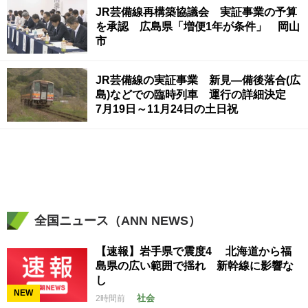
JR芸備線再構築協議会 実証事業の予算
を承認 広島県「増便1年が条件」 岡山
市
JR芸備線の実証事業 新見―備後落合(広
島)などでの臨時列車 運行の詳細決定
7月19日～11月24日の土日祝
全国ニュース（ANN NEWS）
【速報】岩手県で震度4 北海道から福
島県の広い範囲で揺れ 新幹線に影響な
し
NEW
社会
2時間前