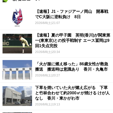
【速報】J1・ファジアーノ岡山 開幕戦
でC大阪に逆転負け 8日
2026/8/8(土)21:07
【速報】夏の甲子園 英明(香川)が関東第
一(東東京)との投手戦制す エース冨岡は9
回1失点完投
2026/8/8(土)20:34
「火が服に燃え移った」86歳女性が救急
搬送 搬送時は意識あり 香川・丸亀市
2026/8/8(土)20:27
下草を焼いていた火が燃え広がる 下草
と竹林合わせて約2000㎡が焼ける けが人
なし 香川・東かがわ市
2026/8/8(土)19:13