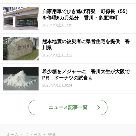
自家用車でひき逃げ容疑 町係長（55）
を停職6カ月処分 香川・多度津町
2026/8/8(土)11:35
熊本地震の被災者に県営住宅を提供 香
川県
2026/8/8(土)11:12
希少糖をメジャーに 香川大生が大阪で
PR ドーナツの試食も
2026/8/8(土)10:24
ニュース記事一覧
ホーム
ニュース
交通