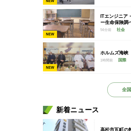
NEW
ITエンジニ
ー生命保険調
社会
56分前
NEW
ホルムズ海峡
国際
1時間前
NEW
全
新着ニュース
高松市瓦町の