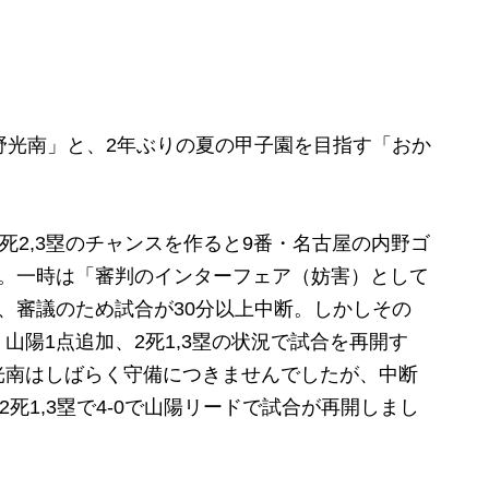
野光南」と、2年ぶりの夏の甲子園を目指す「おか
死2,3塁のチャンスを作ると9番・名古屋の内野ゴ
錯。一時は「審判のインターフェア（妨害）として
、審議のため試合が30分以上中断。しかしその
山陽1点追加、2死1,3塁の状況で試合を再開す
光南はしばらく守備につきませんでしたが、中断
2死1,3塁で4-0で山陽リードで試合が再開しまし