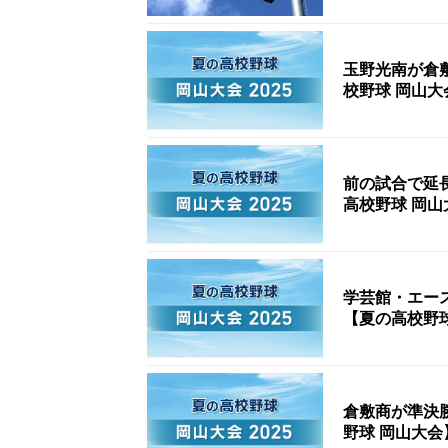
玉野光南が倉
校野球 岡山大
前の試合で延
高校野球 岡山
学芸館・エー
【夏の高校野球
倉敷商が準決
野球 岡山大会