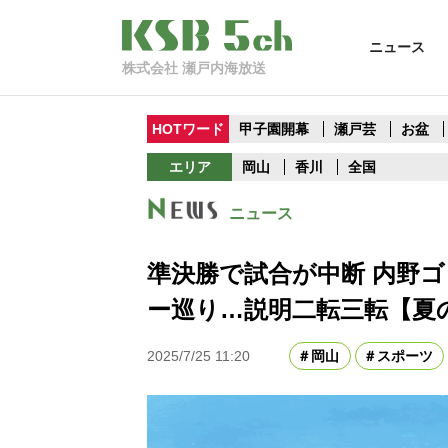
ニュース
株式会社 瀬戸内海放送
HOTワード
甲子園開幕
瀬戸芸
お盆
エリア
岡山
香川
全国
ニュース
準決勝で試合が中断 内野
ー巡り…説明二転三転【夏の
2025/7/25 11:20
岡山
スポーツ