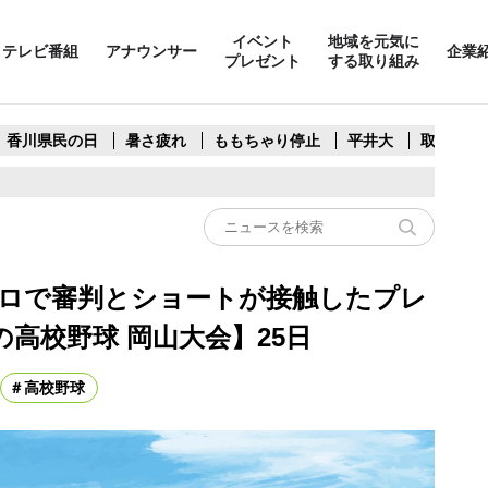
イベント
地域を元気に
テレビ番組
アナウンサー
企業
プレゼント
する取り組み
香川県民の日
暑さ疲れ
ももちゃり停止
平井大
取水制限
ゴロで審判とショートが接触したプレ
高校野球 岡山大会】25日
高校野球