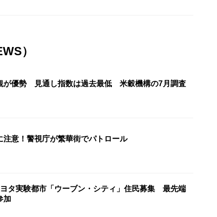
EWS）
観が優勢 見通し指数は過去最低 米穀機構の7月調査
に注意！警視庁が繁華街でパトロール
トヨタ実験都市「ウーブン・シティ」住民募集 最先端
参加