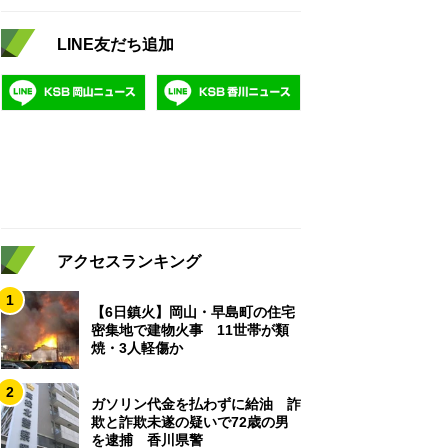
LINE友だち追加
アクセスランキング
1
【6日鎮火】岡山・早島町の住宅
密集地で建物火事 11世帯が類
焼・3人軽傷か
2
ガソリン代金を払わずに給油 詐
欺と詐欺未遂の疑いで72歳の男
を逮捕 香川県警