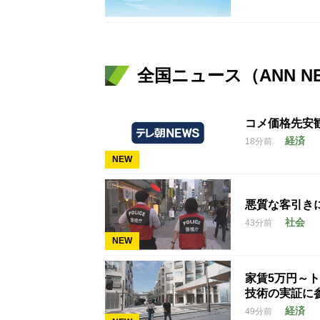
全国ニュース（ANN N
コメ価格先安
経済
18分前
NEW
悪質な客引き
社会
43分前
NEW
家賃5万円～
技術の実証に
経済
49分前