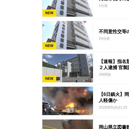
1分前
NEW
不同意性交等
24分前
NEW
【速報】指名
２人逮捕 官
2時間前
NEW
【6日鎮火】
人軽傷か
2026/8/5(水)21:33
岡山県立図書