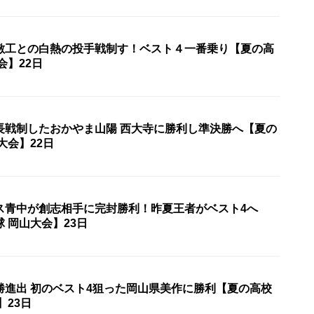
敷工との白熱の投手戦制す！ベスト４一番乗り【夏の高
会】22日
長戦制したおかやま山陽 西大寺に勝利し準決勝へ【夏の
大会】22日
ス青中が創志相手に完封勝利！昨夏王者がベスト4へ
 岡山大会】23日
勝進出 初のベスト4狙った岡山県美作に勝利【夏の高校
】23日