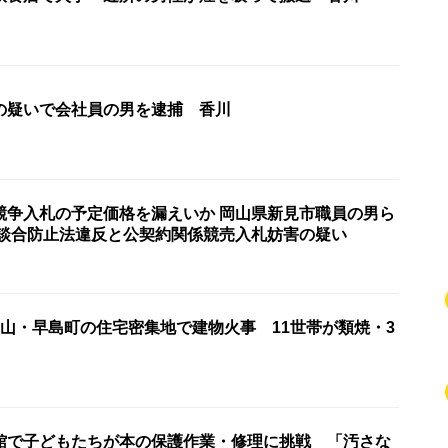
の疑いで会社員の男を逮捕 香川
競争入札の予定価格を漏えいか 岡山県新見市職員の男ら
製談合防止法違反と公契約関係競売入札妨害の疑い
岡山・早島町の住宅密集地で建物火事 11世帯が類焼・3
館で子どもたちが本の保護作業・修理に挑戦 「汚さな