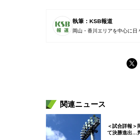
執筆：KSB報道
岡山・香川エリアを中心に日
関連ニュース
＜試合詳報＞
て決勝進出…