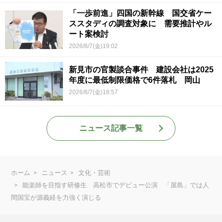
「一歩前進」四国の新幹線 国交省ケー
ススタディの調査対象に 需要推計やル
ート案検討
2026/8/7(金)19:02
新見市の官製談合事件 建設会社は2025
年度に最低制限価格で6件落札 岡山
2026/8/7(金)18:57
ニュース記事一覧
ホーム
ニュース
文化・芸術
能楽師を目指す研修生 高松市でデビュー公演 「屋島」では人
間国宝が源義経を力強く演じる