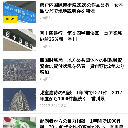
瀬戸内国際芸術祭2028の作品公募 女木
島などで現地説明会を開催
2時間前
NEW
百十四銀行 第１四半期決算 コア業務
純益35％増 香川
3時間前
四国財務局 地方公共団体への財政融資
資金の貸付状況を発表 貸付額は2年ぶり
増加
4時間前
児童虐待の相談 1年間で1271件 2017
年度から1000件超続く 香川県
2026/8/8(土)12:31
配偶者からの暴力相談 1年間で1000件
超 30～40代女性の被害が多い 香川県