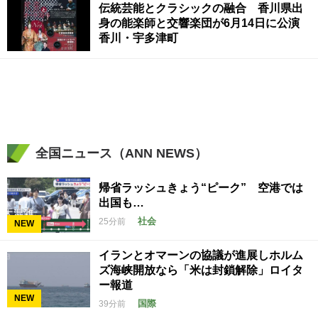
伝統芸能とクラシックの融合 香川県出
身の能楽師と交響楽団が6月14日に公演
香川・宇多津町
全国ニュース（ANN NEWS）
帰省ラッシュきょう“ピーク” 空港では
出国も…
社会
25分前
NEW
イランとオマーンの協議が進展しホルム
ズ海峡開放なら「米は封鎖解除」ロイタ
ー報道
NEW
国際
39分前