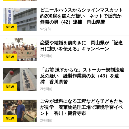
ビニールハウスからシャインマスカット
約200房を盗んだ疑い ネットで販売か
無職の男（42）逮捕 岡山県警
NEW
52分前
恋愛や結婚を前向きに 岡山県が「記念
日に想いを伝える」キャンペーン
2時間前
NEW
「お前 潰すからな」ストーカー規制法違
反の疑い 縫製作業員の女（43）を逮
捕 香川県警
NEW
2時間前
ごみが燃料になる工程などを子どもたち
が見学 廃棄物処理工場で環境学習イベ
ント 香川・観音寺市
NEW
2時間前