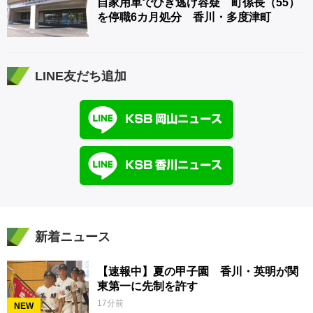
自家用車でひき逃げ容疑 町係長（55）
を停職6カ月処分 香川・多度津町
LINE友だち追加
新着ニュース
【速報中】夏の甲子園 香川・英明が関
東第一に先制を許す
17分前
NEW