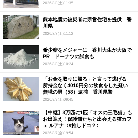
2026/8/8(土)11:35
熊本地震の被災者に県営住宅を提供 香
川県
2026/8/8(土)11:12
希少糖をメジャーに 香川大生が大阪で
PR ドーナツの試食も
2026/8/8(土)10:24
「お金を取りに帰る」と言って逃げる
所持金なく4010円分の飲食をした疑い
無職の男（58）逮捕 香川県警
2026/8/8(土)09:45
【中継】3万匹に1匹「オスの三毛猫」も
お出迎え！保護猫たちと出会える猫カフ
ェ ルアナ〈#推しドコ？〉
2026/8/7(金)19:54