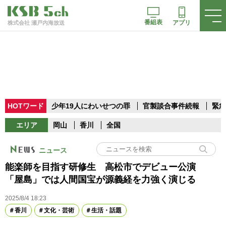
番組表
アプリ
株式会社 瀬戸内海放送
HOTワード
少年19人にわいせつの罪
官製談合事件続報
緊急
エリア
岡山
香川
全国
ニュース
能楽師を目指す研修生 高松市でデビュー公演
「屋島」では人間国宝が源義経を力強く演じる
2025/8/4 18:23
香川
文化・芸術
生活・話題