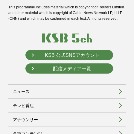
This programme includes material which is copyright of Reuters Limited
and
other material which is copyright of Cable News Network LP, LLLP
(CNN) and
which may be captioned in each text. All rights reserved.
KSB 公式SNSアカウント
配信メディア一覧
ニュース
テレビ番組
アナウンサー
各種コンテンツ