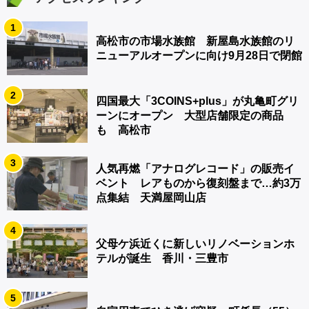
1
高松市の市場水族館 新屋島水族館のリ
ニューアルオープンに向け9月28日で閉館
2
四国最大「3COINS+plus」が丸亀町グリ
ーンにオープン 大型店舗限定の商品
も 高松市
3
人気再燃「アナログレコード」の販売イ
ベント レアものから復刻盤まで…約3万
点集結 天満屋岡山店
4
父母ケ浜近くに新しいリノベーションホ
テルが誕生 香川・三豊市
5