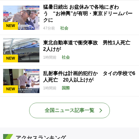
猛暑日続出 お盆休みで各地にぎわ
う “お神輿”が有明・東京ドリームパー
クに
NEW
社会
47分前
東北自動車道で衝突事故 男性1人死亡
2人けが
社会
1時間前
NEW
乱射事件は計画的犯行か タイの学校で6
人死亡 20人以上けが
国際
1時間前
NEW
全国ニュース記事一覧
アクセスランキング