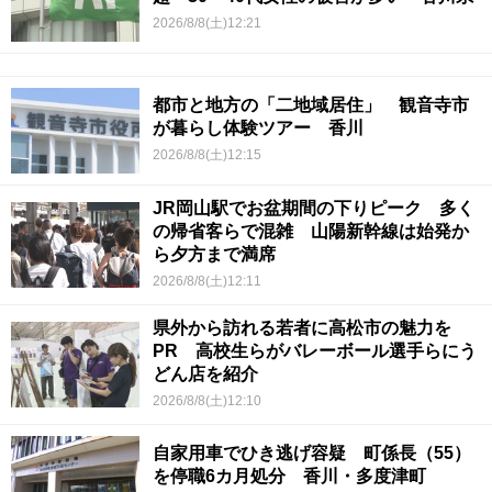
2026/8/8(土)12:21
都市と地方の「二地域居住」 観音寺市
が暮らし体験ツアー 香川
2026/8/8(土)12:15
JR岡山駅でお盆期間の下りピーク 多く
の帰省客らで混雑 山陽新幹線は始発か
ら夕方まで満席
2026/8/8(土)12:11
県外から訪れる若者に高松市の魅力を
PR 高校生らがバレーボール選手らにう
どん店を紹介
2026/8/8(土)12:10
自家用車でひき逃げ容疑 町係長（55）
を停職6カ月処分 香川・多度津町