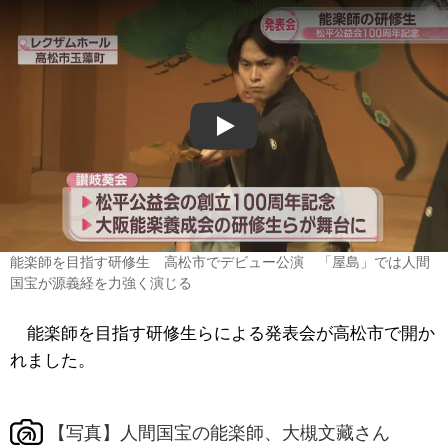
Play
能楽師を目指す研修生 高松市でデビュー公演 「屋島」では人間
国宝が源義経を力強く演じる
能楽師を目指す研修生らによる発表会が高松市で開か
れました。
【写真】人間国宝の能楽師、大槻文藏さん