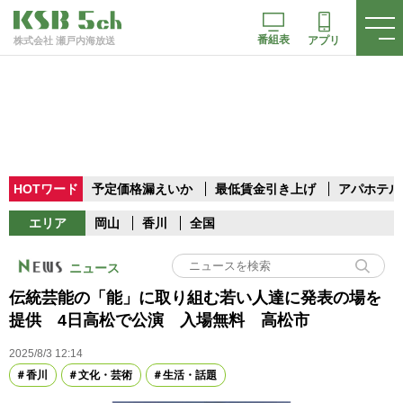
番組表
アプリ
株式会社 瀬戸内海放送
HOTワード
予定価格漏えいか
最低賃金引き上げ
アパホテル
エリア
岡山
香川
全国
ニュース
伝統芸能の「能」に取り組む若い人達に発表の場を
提供 4日高松で公演 入場無料 高松市
2025/8/3 12:14
香川
文化・芸術
生活・話題