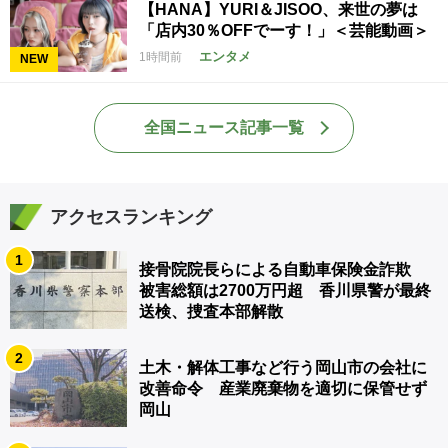
【HANA】YURI＆JISOO、来世の夢は
「店内30％OFFでーす！」＜芸能動画＞
エンタメ
1時間前
NEW
全国ニュース記事一覧
アクセスランキング
1
接骨院院長らによる自動車保険金詐欺
被害総額は2700万円超 香川県警が最終
送検、捜査本部解散
2
土木・解体工事など行う岡山市の会社に
改善命令 産業廃棄物を適切に保管せず
岡山