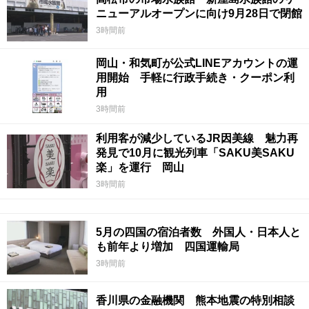
ニューアルオープンに向け9月28日で閉館
3時間前
岡山・和気町が公式LINEアカウントの運
用開始 手軽に行政手続き・クーポン利
用
3時間前
利用客が減少しているJR因美線 魅力再
発見で10月に観光列車「SAKU美SAKU
楽」を運行 岡山
3時間前
5月の四国の宿泊者数 外国人・日本人と
も前年より増加 四国運輸局
3時間前
香川県の金融機関 熊本地震の特別相談