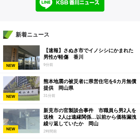
新着ニュース
【速報】さぬき市でイノシシにかまれた
男性が軽傷 香川
9分前
NEW
熊本地震の被災者に県営住宅を6カ月無償
提供 岡山県
31分前
NEW
新見市の官製談合事件 市職員ら男2人を
送検 2人は遠縁関係…以前から価格漏洩
繰り返していたか 岡山
NEW
2時間前