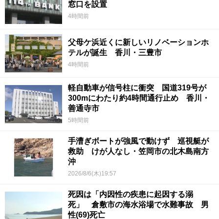
窓口を設置
4時間前
父母ケ浜近くに新しいリノベーションホ
テルが誕生 香川・三豊市
4時間前
軽自動車が信号柱に衝突 国道319号が
300mにわたり約4時間通行止め 香川・
善通寺市
5時間前
手漕ぎボートが強風で動けず 巡視艇が
救助 けが人なし・笠岡市の北木島南方
沖
2026/8/6(木)19:57
死因は「内因性の疾患に起因する溺
死」 倉敷市の海水浴場で水難事故 男
性(69)死亡