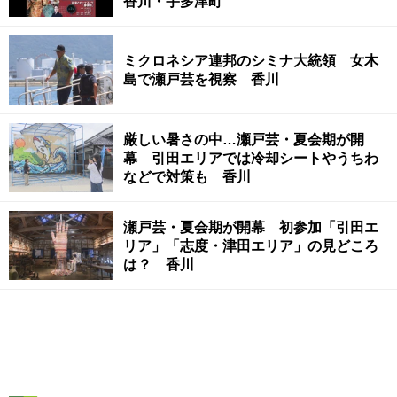
香川・宇多津町
ミクロネシア連邦のシミナ大統領 女木
島で瀬戸芸を視察 香川
厳しい暑さの中…瀬戸芸・夏会期が開
幕 引田エリアでは冷却シートやうちわ
などで対策も 香川
瀬戸芸・夏会期が開幕 初参加「引田エ
リア」「志度・津田エリア」の見どころ
は？ 香川