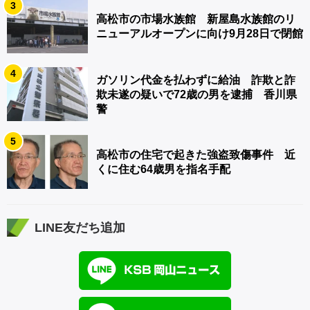
3
高松市の市場水族館 新屋島水族館のリ
ニューアルオープンに向け9月28日で閉館
4
ガソリン代金を払わずに給油 詐欺と詐
欺未遂の疑いで72歳の男を逮捕 香川県
警
5
高松市の住宅で起きた強盗致傷事件 近
くに住む64歳男を指名手配
LINE友だち追加