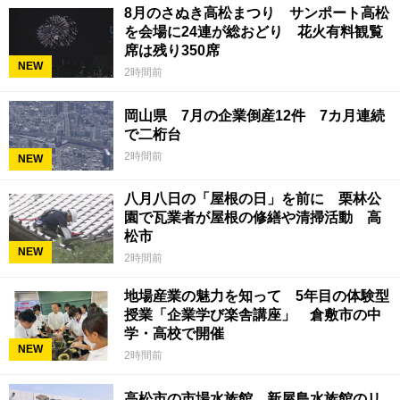
8月のさぬき高松まつり サンポート高松
を会場に24連が総おどり 花火有料観覧
席は残り350席
NEW
2時間前
岡山県 7月の企業倒産12件 7カ月連続
で二桁台
2時間前
NEW
八月八日の「屋根の日」を前に 栗林公
園で瓦業者が屋根の修繕や清掃活動 高
松市
NEW
2時間前
地場産業の魅力を知って 5年目の体験型
授業「企業学び楽舎講座」 倉敷市の中
学・高校で開催
NEW
2時間前
高松市の市場水族館 新屋島水族館のリ