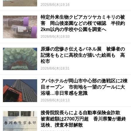
2026/8/6(木)19:16
特定外来生物クビアカツヤカミキリの被
害 岡山後楽園などの桜で確認 半径約
2km以内の学校や公園を調査へ
2026/8/6(木)18:33
原爆の悲惨さ伝えるパネル展 被爆者の
記憶をもとに高校生が描いた絵画も 高
松市
2026/8/6(木)18:31
アパホテルが岡山市中心部の激戦区に2棟
目オープン 市街地を一望のプールに大
浴場…非日常感を意識
2026/8/6(木)18:13
接骨院院長らによる自動車保険金詐欺
被害総額は2700万円超 香川県警が最終
送検、捜査本部解散