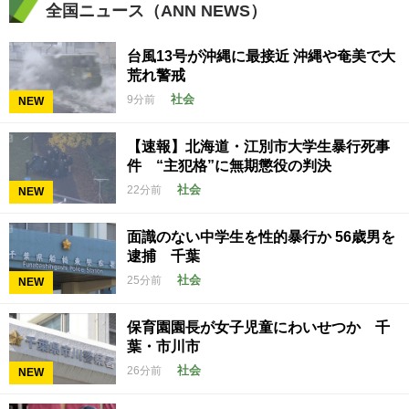
全国ニュース（ANN NEWS）
台風13号が沖縄に最接近 沖縄や奄美で大
荒れ警戒
社会
9分前
NEW
【速報】北海道・江別市大学生暴行死事
件 “主犯格”に無期懲役の判決
社会
22分前
NEW
面識のない中学生を性的暴行か 56歳男を
逮捕 千葉
社会
25分前
NEW
保育園園長が女子児童にわいせつか 千
葉・市川市
社会
26分前
NEW