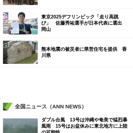
東京2025デフリンピック「走り高跳
び」 佐藤秀祐選手が日本代表に選出
岡山
熊本地震の被災者に県営住宅を提供 香
川県
全国ニュース（ANN NEWS）
ダブル台風 13号は沖縄や奄美で猛烈暴
風雨 15号はお盆休みに東北地方に上陸
の可能性