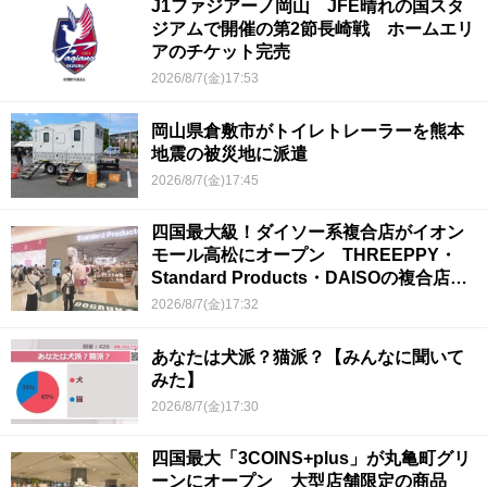
J1ファジアーノ岡山 JFE晴れの国スタ
ジアムで開催の第2節長崎戦 ホームエリ
アのチケット完売
2026/8/7(金)17:53
岡山県倉敷市がトイレトレーラーを熊本
地震の被災地に派遣
2026/8/7(金)17:45
四国最大級！ダイソー系複合店がイオン
モール高松にオープン THREEPPY・
Standard Products・DAISOの複合店は
香川県初
2026/8/7(金)17:32
あなたは犬派？猫派？【みんなに聞いて
みた】
2026/8/7(金)17:30
四国最大「3COINS+plus」が丸亀町グリ
ーンにオープン 大型店舗限定の商品