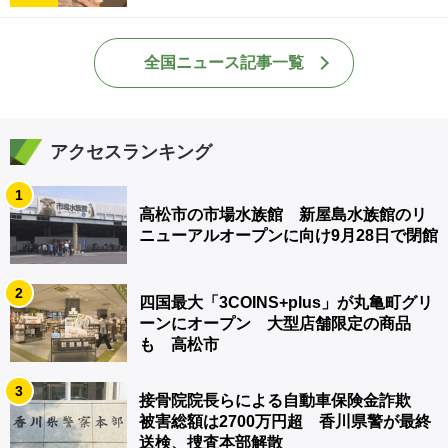
全国ニュース記事一覧
アクセスランキング
1
高松市の市場水族館 新屋島水族館のリ
ニューアルオープンに向け9月28日で閉館
2
四国最大「3COINS+plus」が丸亀町グリ
ーンにオープン 大型店舗限定の商品
も 高松市
3
接骨院院長らによる自動車保険金詐欺
被害総額は2700万円超 香川県警が最終
送検、捜査本部解散