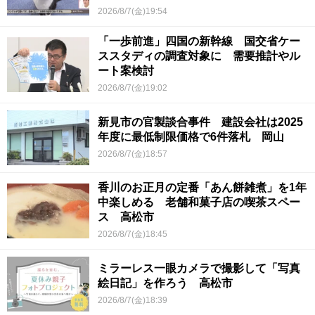
2026/8/7(金)19:54
「一歩前進」四国の新幹線 国交省ケー
ススタディの調査対象に 需要推計やル
ート案検討
2026/8/7(金)19:02
新見市の官製談合事件 建設会社は2025
年度に最低制限価格で6件落札 岡山
2026/8/7(金)18:57
香川のお正月の定番「あん餅雑煮」を1年
中楽しめる 老舗和菓子店の喫茶スペー
ス 高松市
2026/8/7(金)18:45
ミラーレス一眼カメラで撮影して「写真
絵日記」を作ろう 高松市
2026/8/7(金)18:39