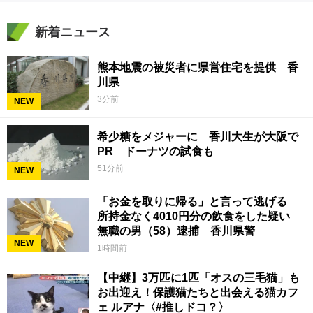
新着ニュース
熊本地震の被災者に県営住宅を提供 香
川県
3分前
NEW
希少糖をメジャーに 香川大生が大阪で
PR ドーナツの試食も
51分前
NEW
「お金を取りに帰る」と言って逃げる
所持金なく4010円分の飲食をした疑い
無職の男（58）逮捕 香川県警
NEW
1時間前
【中継】3万匹に1匹「オスの三毛猫」も
お出迎え！保護猫たちと出会える猫カフ
ェ ルアナ〈#推しドコ？〉