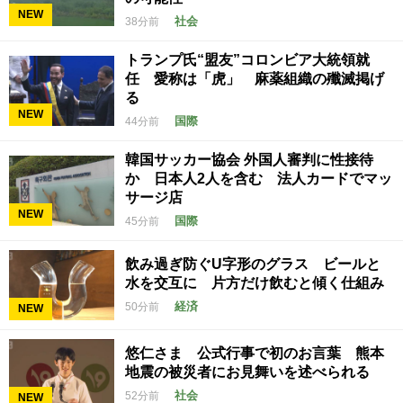
NEW
社会
38分前
トランプ氏“盟友”コロンビア大統領就
任 愛称は「虎」 麻薬組織の殲滅掲げ
る
NEW
国際
44分前
韓国サッカー協会 外国人審判に性接待
か 日本人2人を含む 法人カードでマッ
サージ店
NEW
国際
45分前
飲み過ぎ防ぐU字形のグラス ビールと
水を交互に 片方だけ飲むと傾く仕組み
経済
50分前
NEW
悠仁さま 公式行事で初のお言葉 熊本
地震の被災者にお見舞いを述べられる
社会
52分前
NEW