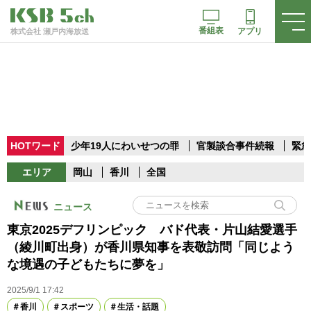
番組表
アプリ
株式会社 瀬戸内海放送
HOTワード
少年19人にわいせつの罪
官製談合事件続報
緊急
エリア
岡山
香川
全国
ニュース
東京2025デフリンピック バド代表・片山結愛選手
（綾川町出身）が香川県知事を表敬訪問「同じよう
な境遇の子どもたちに夢を」
2025/9/1 17:42
香川
スポーツ
生活・話題