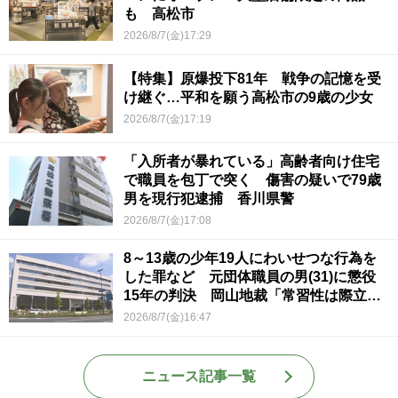
も 高松市
2026/8/7(金)17:29
【特集】原爆投下81年 戦争の記憶を受
け継ぐ…平和を願う高松市の9歳の少女
2026/8/7(金)17:19
「入所者が暴れている」高齢者向け住宅
で職員を包丁で突く 傷害の疑いで79歳
男を現行犯逮捕 香川県警
2026/8/7(金)17:08
8～13歳の少年19人にわいせつな行為を
した罪など 元団体職員の男(31)に懲役
15年の判決 岡山地裁「常習性は際立っ
ていて被害結果も非常に重い」
2026/8/7(金)16:47
ニュース記事一覧