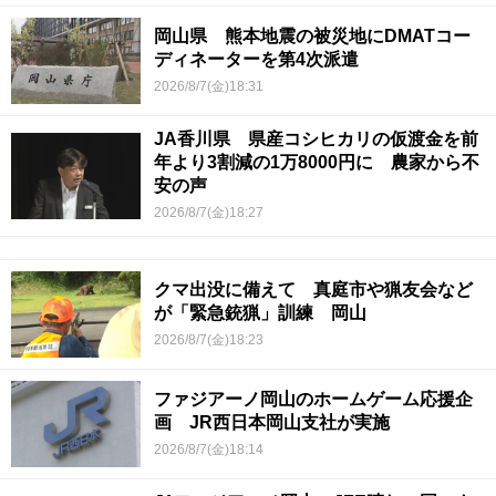
岡山県 熊本地震の被災地にDMATコー
ディネーターを第4次派遣
2026/8/7(金)18:31
JA香川県 県産コシヒカリの仮渡金を前
年より3割減の1万8000円に 農家から不
安の声
2026/8/7(金)18:27
クマ出没に備えて 真庭市や猟友会など
が「緊急銃猟」訓練 岡山
2026/8/7(金)18:23
ファジアーノ岡山のホームゲーム応援企
画 JR西日本岡山支社が実施
2026/8/7(金)18:14