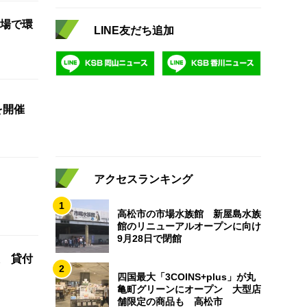
場で環
LINE友だち追加
を開催
アクセスランキング
1
高松市の市場水族館 新屋島水族
館のリニューアルオープンに向け
9月28日で閉館
 貸付
2
四国最大「3COINS+plus」が丸
亀町グリーンにオープン 大型店
舗限定の商品も 高松市