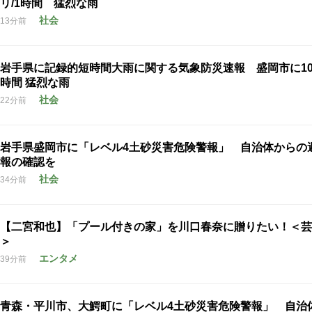
リ/1時間 猛烈な雨
社会
13分前
岩手県に記録的短時間大雨に関する気象防災速報 盛岡市に100
時間 猛烈な雨
社会
22分前
岩手県盛岡市に「レベル4土砂災害危険警報」 自治体からの
報の確認を
社会
34分前
【二宮和也】「プール付きの家」を川口春奈に贈りたい！＜芸
＞
エンタメ
39分前
青森・平川市、大鰐町に「レベル4土砂災害危険警報」 自治