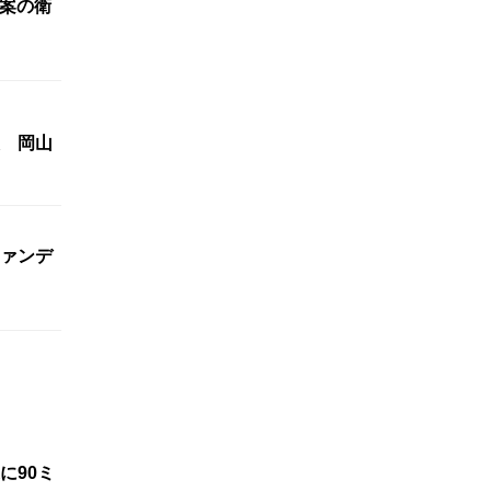
発案の衛
 岡山
ァンデ
に90ミ