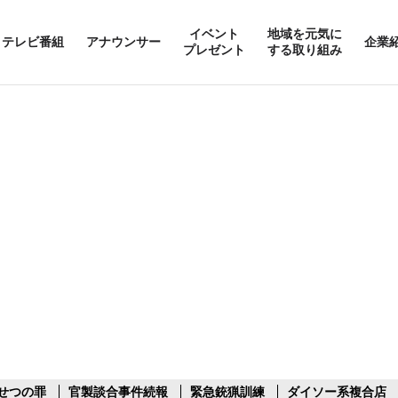
イベント
地域を元気に
テレビ番組
アナウンサー
企業
プレゼント
する取り組み
せつの罪
官製談合事件続報
緊急銃猟訓練
ダイソー系複合店