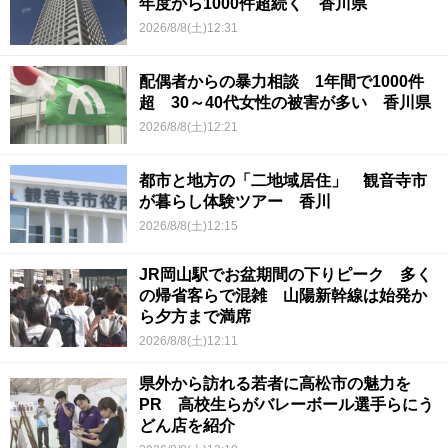
年度から1000件超続く 香川県
2026/8/8(土)12:31
配偶者からの暴力相談 1年間で1000件
超 30～40代女性の被害が多い 香川県
2026/8/8(土)12:21
都市と地方の「二地域居住」 観音寺市
が暮らし体験ツアー 香川
2026/8/8(土)12:15
JR岡山駅でお盆期間の下りピーク 多く
の帰省客らで混雑 山陽新幹線は始発か
ら夕方まで満席
2026/8/8(土)12:11
県外から訪れる若者に高松市の魅力を
PR 高校生らがバレーボール選手らにう
どん店を紹介