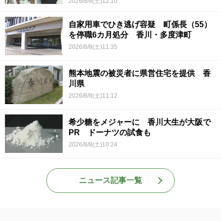
2026/8/8(土)12:10
自家用車でひき逃げ容疑 町係長（55）
を停職6カ月処分 香川・多度津町
2026/8/8(土)11:35
熊本地震の被災者に県営住宅を提供 香
川県
2026/8/8(土)11:12
希少糖をメジャーに 香川大生が大阪で
PR ドーナツの試食も
2026/8/8(土)10:24
ニュース記事一覧