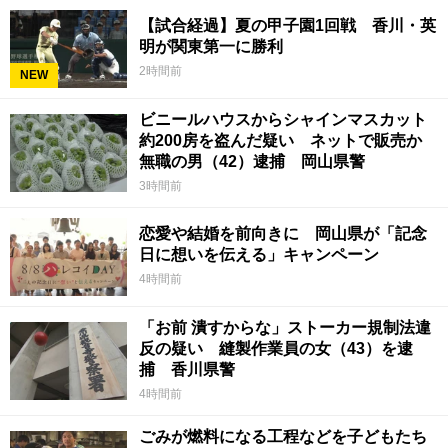
【試合経過】夏の甲子園1回戦 香川・英
明が関東第一に勝利
2時間前
NEW
ビニールハウスからシャインマスカット
約200房を盗んだ疑い ネットで販売か
無職の男（42）逮捕 岡山県警
3時間前
恋愛や結婚を前向きに 岡山県が「記念
日に想いを伝える」キャンペーン
4時間前
「お前 潰すからな」ストーカー規制法違
反の疑い 縫製作業員の女（43）を逮
捕 香川県警
4時間前
ごみが燃料になる工程などを子どもたち