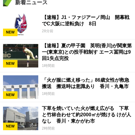
新着ニュース
【速報】J1・ファジアーノ岡山 開幕戦
でC大阪に逆転負け 8日
28分前
NEW
【速報】夏の甲子園 英明(香川)が関東第
一(東東京)との投手戦制す エース冨岡は9
回1失点完投
NEW
1時間前
「火が服に燃え移った」86歳女性が救急
搬送 搬送時は意識あり 香川・丸亀市
1時間前
NEW
下草を焼いていた火が燃え広がる 下草
と竹林合わせて約2000㎡が焼ける けが人
なし 香川・東かがわ市
NEW
2時間前