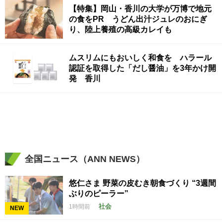
【特集】岡山・香川の大学が万博で地元
の食をPR うどん出汁ジュレのおにぎ
り、陸上養殖の高級カレイも
ムスリムにもおいしく和食を ハラール
認証を取得した「だし醤油」を3年かけ開
発 香川
全国ニュース（ANN NEWS）
悠仁さま 野菜の皮むき朝食づくり “3週間
ぶりのピーラー”
社会
1時間前
NEW