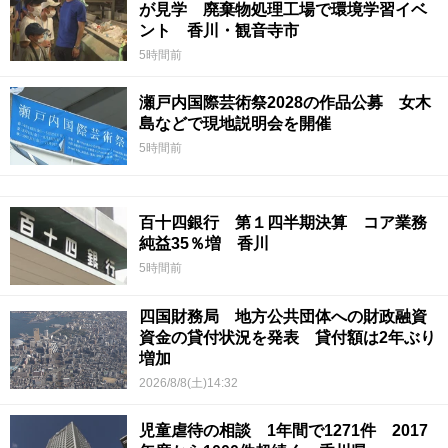
が見学 廃棄物処理工場で環境学習イベ
ント 香川・観音寺市
5時間前
瀬戸内国際芸術祭2028の作品公募 女木
島などで現地説明会を開催
5時間前
百十四銀行 第１四半期決算 コア業務
純益35％増 香川
5時間前
四国財務局 地方公共団体への財政融資
資金の貸付状況を発表 貸付額は2年ぶり
増加
2026/8/8(土)14:32
児童虐待の相談 1年間で1271件 2017