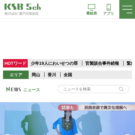
番組表
アプリ
株式会社 瀬戸内海放送
HOTワード
少年19人にわいせつの罪
官製談合事件続報
緊急
エリア
岡山
香川
全国
ニュース