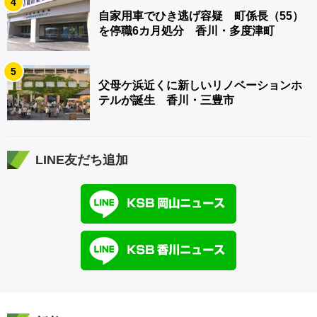
4
自家用車でひき逃げ容疑 町係長（55）
を停職6カ月処分 香川・多度津町
5
父母ケ浜近くに新しいリノベーションホ
テルが誕生 香川・三豊市
LINE友だち追加