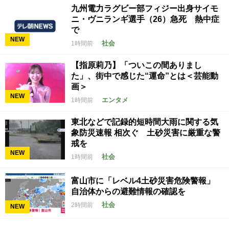
九州電力ラグビー部フィジー出身サイモ
ニ・ヴニランギ選手（26）急死 熱中症
で
NEW
社会
1時間前
【指原莉乃】「ついこの間ありまし
た」、街中で感じた“運命”とは＜芸能動
画＞
NEW
エンタメ
1時間前
東北などで記録的短時間大雨に関する気
象防災速報 相次ぐ 土砂災害に厳重な警
戒を
NEW
社会
1時間前
富山市に「レベル4土砂災害危険警報」
自治体からの避難情報の確認を
社会
2時間前
NEW