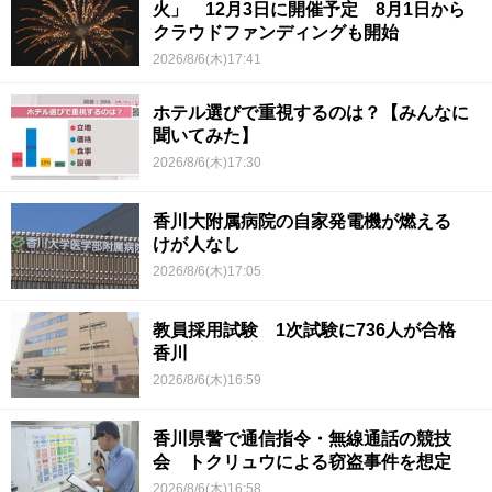
火」 12月3日に開催予定 8月1日から
クラウドファンディングも開始
2026/8/6(木)17:41
ホテル選びで重視するのは？【みんなに
聞いてみた】
2026/8/6(木)17:30
香川大附属病院の自家発電機が燃える
けが人なし
2026/8/6(木)17:05
教員採用試験 1次試験に736人が合格
香川
2026/8/6(木)16:59
香川県警で通信指令・無線通話の競技
会 トクリュウによる窃盗事件を想定
2026/8/6(木)16:58