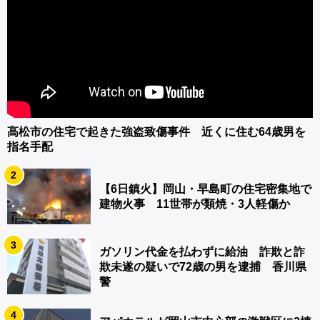
高松市の住宅で起きた強盗致傷事件 近くに住む64歳男を
指名手配
2
【6日鎮火】岡山・早島町の住宅密集地で
建物火事 11世帯が類焼・3人軽傷か
3
ガソリン代金を払わずに給油 詐欺と詐
欺未遂の疑いで72歳の男を逮捕 香川県
警
4