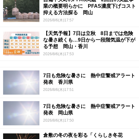
業の概要明らかに PFAS濃度下げコスト
抑える方法探る 岡山
2026/8/6(木)17:57
【天気予報】7日は立秋 8日までは危険
な暑さ続くも…9日から一段階気温が下が
る予想 岡山・香川
2026/8/6(木)17:53
7日も危険な暑さに 熱中症警戒アラート
発表 香川県
2026/8/6(木)17:51
7日も危険な暑さに 熱中症警戒アラート
発表 岡山県
2026/8/6(木)17:50
倉敷の冬の夜を彩る「くらしき冬花