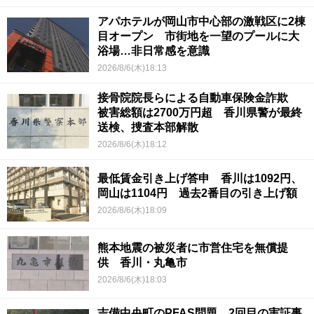
アパホテルが岡山市中心部の激戦区に2棟
目オープン 市街地を一望のプールに大
浴場…非日常感を意識
2026/8/6(木)18:13
接骨院院長らによる自動車保険金詐欺
被害総額は2700万円超 香川県警が最終
送検、捜査本部解散
2026/8/6(木)18:12
最低賃金引き上げ答申 香川は1092円、
岡山は1104円 過去2番目の引き上げ額
2026/8/6(木)18:09
熊本地震の被災者に市営住宅を無償提
供 香川・丸亀市
2026/8/6(木)18:03
吉備中央町のPFAS問題 2回目の実証事