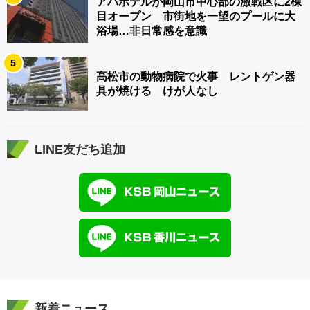
アパホテルが岡山市中心部の激戦区に2棟
目オープン 市街地を一望のプールに大
浴場…非日常感を意識
5
高松市の動物病院で火事 レントゲン器
具が焼ける けが人なし
LINE友だち追加
新着ニュース