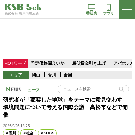
番組表
アプリ
株式会社 瀬戸内海放送
HOTワード
予定価格漏えいか
最低賃金引き上げ
アパホテル
エリア
岡山
香川
全国
ニュース
研究者が「変容した地球」をテーマに意見交わす
環境問題について考える国際会議 高松市などで開
催
2025/9/26 18:25
香川
社会
SDGs