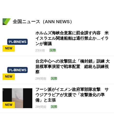
全国ニュース（ANN NEWS）
ホルムズ海峡合意案に罰金課す内容 米
イスラエル関連船舶は通行禁止か…イラ
ンが審議
NEW
国際
23分前
台北中心への攻撃阻止「橋封鎖」訓練 大
規模軍事演習で戦車配置 総統も訓練視
察
NEW
国際
2時間前
フーシ派がイエメン政府軍部隊攻撃 サ
ウジアラビアが支援で「攻撃激化の準
備」と主張
NEW
国際
2時間前