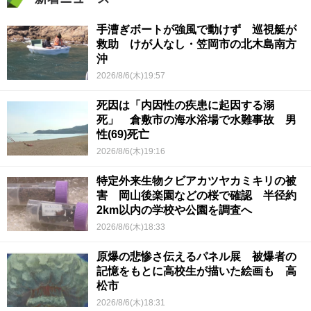
手漕ぎボートが強風で動けず 巡視艇が
救助 けが人なし・笠岡市の北木島南方
沖
2026/8/6(木)19:57
死因は「内因性の疾患に起因する溺
死」 倉敷市の海水浴場で水難事故 男
性(69)死亡
2026/8/6(木)19:16
特定外来生物クビアカツヤカミキリの被
害 岡山後楽園などの桜で確認 半径約
2km以内の学校や公園を調査へ
2026/8/6(木)18:33
原爆の悲惨さ伝えるパネル展 被爆者の
記憶をもとに高校生が描いた絵画も 高
松市
2026/8/6(木)18:31