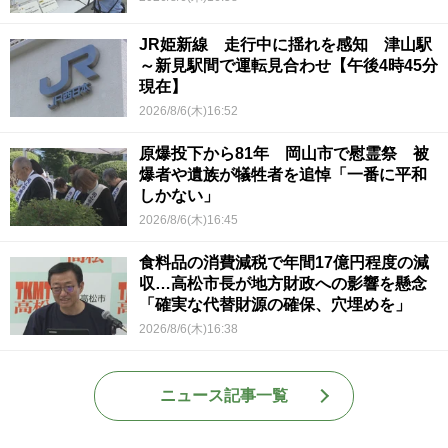
JR姫新線 走行中に揺れを感知 津山駅
～新見駅間で運転見合わせ【午後4時45分
現在】
2026/8/6(木)16:52
原爆投下から81年 岡山市で慰霊祭 被
爆者や遺族が犠牲者を追悼「一番に平和
しかない」
2026/8/6(木)16:45
食料品の消費減税で年間17億円程度の減
収…高松市長が地方財政への影響を懸念
「確実な代替財源の確保、穴埋めを」
2026/8/6(木)16:38
ニュース記事一覧