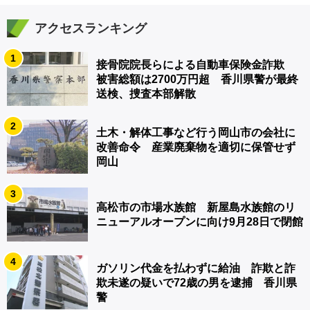
アクセスランキング
1
接骨院院長らによる自動車保険金詐欺
被害総額は2700万円超 香川県警が最終
送検、捜査本部解散
2
土木・解体工事など行う岡山市の会社に
改善命令 産業廃棄物を適切に保管せず
岡山
3
高松市の市場水族館 新屋島水族館のリ
ニューアルオープンに向け9月28日で閉館
4
ガソリン代金を払わずに給油 詐欺と詐
欺未遂の疑いで72歳の男を逮捕 香川県
警