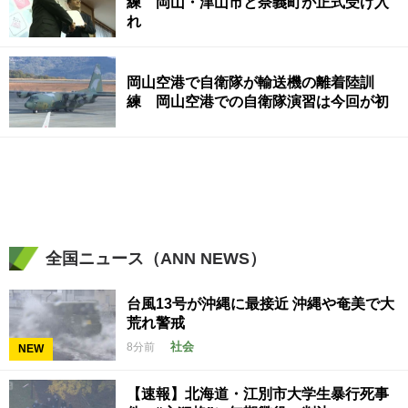
練 岡山・津山市と奈義町が正式受け入
れ
岡山空港で自衛隊が輸送機の離着陸訓
練 岡山空港での自衛隊演習は今回が初
全国ニュース（ANN NEWS）
台風13号が沖縄に最接近 沖縄や奄美で大
荒れ警戒
社会
8分前
NEW
【速報】北海道・江別市大学生暴行死事