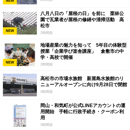
NEW
八月八日の「屋根の日」を前に 栗林公
園で瓦業者が屋根の修繕や清掃活動 高
松市
NEW
2時間前
地場産業の魅力を知って 5年目の体験型
授業「企業学び楽舎講座」 倉敷市の中
学・高校で開催
NEW
2時間前
高松市の市場水族館 新屋島水族館のリ
ニューアルオープンに向け9月28日で閉館
3時間前
岡山・和気町が公式LINEアカウントの運
用開始 手軽に行政手続き・クーポン利
用
3時間前