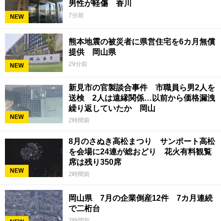
男性が軽傷 香川
7分前
NEW
熊本地震の被災者に県営住宅を6カ月無償
提供 岡山県
29分前
NEW
新見市の官製談合事件 市職員ら男2人を
送検 2人は遠縁関係…以前から価格漏洩
繰り返していたか 岡山
NEW
2時間前
8月のさぬき高松まつり サンポート高松
を会場に24連が総おどり 花火有料観覧
席は残り350席
NEW
2時間前
岡山県 7月の企業倒産12件 7カ月連続
で二桁台
2時間前