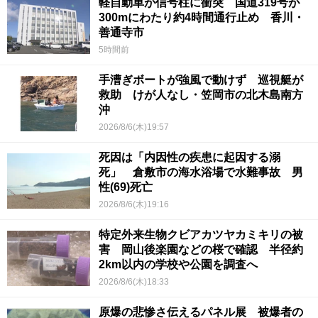
軽自動車が信号柱に衝突 国道319号が
300mにわたり約4時間通行止め 香川・
善通寺市
5時間前
手漕ぎボートが強風で動けず 巡視艇が
救助 けが人なし・笠岡市の北木島南方
沖
2026/8/6(木)19:57
死因は「内因性の疾患に起因する溺
死」 倉敷市の海水浴場で水難事故 男
性(69)死亡
2026/8/6(木)19:16
特定外来生物クビアカツヤカミキリの被
害 岡山後楽園などの桜で確認 半径約
2km以内の学校や公園を調査へ
2026/8/6(木)18:33
原爆の悲惨さ伝えるパネル展 被爆者の