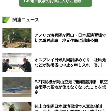
Google検索のお気に入りに登録
関連ニュース
アメリカ海兵隊が岡山・日本原演習場で
初の単独訓練 地元住民に訓練公開
オスプレイ日米共同訓練めぐり 社民党
などが防衛省に中止を申し入れ 香川
F-2戦闘機が岡山空港で離着陸訓練 航空
自衛隊の基地が使えなくなったことを想
定
陸上自衛隊日本原演習場で米軍単独訓