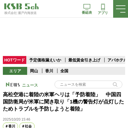
番組表
アプリ
株式会社 瀬戸内海放送
HOTワード
予定価格漏えいか
最低賃金引き上げ
アパホテル
エリア
岡山
香川
全国
ニュース
高松空港に着陸の米軍ヘリは「予防着陸」 中国四
国防衛局が米軍に聞き取り「1機の警告灯が点灯した
ためトラブルを予防しようと着陸」
2025/10/20 15:46
香川
社会