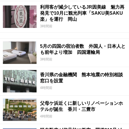
利用客が減少しているJR因美線 魅力再
発見で10月に観光列車「SAKU美SAKU
楽」を運行 岡山
3時間前
5月の四国の宿泊者数 外国人・日本人と
も前年より増加 四国運輸局
3時間前
香川県の金融機関 熊本地震の特別相談
窓口を設置
4時間前
父母ケ浜近くに新しいリノベーションホ
テルが誕生 香川・三豊市
4時間前