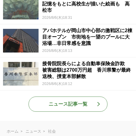
記憶をもとに高校生が描いた絵画も 高
松市
2026/8/6(木)18:31
アパホテルが岡山市中心部の激戦区に2棟
目オープン 市街地を一望のプールに大
浴場…非日常感を意識
2026/8/6(木)18:13
接骨院院長らによる自動車保険金詐欺
被害総額は2700万円超 香川県警が最終
送検、捜査本部解散
2026/8/6(木)18:12
ニュース記事一覧
ホーム
ニュース
社会