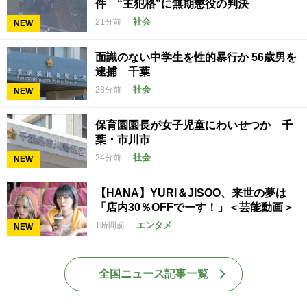
件 “主犯格”に無期懲役の判決
社会
21分前
NEW
面識のない中学生を性的暴行か 56歳男を
逮捕 千葉
社会
23分前
NEW
保育園園長が女子児童にわいせつか 千
葉・市川市
社会
24分前
NEW
【HANA】YURI＆JISOO、来世の夢は
「店内30％OFFでーす！」＜芸能動画＞
エンタメ
1時間前
NEW
全国ニュース記事一覧