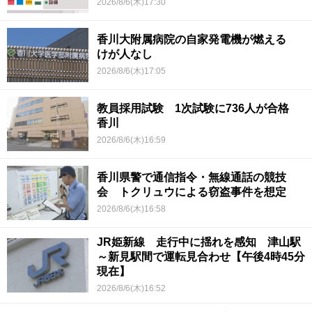
2026/8/6(木)17:30
香川大附属病院の自家発電機が燃える
けが人なし
2026/8/6(木)17:05
教員採用試験 1次試験に736人が合格
香川
2026/8/6(木)16:59
香川県警で通信指令・無線通話の競技
会 トクリュウによる窃盗事件を想定
2026/8/6(木)16:58
JR姫新線 走行中に揺れを感知 津山駅
～新見駅間で運転見合わせ【午後4時45分
現在】
2026/8/6(木)16:52