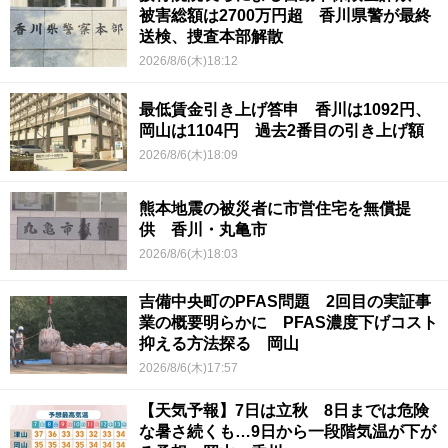
被害総額は2700万円超 香川県警が最終
送検、捜査本部解散
2026/8/6(木)18:12
最低賃金引き上げ答申 香川は1092円、
岡山は1104円 過去2番目の引き上げ額
2026/8/6(木)18:09
熊本地震の被災者に市営住宅を無償提
供 香川・丸亀市
2026/8/6(木)18:03
吉備中央町のPFAS問題 2回目の実証事
業の概要明らかに PFAS濃度下げコスト
抑える方法探る 岡山
2026/8/6(木)17:57
【天気予報】7日は立秋 8日までは危険
な暑さ続くも…9日から一段階気温が下が