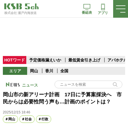
番組表
アプリ
株式会社 瀬戸内海放送
HOTワード
予定価格漏えいか
最低賃金引き上げ
アパホテル
エリア
岡山
香川
全国
ニュース
岡山市の新アリーナ計画 17日に予算案採決へ 市
民からは必要性問う声も…計画のポイントは？
2025/12/15 18:46
岡山
社会
行政