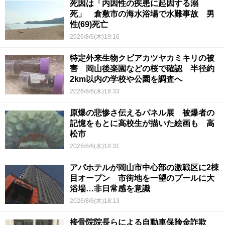
死因は「内因性の疾患に起因する溺
死」 倉敷市の海水浴場で水難事故 男
性(69)死亡
2026/8/6(木)19:16
特定外来生物クビアカツヤカミキリの被
害 岡山後楽園などの桜で確認 半径約
2km以内の学校や公園を調査へ
2026/8/6(木)18:33
原爆の悲惨さ伝えるパネル展 被爆者の
記憶をもとに高校生が描いた絵画も 高
松市
2026/8/6(木)18:31
アパホテルが岡山市中心部の激戦区に2棟
目オープン 市街地を一望のプールに大
浴場…非日常感を意識
2026/8/6(木)18:13
接骨院院長らによる自動車保険金詐欺