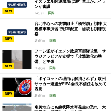
イスラエル関連船舶は通行禁止か…イラ
ンが審議
NEW
国際
14分前
台北中心への攻撃阻止「橋封鎖」訓練 大
規模軍事演習で戦車配置 総統も訓練視
察
NEW
国際
1時間前
フーシ派がイエメン政府軍部隊攻撃 サ
ウジアラビアが支援で「攻撃激化の準
備」と主張
NEW
国際
2時間前
「ボイコットの理由は解消されず」欧州
サッカー連盟がFIFA会長不信任を改めて
表明
NEW
国際
2時間前
奄美地方にも線状降水帯発生の恐れ 大