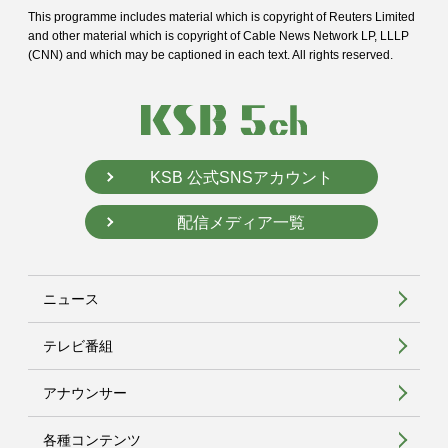
This programme includes material which is copyright of Reuters Limited
and
other material which is copyright of Cable News Network LP, LLLP
(CNN) and
which may be captioned in each text. All rights reserved.
KSB 公式SNSアカウント
配信メディア一覧
ニュース
テレビ番組
アナウンサー
各種コンテンツ