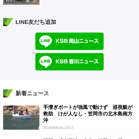
LINE友だち追加
新着ニュース
手漕ぎボートが強風で動けず 巡視艇が
救助 けが人なし・笠岡市の北木島南方
沖
2026/8/6(木)19:57