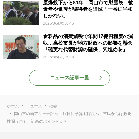
原爆投下から81年 岡山市で慰霊祭 被
爆者や遺族が犠牲者を追悼「一番に平和
しかない」
2026/8/6(木)16:45
食料品の消費減税で年間17億円程度の減
収…高松市長が地方財政への影響を懸念
「確実な代替財源の確保、穴埋めを」
2026/8/6(木)16:38
ニュース記事一覧
ホーム
ニュース
社会
岡山市の新アリーナ計画 17日に予算案採決へ 市民からは必要
性問う声も…計画のポイントは？