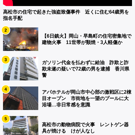
高松市の住宅で起きた強盗致傷事件 近くに住む64歳男を
指名手配
2
【6日鎮火】岡山・早島町の住宅密集地で
建物火事 11世帯が類焼・3人軽傷か
3
ガソリン代金を払わずに給油 詐欺と詐
欺未遂の疑いで72歳の男を逮捕 香川県
警
4
アパホテルが岡山市中心部の激戦区に2棟
目オープン 市街地を一望のプールに大
浴場…非日常感を意識
5
高松市の動物病院で火事 レントゲン器
具が焼ける けが人なし