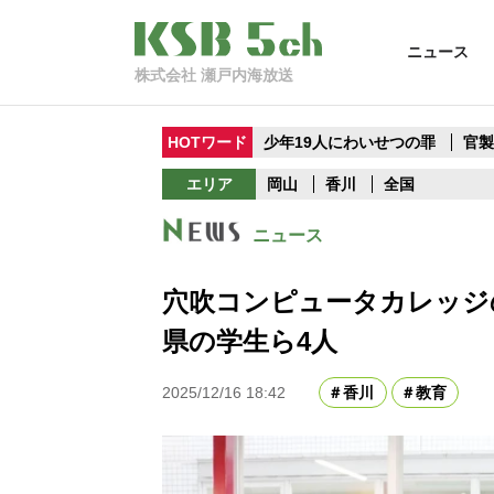
ニュース
株式会社 瀬戸内海放送
HOTワード
少年19人にわいせつの罪
官
エリア
岡山
香川
全国
ニュース
穴吹コンピュータカレッジ
県の学生ら4人
2025/12/16 18:42
香川
教育