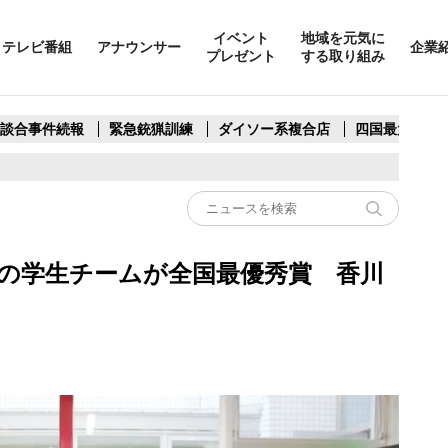
イベント
地域を元気に
テレビ番組
アナウンサー
企業
プレゼント
する取り組み
製談合事件続報
緊急銃猟訓練
ダイソー系複合店
四国最大スリ
の学生チームが全国最優秀賞 香川