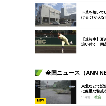
下草を焼いて
ける けが人
【速報中】夏
追い付く 同
全国ニュース（ANN N
東北などで記
に厳重な警戒
社会
10分前
NEW