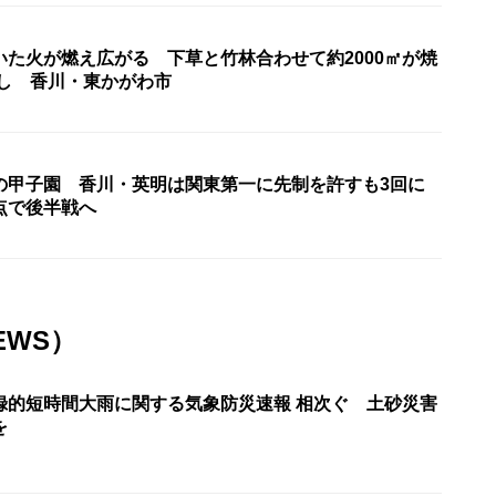
いた火が燃え広がる 下草と竹林合わせて約2000㎡が焼
なし 香川・東かがわ市
の甲子園 香川・英明は関東第一に先制を許すも3回に
点で後半戦へ
EWS）
録的短時間大雨に関する気象防災速報 相次ぐ 土砂災害
を