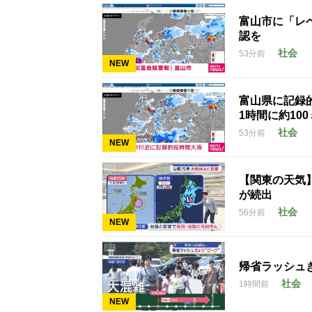
富山市に「レ
認を
社会
53分前
NEW
富山県に記録
1時間に約10
社会
53分前
NEW
【関東の天気
が続出
社会
56分前
NEW
帰省ラッシュ
社会
1時間前
NEW