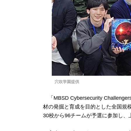
穴吹学園提供
「
MBSD Cybersecurity C
材の発掘と育成を目的とした全国規模
30校から96チームが予選に参加し、