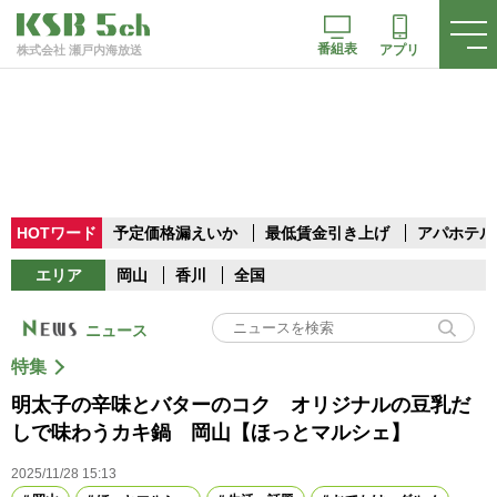
番組表
アプリ
株式会社 瀬戸内海放送
HOTワード
予定価格漏えいか
最低賃金引き上げ
アパホテル
エリア
岡山
香川
全国
ニュース
特集
明太子の辛味とバターのコク オリジナルの豆乳だ
しで味わうカキ鍋 岡山【ほっとマルシェ】
2025/11/28 15:13