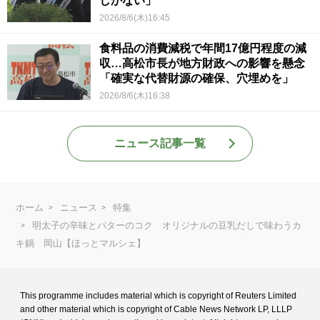
しかない」
2026/8/6(木)16:45
食料品の消費減税で年間17億円程度の減
収…高松市長が地方財政への影響を懸念
「確実な代替財源の確保、穴埋めを」
2026/8/6(木)16:38
ニュース記事一覧
ホーム
ニュース
特集
明太子の辛味とバターのコク オリジナルの豆乳だしで味わうカ
キ鍋 岡山【ほっとマルシェ】
This programme includes material which is copyright of Reuters Limited
and
other material which is copyright of Cable News Network LP, LLLP