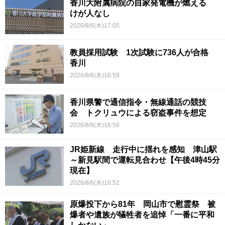
香川大附属病院の自家発電機が燃える
けが人なし
2026/8/6(木)17:05
教員採用試験 1次試験に736人が合格
香川
2026/8/6(木)16:59
香川県警で通信指令・無線通話の競技
会 トクリュウによる窃盗事件を想定
2026/8/6(木)16:58
JR姫新線 走行中に揺れを感知 津山駅
～新見駅間で運転見合わせ【午後4時45分
現在】
2026/8/6(木)16:52
原爆投下から81年 岡山市で慰霊祭 被
爆者や遺族が犠牲者を追悼「一番に平和