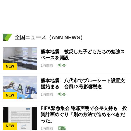
全国ニュース（ANN NEWS）
熊本地震 被災した子どもたちの勉強ス
ペースを開設
社会
1時間前
NEW
熊本地震 八代市でブルーシート設置支
援始まる 台風13号影響懸念
社会
1時間前
NEW
FIFA緊急集会 謝罪声明で会長支持も 投
資計画めぐり「別の方法で進めるべきだ
った」
NEW
国際
1時間前