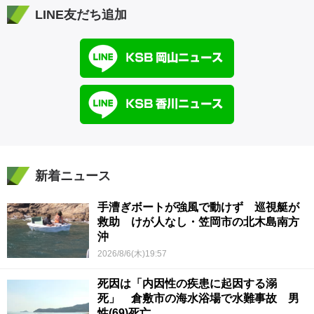
LINE友だち追加
新着ニュース
手漕ぎボートが強風で動けず 巡視艇が
救助 けが人なし・笠岡市の北木島南方
沖
2026/8/6(木)19:57
死因は「内因性の疾患に起因する溺
死」 倉敷市の海水浴場で水難事故 男
性(69)死亡