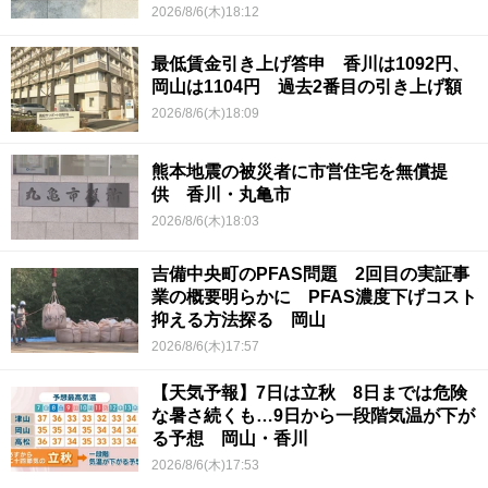
2026/8/6(木)18:12
最低賃金引き上げ答申 香川は1092円、
岡山は1104円 過去2番目の引き上げ額
2026/8/6(木)18:09
熊本地震の被災者に市営住宅を無償提
供 香川・丸亀市
2026/8/6(木)18:03
吉備中央町のPFAS問題 2回目の実証事
業の概要明らかに PFAS濃度下げコスト
抑える方法探る 岡山
2026/8/6(木)17:57
【天気予報】7日は立秋 8日までは危険
な暑さ続くも…9日から一段階気温が下が
る予想 岡山・香川
2026/8/6(木)17:53