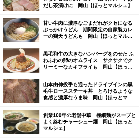
だし茶漬けに 岡山【ほっとマルシェ】
甘い牛肉に濃厚なごまだれがクセになる
ぶっかけうどん 期間限定の自家製カレ
ーの鶏天うどんも 岡山【ほっとマルシ
ェ】
黒毛和牛の大きなハンバーグをのせた ふ
わふわの卵のオムライス サクサクでク
リーミーなカキフライも 岡山【ほっと
マルシェ】
山本由伸投手も通ったドライブインの黒
毛牛ロースステーキ丼 とろけるような
食感と濃厚なうま味 岡山【ほっとマル
シェ】
創業100年の老舗中華 極細麺がスープと
よく絡むチャーシュー麺 岡山【ほっと
マルシェ】