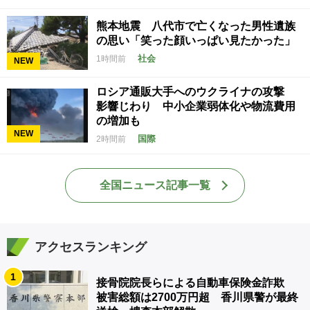
熊本地震 八代市で亡くなった男性遺族
の思い「笑った顔いっぱい見たかった」
社会
1時間前
NEW
ロシア通販大手へのウクライナの攻撃
影響じわり 中小企業弱体化や物流費用
の増加も
NEW
国際
2時間前
全国ニュース記事一覧
アクセスランキング
1
接骨院院長らによる自動車保険金詐欺
被害総額は2700万円超 香川県警が最終