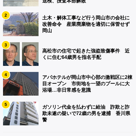
送検、捜査本部解散
2
土木・解体工事など行う岡山市の会社に
改善命令 産業廃棄物を適切に保管せず
岡山
3
高松市の住宅で起きた強盗致傷事件 近
くに住む64歳男を指名手配
4
アパホテルが岡山市中心部の激戦区に2棟
目オープン 市街地を一望のプールに大
浴場…非日常感を意識
5
ガソリン代金を払わずに給油 詐欺と詐
欺未遂の疑いで72歳の男を逮捕 香川県
警