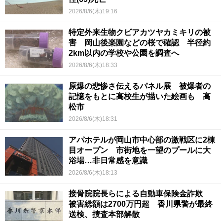
2026/8/6(木)19:16
特定外来生物クビアカツヤカミキリの被
害 岡山後楽園などの桜で確認 半径約
2km以内の学校や公園を調査へ
2026/8/6(木)18:33
原爆の悲惨さ伝えるパネル展 被爆者の
記憶をもとに高校生が描いた絵画も 高
松市
2026/8/6(木)18:31
アパホテルが岡山市中心部の激戦区に2棟
目オープン 市街地を一望のプールに大
浴場…非日常感を意識
2026/8/6(木)18:13
接骨院院長らによる自動車保険金詐欺
被害総額は2700万円超 香川県警が最終
送検、捜査本部解散