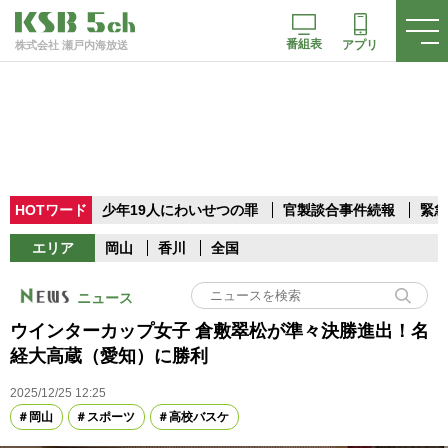
番組表
アプリ
株式会社 瀬戸内海放送
HOTワード
少年19人にわいせつの罪
官製談合事件続報
緊急
エリア
岡山
香川
全国
ニュース
ウインターカップ女子 倉敷翠松が準々決勝進出！名
経大高蔵（愛知）に勝利
2025/12/25 12:25
岡山
スポーツ
高校バスケ