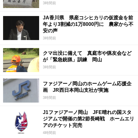
3時間前
JA香川県 県産コシヒカリの仮渡金を前
年より3割減の1万8000円に 農家から不
安の声
3時間前
クマ出没に備えて 真庭市や猟友会など
が「緊急銃猟」訓練 岡山
3時間前
ファジアーノ岡山のホームゲーム応援企
画 JR西日本岡山支社が実施
3時間前
J1ファジアーノ岡山 JFE晴れの国スタ
ジアムで開催の第2節長崎戦 ホームエリ
アのチケット完売
4時間前