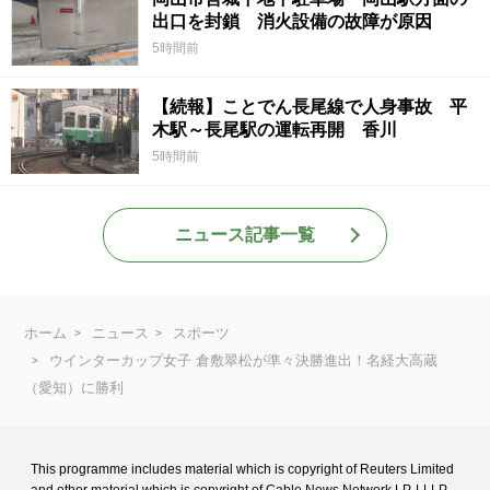
出口を封鎖 消火設備の故障が原因
5時間前
【続報】ことでん長尾線で人身事故 平
木駅～長尾駅の運転再開 香川
5時間前
ニュース記事一覧
ホーム
ニュース
スポーツ
ウインターカップ女子 倉敷翠松が準々決勝進出！名経大高蔵
（愛知）に勝利
This programme includes material which is copyright of Reuters Limited
and
other material which is copyright of Cable News Network LP, LLLP