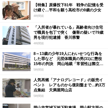
【特集】原爆投下81年 戦争の記憶を受
け継ぐ…平和を願う高松市の9歳の少女
4時間前
「入所者が暴れている」高齢者向け住宅
で職員を包丁で突く 傷害の疑いで79歳
男を現行犯逮捕 香川県警
4時間前
8～13歳の少年19人にわいせつな行為を
した罪など 元団体職員の男(31)に懲役
15年の判決 岡山地裁「常習性は際立っ
ていて被害結果も非常に重い」
5時間前
人気再燃「アナログレコード」の販売イ
ベント レアものから復刻盤まで…約3万
点集結 天満屋岡山店
5時間前
岡山市営城下地下駐車場 岡山駅方面の