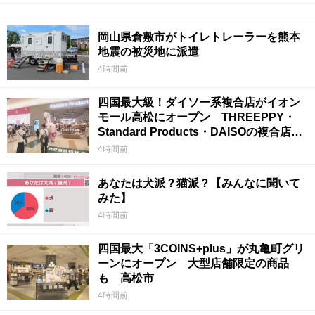
岡山県倉敷市がトイレトレーラーを熊本
地震の被災地に派遣
4時間前
四国最大級！ダイソー系複合店がイオン
モール高松にオープン THREEPPY・
Standard Products・DAISOの複合店は
香川県初
4時間前
あなたは犬派？猫派？【みんなに聞いて
みた】
4時間前
四国最大「3COINS+plus」が丸亀町グリ
ーンにオープン 大型店舗限定の商品
も 高松市
4時間前