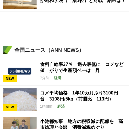
が昭和学院（千葉1位）と対戦 結果は？
全国ニュース（ANN NEWS）
食料自給率37％ 過去最低に コメなど
値上がりで生産額ベーは上昇
経済
7分前
NEW
コメ平均価格 1年10カ月ぶり3100円
台 3198円/5kg（前週比－113円）
経済
1時間前
NEW
小池都知事 地方の税収減に配慮を 高
市総理と会談 消費減税めぐり