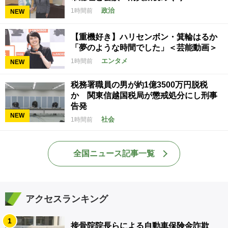
政治
1時間前
NEW
【重機好き】ハリセンボン・箕輪はるか
「夢のような時間でした」＜芸能動画＞
エンタメ
1時間前
NEW
税務署職員の男が約1億3500万円脱税
か 関東信越国税局が懲戒処分にし刑事
告発
NEW
社会
1時間前
全国ニュース記事一覧
アクセスランキング
1
接骨院院長らによる自動車保険金詐欺