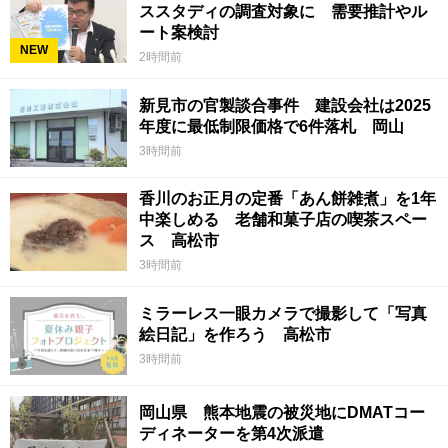
ススタディの調査対象に 需要推計やル
ート案検討
NEW
2時間前
新見市の官製談合事件 建設会社は2025
年度に最低制限価格で6件落札 岡山
3時間前
香川のお正月の定番「あん餅雑煮」を1年
中楽しめる 老舗和菓子店の喫茶スペー
ス 高松市
3時間前
ミラーレス一眼カメラで撮影して「写真
絵日記」を作ろう 高松市
3時間前
岡山県 熊本地震の被災地にDMATコー
ディネーターを第4次派遣