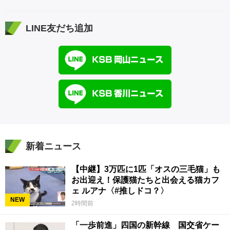
LINE友だち追加
新着ニュース
【中継】3万匹に1匹「オスの三毛猫」も
お出迎え！保護猫たちと出会える猫カフ
ェ ルアナ〈#推しドコ？〉
NEW
2時間前
「一歩前進」四国の新幹線 国交省ケー