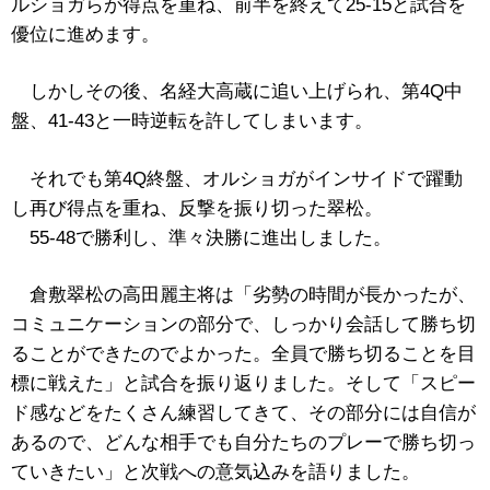
ルショガらが得点を重ね、前半を終えて25-15と試合を
優位に進めます。
しかしその後、
名経大高蔵に追い上げられ、
第4Q中
盤、41-43と一時逆転を許してしまいます。
それでも第4Q終盤、オルショガがインサイドで躍動
し再び得点を重ね、反撃を振り切った翠松。
55-48で勝利し、準々決勝に進出しました。
倉敷翠松の高田麗主将は「劣勢の時間が長かったが、
コミュニケーションの部分で、しっかり会話して勝ち切
ることができたのでよかった。全員で勝ち切ることを目
標に戦えた」と試合を振り返りました。そして「スピー
ド感などをたくさん練習してきて、その部分には自信が
あるので、どんな相手でも自分たちのプレーで勝ち切っ
ていきたい」と次戦への意気込みを語りました。