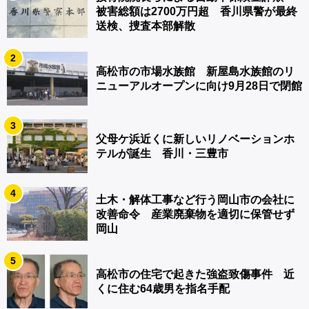
被害総額は2700万円超 香川県警が最終
送検、捜査本部解散
2
高松市の市場水族館 新屋島水族館のリ
ニューアルオープンに向け9月28日で閉館
3
父母ケ浜近くに新しいリノベーションホ
テルが誕生 香川・三豊市
4
土木・解体工事など行う岡山市の会社に
改善命令 産業廃棄物を適切に保管せず
岡山
5
高松市の住宅で起きた強盗致傷事件 近
くに住む64歳男を指名手配