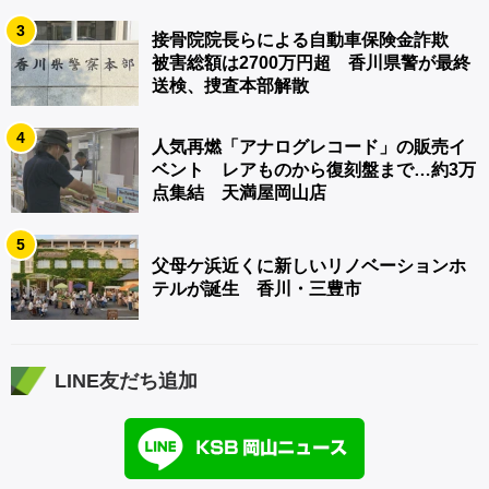
3
接骨院院長らによる自動車保険金詐欺
被害総額は2700万円超 香川県警が最終
送検、捜査本部解散
4
人気再燃「アナログレコード」の販売イ
ベント レアものから復刻盤まで…約3万
点集結 天満屋岡山店
5
父母ケ浜近くに新しいリノベーションホ
テルが誕生 香川・三豊市
LINE友だち追加