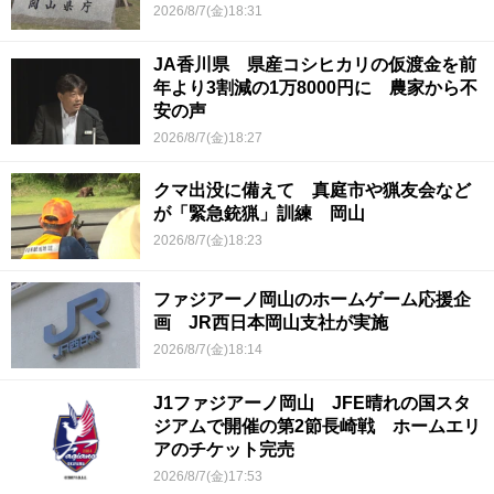
2026/8/7(金)18:31
JA香川県 県産コシヒカリの仮渡金を前
年より3割減の1万8000円に 農家から不
安の声
2026/8/7(金)18:27
クマ出没に備えて 真庭市や猟友会など
が「緊急銃猟」訓練 岡山
2026/8/7(金)18:23
ファジアーノ岡山のホームゲーム応援企
画 JR西日本岡山支社が実施
2026/8/7(金)18:14
J1ファジアーノ岡山 JFE晴れの国スタ
ジアムで開催の第2節長崎戦 ホームエリ
アのチケット完売
2026/8/7(金)17:53