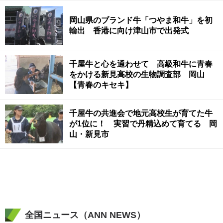
岡山県のブランド牛「つやま和牛」を初
輸出 香港に向け津山市で出発式
千屋牛と心を通わせて 高級和牛に青春
をかける新見高校の生物調査部 岡山
【青春のキセキ】
千屋牛の共進会で地元高校生が育てた牛
が1位に！ 実習で丹精込めて育てる 岡
山・新見市
全国ニュース（ANN NEWS）