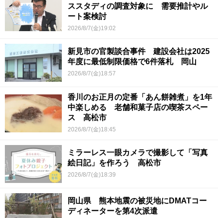
ススタディの調査対象に 需要推計やル
ート案検討
2026/8/7(金)19:02
新見市の官製談合事件 建設会社は2025
年度に最低制限価格で6件落札 岡山
2026/8/7(金)18:57
香川のお正月の定番「あん餅雑煮」を1年
中楽しめる 老舗和菓子店の喫茶スペー
ス 高松市
2026/8/7(金)18:45
ミラーレス一眼カメラで撮影して「写真
絵日記」を作ろう 高松市
2026/8/7(金)18:39
岡山県 熊本地震の被災地にDMATコー
ディネーターを第4次派遣