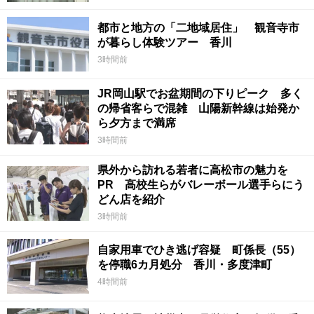
都市と地方の「二地域居住」 観音寺市
が暮らし体験ツアー 香川
3時間前
JR岡山駅でお盆期間の下りピーク 多く
の帰省客らで混雑 山陽新幹線は始発か
ら夕方まで満席
3時間前
県外から訪れる若者に高松市の魅力を
PR 高校生らがバレーボール選手らにう
どん店を紹介
3時間前
自家用車でひき逃げ容疑 町係長（55）
を停職6カ月処分 香川・多度津町
4時間前