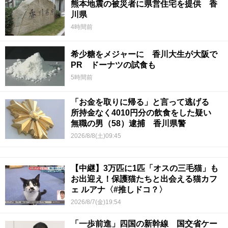
熊本地震の被災者に県営住宅を提供 香
川県
4時間前
希少糖をメジャーに 香川大生が大阪で
PR ドーナツの試食も
5時間前
「お金を取りに帰る」と言って逃げる
所持金なく4010円分の飲食をした疑い
無職の男（58）逮捕 香川県警
2026/8/8(土)09:45
【中継】3万匹に1匹「オスの三毛猫」も
お出迎え！保護猫たちと出会える猫カフ
ェ ルアナ〈#推しドコ？〉
2026/8/7(金)19:54
「一歩前進」四国の新幹線 国交省ケー