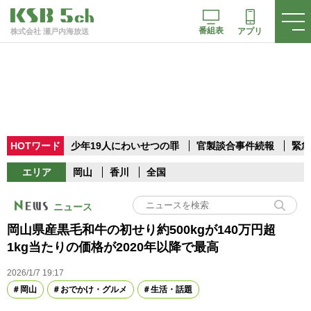
番組表
アプリ
株式会社 瀬戸内海放送
HOTワード
少年19人にわいせつの罪
官製談合事件続報
緊急
エリア
岡山
香川
全国
ニュース
岡山県産黒毛和牛の初せり約500kgが140万円超
1kg当たりの価格が2020年以降で最高
2026/1/7 19:17
岡山
おでかけ・グルメ
生活・話題