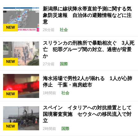
新潟県に線状降水帯直前予測に関する気
象防災速報 自治体の避難情報などに注
意
NEW
社会
26分前
スリランカの刑務所で暴動相次ぐ 3人死
亡 犯罪グループ間の対立、過密が背景
か
NEW
国際
27分前
海水浴場で男性2人が溺れる 1人が心肺
停止 千葉・南房総市
社会
1時間前
NEW
スペイン イタリアへの対抗措置として
国境審査実施 セウタへの移民流入で対
立
NEW
国際
2時間前