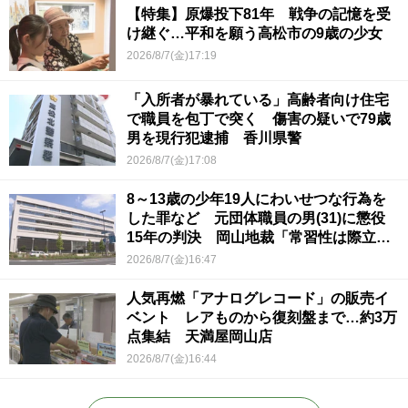
【特集】原爆投下81年 戦争の記憶を受
け継ぐ…平和を願う高松市の9歳の少女
2026/8/7(金)17:19
「入所者が暴れている」高齢者向け住宅
で職員を包丁で突く 傷害の疑いで79歳
男を現行犯逮捕 香川県警
2026/8/7(金)17:08
8～13歳の少年19人にわいせつな行為を
した罪など 元団体職員の男(31)に懲役
15年の判決 岡山地裁「常習性は際立っ
ていて被害結果も非常に重い」
2026/8/7(金)16:47
人気再燃「アナログレコード」の販売イ
ベント レアものから復刻盤まで…約3万
点集結 天満屋岡山店
2026/8/7(金)16:44