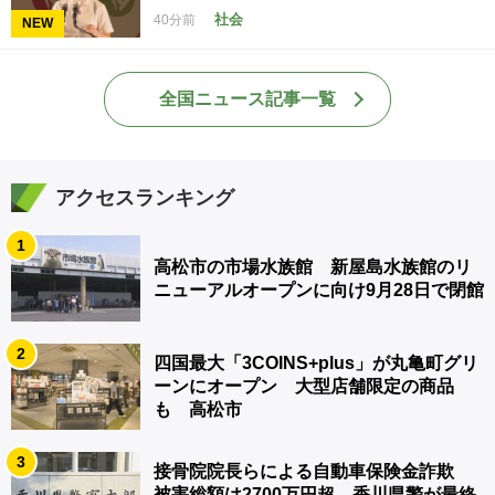
社会
40分前
NEW
全国ニュース記事一覧
アクセスランキング
1
高松市の市場水族館 新屋島水族館のリ
ニューアルオープンに向け9月28日で閉館
2
四国最大「3COINS+plus」が丸亀町グリ
ーンにオープン 大型店舗限定の商品
も 高松市
3
接骨院院長らによる自動車保険金詐欺
被害総額は2700万円超 香川県警が最終