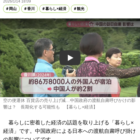
2026/1/14 18:09
岡山
香川
暮らし×経済
観光
Play
空の便運休 百貨店の売り上げ減…中国政府の渡航自粛呼びかけの影
響は？ 長期化する可能性も 【暮らし×経済】
暮らしに密着した経済の話題を取り上げる「暮らし×
経済」です。中国政府による日本への渡航自粛呼び掛け
の影響についてです。