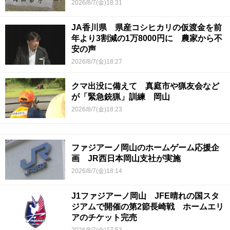
2026/8/7(金)18:31
JA香川県 県産コシヒカリの仮渡金を前
年より3割減の1万8000円に 農家から不
安の声
2026/8/7(金)18:27
クマ出没に備えて 真庭市や猟友会など
が「緊急銃猟」訓練 岡山
2026/8/7(金)18:23
ファジアーノ岡山のホームゲーム応援企
画 JR西日本岡山支社が実施
2026/8/7(金)18:14
J1ファジアーノ岡山 JFE晴れの国スタ
ジアムで開催の第2節長崎戦 ホームエリ
アのチケット完売
2026/8/7(金)17:53