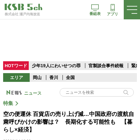
番組表
アプリ
株式会社 瀬戸内海放送
HOTワード
少年19人にわいせつの罪
官製談合事件続報
緊急
エリア
岡山
香川
全国
ニュース
特集
空の便運休 百貨店の売り上げ減…中国政府の渡航自
粛呼びかけの影響は？ 長期化する可能性も 【暮
らし×経済】