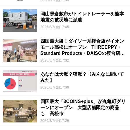
岡山県倉敷市がトイレトレーラーを熊本
地震の被災地に派遣
2026/8/7(金)17:45
四国最大級！ダイソー系複合店がイオン
モール高松にオープン THREEPPY・
Standard Products・DAISOの複合店は
香川県初
2026/8/7(金)17:32
あなたは犬派？猫派？【みんなに聞いて
みた】
2026/8/7(金)17:30
四国最大「3COINS+plus」が丸亀町グリ
ーンにオープン 大型店舗限定の商品
も 高松市
2026/8/7(金)17:29