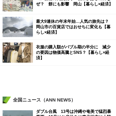
ぜ？ 餅にも影響 岡山【暮らし×経済】
最大9連休の年末年始…人気の旅先は？
岡山市の百貨店ではおせちに変化も【暮
らし×経済】
衣服の購入額がバブル期の半分に 減少
の要因は物価高騰とSNS？【暮らし×経
済】
全国ニュース（ANN NEWS）
ダブル台風 13号は沖縄や奄美で猛烈暴