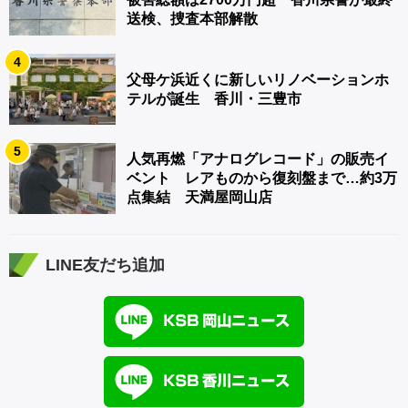
送検、捜査本部解散
4
父母ケ浜近くに新しいリノベーションホ
テルが誕生 香川・三豊市
5
人気再燃「アナログレコード」の販売イ
ベント レアものから復刻盤まで…約3万
点集結 天満屋岡山店
LINE友だち追加