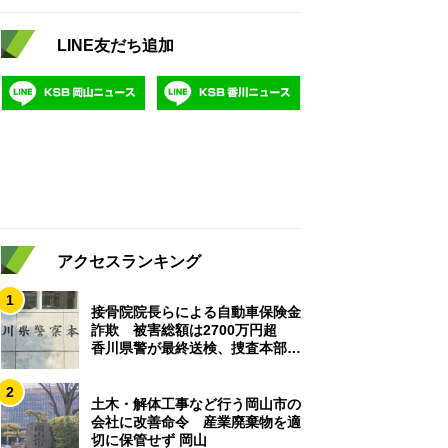
LINE友だち追加
アクセスランキング
1
接骨院院長らによる自動車保険金
詐欺 被害総額は2700万円超
香川県警が最終送検、捜査本部解
散
2
土木・解体工事など行う岡山市の
会社に改善命令 産業廃棄物を適
切に保管せず 岡山