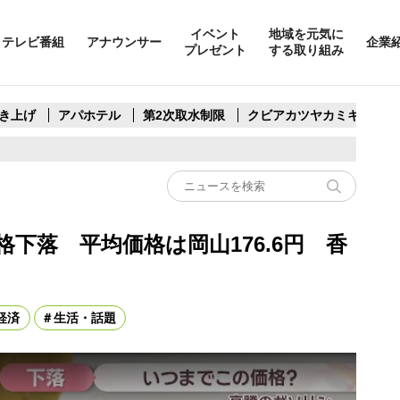
イベント
地域を元気に
テレビ番組
アナウンサー
企業
プレゼント
する取り組み
き上げ
アパホテル
第2次取水制限
クビアカツヤカミキリ
下落 平均価格は岡山176.6円 香
経済
生活・話題