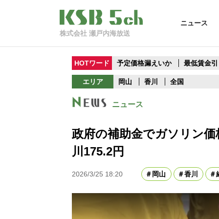
ニュース
株式会社 瀬戸内海放送
HOTワード
予定価格漏えいか
最低賃金引
エリア
岡山
香川
全国
ニュース
政府の補助金でガソリン価格
川175.2円
2026/3/25 18:20
岡山
香川