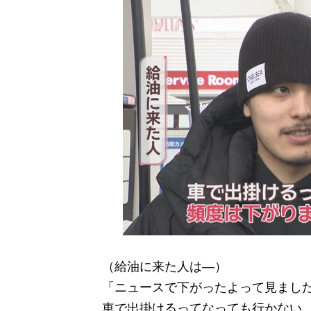
（給油に来た人は―）
「ニュースで下がったよって見まし
車で出掛けるってなっても行かない