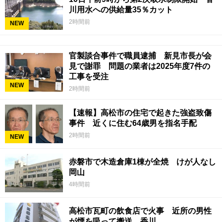
川用水への供給量35％カット
2時間前
NEW
官製談合事件で職員逮捕 新見市長が会
見で謝罪 問題の業者は2025年度7件の
工事を受注
NEW
2時間前
【速報】高松市の住宅で起きた強盗致傷
事件 近くに住む64歳男を指名手配
2時間前
NEW
赤磐市で木造倉庫1棟が全焼 けが人なし
岡山
4時間前
高松市瓦町の飲食店で火事 近所の男性
が煙を吸って搬送 香川