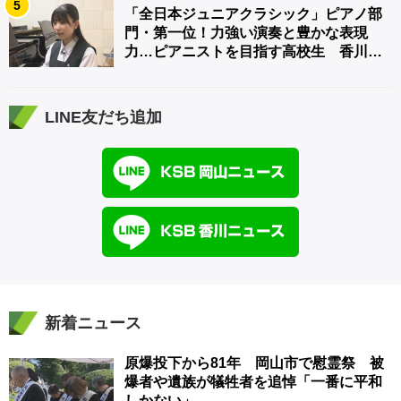
5
「全日本ジュニアクラシック」ピアノ部
門・第一位！力強い演奏と豊かな表現
力…ピアニストを目指す高校生 香川
【青春のキセキ】
LINE友だち追加
新着ニュース
原爆投下から81年 岡山市で慰霊祭 被
爆者や遺族が犠牲者を追悼「一番に平和
しかない」