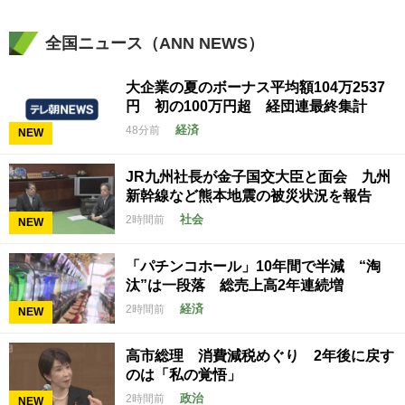
全国ニュース（ANN NEWS）
大企業の夏のボーナス平均額104万2537
円 初の100万円超 経団連最終集計
経済
48分前
NEW
JR九州社長が金子国交大臣と面会 九州
新幹線など熊本地震の被災状況を報告
社会
2時間前
NEW
「パチンコホール」10年間で半減 “淘
汰”は一段落 総売上高2年連続増
経済
2時間前
NEW
高市総理 消費減税めぐり 2年後に戻す
のは「私の覚悟」
政治
2時間前
NEW