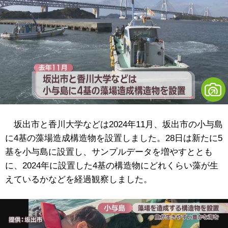
坂出市と香川大学などは
2024年11月
、坂出市の小与島
に4基の藻場造成構造物を設置しました。28日は新たに5
基を小与島に設置し、サンプルデータを増やすととも
に、2024年に設置した4基の構造物にどれくらい藻が生
えているかなどを経過観察しました。