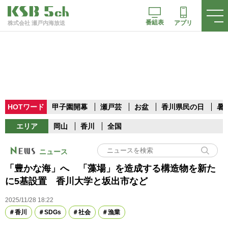
番組表
アプリ
株式会社 瀬戸内海放送
HOTワード
甲子園開幕
瀬戸芸
お盆
香川県民の日
暑
エリア
岡山
香川
全国
ニュース
「豊かな海」へ 「藻場」を造成する構造物を新た
に5基設置 香川大学と坂出市など
2025/11/28 18:22
香川
SDGs
社会
漁業