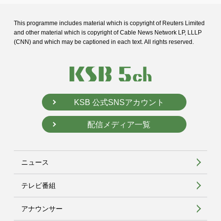
This programme includes material which is copyright of Reuters Limited
and
other material which is copyright of Cable News Network LP, LLLP
(CNN) and
which may be captioned in each text. All rights reserved.
KSB 公式SNSアカウント
配信メディア一覧
ニュース
テレビ番組
アナウンサー