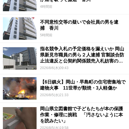
4時間前
不同意性交等の疑いで会社員の男を逮
捕 香川
5時間前
指名競争入札の予定価格を漏えいか 岡山
県新見市職員の男ら２人逮捕 官製談合防
止法違反と公契約関係競売入札妨害の疑
い
2026/8/6(木)09:43
【6日鎮火】岡山・早島町の住宅密集地で
建物火事 11世帯が類焼・3人軽傷か
2026/8/5(水)21:33
岡山県立図書館で子どもたちが本の保護
作業・修理に挑戦 「汚さないように本
を読みたい」
2026/8/5(水)19:58