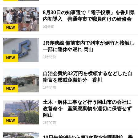
8月30日の知事選で「電子投票」を香川県
内初導入 善通寺市で職員向けの研修会
53分前
NEW
JR赤穂線 備前市内で列車が倒竹と接触し
一部に運休や遅れ 岡山
1時間前
NEW
自治会費約32万円を横領するなどした自
衛官を懲戒免職処分 香川
1時間前
NEW
土木・解体工事など行う岡山市の会社に
改善命令 産業廃棄物を適切に保管せず
岡山
NEW
1時間前
10日午前9時から第2次取水制限開始 香