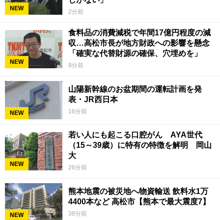
NEW
2分前
食料品の消費減税で年間17億円程度の減
収…高松市長が地方財政への影響を懸念
「確実な代替財源の確保、穴埋めを」
NEW
9分前
山陽新幹線のお盆期間の運転計画を発
表・JR西日本
16分前
NEW
若い人にも起こる口腔がん AYA世代
（15～39歳）に特有の特徴を解明 岡山
大
NEW
26分前
熊本地震の被災地へ物資輸送 飲料水1万
4400本など 高松市【熊本で最大震度7】
38分前
NEW