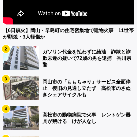
【6日鎮火】岡山・早島町の住宅密集地で建物火事 11世帯
が類焼・3人軽傷か
2
ガソリン代金を払わずに給油 詐欺と詐
欺未遂の疑いで72歳の男を逮捕 香川県
警
3
岡山市の「ももちゃり」サービス全面停
止 復旧の見通し立たず 高松市のさぬ
きシェアサイクルも
4
高松市の動物病院で火事 レントゲン器
具が焼ける けが人なし