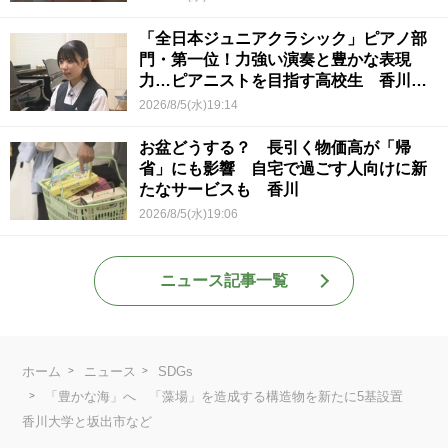
「全日本ジュニアクラシック」ピアノ部
門・第一位！力強い演奏と豊かな表現
力…ピアニストを目指す高校生 香川
【青春のキセキ】
2026/8/5(水)19:14
お盆どうする？ 長引く物価高が「帰
省」にも影響 自宅で過ごす人向けに新
たなサービスも 香川
2026/8/5(水)19:06
ニュース記事一覧
ホーム
ニュース
SDGs
「豊かな海」へ 「藻場」を造成する構造物を新たに5基設置
香川大学と坂出市など