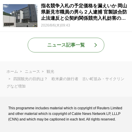
指名競争入札の予定価格を漏えいか 岡山
県新見市職員の男ら２人逮捕 官製談合防
止法違反と公契約関係競売入札妨害の疑
い
2026/8/6(木)09:43
ニュース記事一覧
ホーム
ニュース
観光
四国観光の目的は？ 欧米豪の旅行者 古い町並み・サイクリン
グなど増加
This programme includes material which is copyright of Reuters Limited
and
other material which is copyright of Cable News Network LP, LLLP
(CNN) and
which may be captioned in each text. All rights reserved.