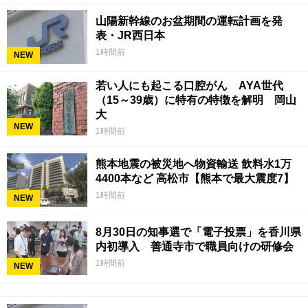
山陽新幹線のお盆期間の運転計画を発
表・JR西日本
1時間前
NEW
若い人にも起こる口腔がん AYA世代
（15～39歳）に特有の特徴を解明 岡山
大
NEW
1時間前
熊本地震の被災地へ物資輸送 飲料水1万
4400本など 高松市【熊本で最大震度7】
1時間前
NEW
8月30日の知事選で「電子投票」を香川県
内初導入 善通寺市で職員向けの研修会
1時間前
NEW