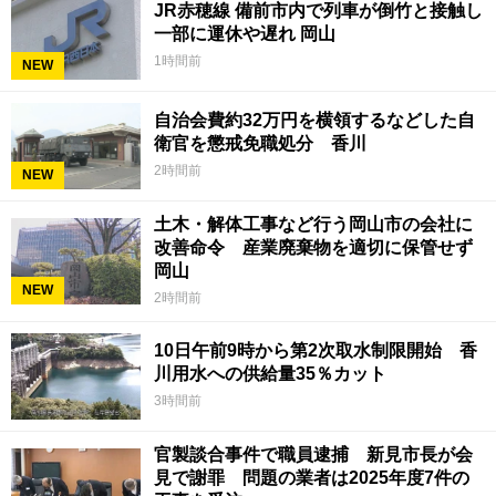
JR赤穂線 備前市内で列車が倒竹と接触し
一部に運休や遅れ 岡山
1時間前
NEW
自治会費約32万円を横領するなどした自
衛官を懲戒免職処分 香川
2時間前
NEW
土木・解体工事など行う岡山市の会社に
改善命令 産業廃棄物を適切に保管せず
岡山
NEW
2時間前
10日午前9時から第2次取水制限開始 香
川用水への供給量35％カット
3時間前
官製談合事件で職員逮捕 新見市長が会
見で謝罪 問題の業者は2025年度7件の