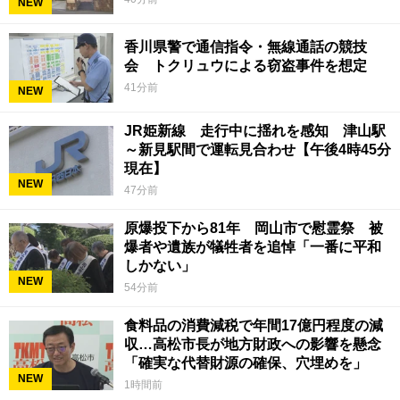
NEW
香川県警で通信指令・無線通話の競技
会 トクリュウによる窃盗事件を想定
41分前
NEW
JR姫新線 走行中に揺れを感知 津山駅
～新見駅間で運転見合わせ【午後4時45分
現在】
NEW
47分前
原爆投下から81年 岡山市で慰霊祭 被
爆者や遺族が犠牲者を追悼「一番に平和
しかない」
NEW
54分前
食料品の消費減税で年間17億円程度の減
収…高松市長が地方財政への影響を懸念
「確実な代替財源の確保、穴埋めを」
NEW
1時間前