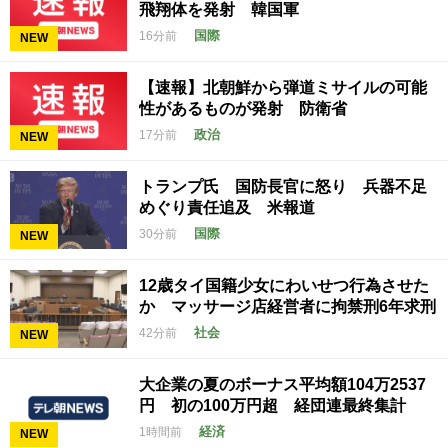
飛翔体を発射 韓国軍
国際
16分前
NEW
【速報】北朝鮮から弾道ミサイルの可能
性があるものが発射 防衛省
政治
17分前
NEW
トランプ氏 国防長官に怒り 兵器不足
めぐり責任追及 米報道
国際
30分前
NEW
12歳タイ国籍少女にわいせつ行為させた
か マッサージ店経営者に拘禁刑6年求刑
社会
42分前
NEW
大企業の夏のボーナス平均額104万2537
円 初の100万円超 経団連最終集計
経済
1時間前
NEW