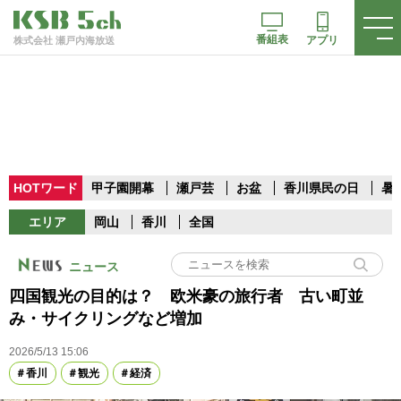
番組表
アプリ
株式会社 瀬戸内海放送
HOTワード
甲子園開幕
瀬戸芸
お盆
香川県民の日
暑
エリア
岡山
香川
全国
ニュース
四国観光の目的は？ 欧米豪の旅行者 古い町並
み・サイクリングなど増加
2026/5/13 15:06
香川
観光
経済