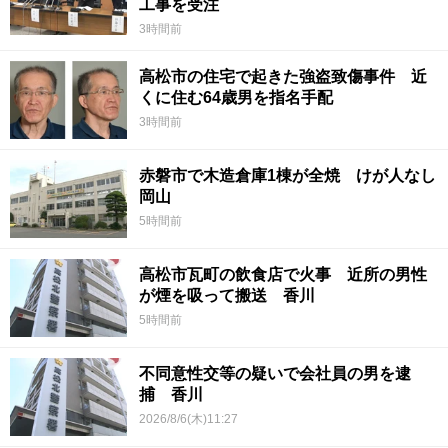
工事を受注
3時間前
高松市の住宅で起きた強盗致傷事件 近
くに住む64歳男を指名手配
3時間前
赤磐市で木造倉庫1棟が全焼 けが人なし
岡山
5時間前
高松市瓦町の飲食店で火事 近所の男性
が煙を吸って搬送 香川
5時間前
不同意性交等の疑いで会社員の男を逮
捕 香川
2026/8/6(木)11:27