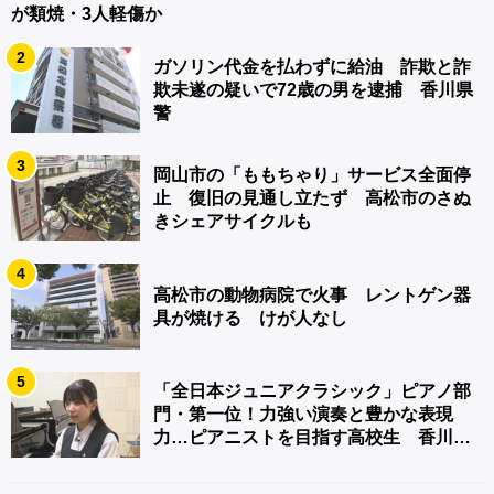
が類焼・3人軽傷か
2
ガソリン代金を払わずに給油 詐欺と詐
欺未遂の疑いで72歳の男を逮捕 香川県
警
3
岡山市の「ももちゃり」サービス全面停
止 復旧の見通し立たず 高松市のさぬ
きシェアサイクルも
4
高松市の動物病院で火事 レントゲン器
具が焼ける けが人なし
5
「全日本ジュニアクラシック」ピアノ部
門・第一位！力強い演奏と豊かな表現
力…ピアニストを目指す高校生 香川
【青春のキセキ】