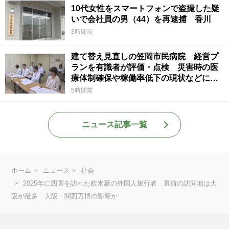
10代女性をスマートフォンで盗撮した疑
いで会社員の男（44）を再逮捕 香川
3時間前
建て替え見直しの笠岡市民病院 経営プ
ランを有識者が評価・点検 災害時の医
療体制確保や稼働率低下の現状などに意
見 岡山
5時間前
ニュース記事一覧
ホーム
ニュース
社会
2025年に四国を訪れた欧米豪の外国人旅行者 直前の訪問地は大
阪が最多 大阪・関西万博の影響か