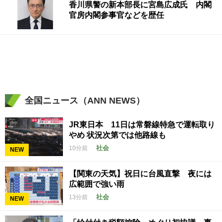
香川県警の新本部長に宮島広成氏 内閣
官房内閣参事官などを歴任
全国ニュース（ANN NEWS）
JR東日本 11日は常磐線特急で運転取り
やめ 状況次第では他路線も
社会
10分前
NEW
【関東の天気】祝日に台風直撃 夜には
広範囲で強い雨
社会
13分前
NEW