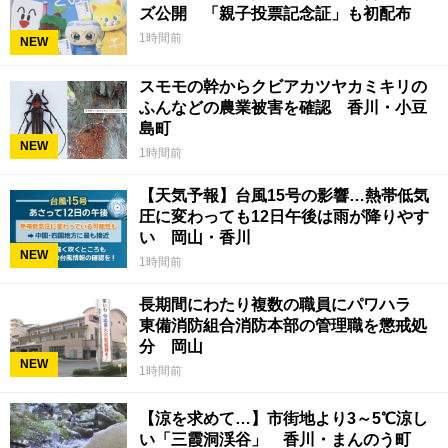
ズ公開 「親子投票記念証」も初配布
1時間前
NEW
スモモの幹からクビアカツヤカミキリの
ふんなどの農業被害を確認 香川・小豆
島町
NEW
1時間前
【天気予報】台風15号の影響…熱帯低気
圧に変わっても12日午後は雨が降りやす
い 岡山・香川
NEW
1時間前
長期間にわたり複数の職員にパワハラ
東備消防組合消防本部の管理職を懲戒処
分 岡山
NEW
1時間前
【涼を求めて…】市街地より3～5℃涼し
い「三霞洞渓谷」 香川・まんのう町