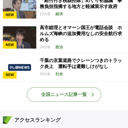
「給付付き税額控除」めぐり初協議 事
務負担指摘する地方と軽減策示す政府
経済
23分前
NEW
高市総理とオマーン国王が電話会談 ホ
ルムズ海峡の追加費用なしの安全航行求
める
NEW
政治
24分前
千葉の京葉道路でクレーンつきのトラッ
ク炎上 運転手は避難しけがなし
社会
26分前
NEW
全国ニュース記事一覧
アクセスランキング