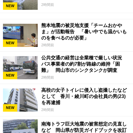
2時間前
NEW
熊本地震の被災地支援「チームおかや
ま」が活動報告 「暑い中でも温かいも
のを食べるのが必要」
NEW
2時間前
公共交通の経営は全業種で厳しい状況
バス事業者の約7割が路線の維持「困
難」 岡山市のシンクタンクが調査
NEW
2時間前
高校の女子トイレに侵入し盗撮したなど
として 香川・綾川町の会社員の男(23)
を再逮捕
NEW
2時間前
南海トラフ巨大地震の被害想定の見直し
など 岡山県が防災ガイドブックを改訂