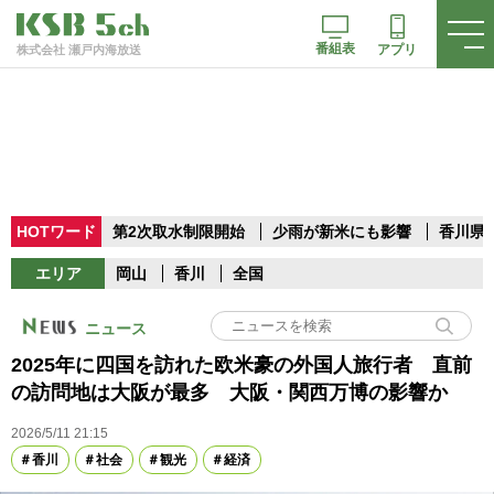
番組表
アプリ
株式会社 瀬戸内海放送
HOTワード
第2次取水制限開始
少雨が新米にも影響
香川県
エリア
岡山
香川
全国
ニュース
2025年に四国を訪れた欧米豪の外国人旅行者 直前
の訪問地は大阪が最多 大阪・関西万博の影響か
2026/5/11 21:15
香川
社会
観光
経済