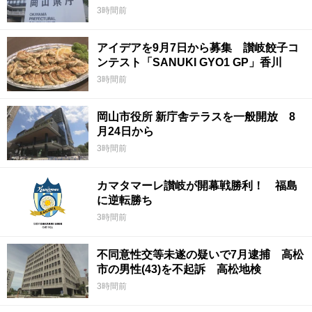
3時間前
アイデアを9月7日から募集 讃岐餃子コ
ンテスト「SANUKI GYO1 GP」香川
3時間前
岡山市役所 新庁舎テラスを一般開放 8
月24日から
3時間前
カマタマーレ讃岐が開幕戦勝利！ 福島
に逆転勝ち
3時間前
不同意性交等未遂の疑いで7月逮捕 高松
市の男性(43)を不起訴 高松地検
3時間前