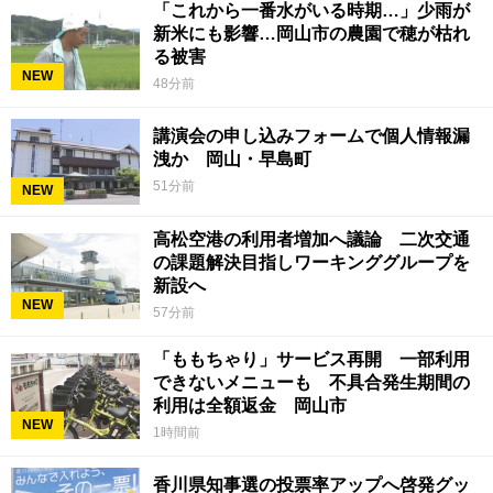
「これから一番水がいる時期…」少雨が
新米にも影響…岡山市の農園で穂が枯れ
る被害
NEW
48分前
講演会の申し込みフォームで個人情報漏
洩か 岡山・早島町
51分前
NEW
高松空港の利用者増加へ議論 二次交通
の課題解決目指しワーキンググループを
新設へ
NEW
57分前
「ももちゃり」サービス再開 一部利用
できないメニューも 不具合発生期間の
利用は全額返金 岡山市
NEW
1時間前
香川県知事選の投票率アップへ啓発グッ