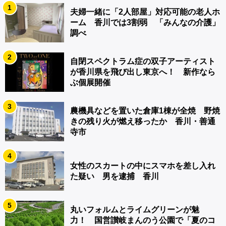
1
夫婦一緒に「2人部屋」対応可能の老人ホ
ーム 香川では3割弱 「みんなの介護」
調べ
2
自閉スペクトラム症の双子アーティスト
が香川県を飛び出し東京へ！ 新作なら
ぶ個展開催
3
農機具などを置いた倉庫1棟が全焼 野焼
きの残り火が燃え移ったか 香川・善通
寺市
4
女性のスカートの中にスマホを差し入れ
た疑い 男を逮捕 香川
5
丸いフォルムとライムグリーンが魅
力！ 国営讃岐まんのう公園で「夏のコ