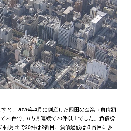
と、2026年4月に倒産した四国の企業（負債額
して20件で、6カ月連続で20件以上でした。負債総
0年の同月比で20件は2番目、負債総額は８番目に多