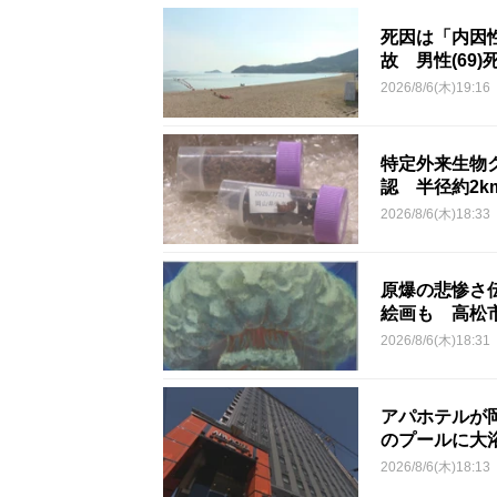
死因は「内因
故 男性(69)
2026/8/6(木)19:16
特定外来生物
認 半径約2
2026/8/6(木)18:33
原爆の悲惨さ
絵画も 高松
2026/8/6(木)18:31
アパホテルが
のプールに大
2026/8/6(木)18:13