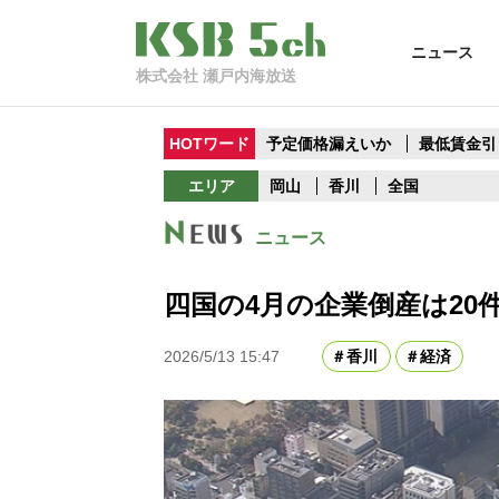
ニュース
株式会社 瀬戸内海放送
HOTワード
予定価格漏えいか
最低賃金引
エリア
岡山
香川
全国
ニュース
四国の4月の企業倒産は20
2026/5/13 15:47
香川
経済