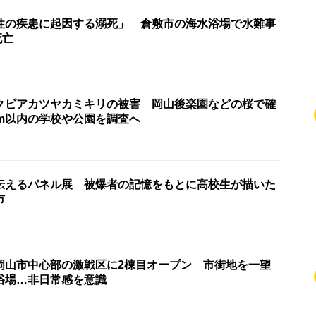
性の疾患に起因する溺死」 倉敷市の海水浴場で水難事
死亡
クビアカツヤカミキリの被害 岡山後楽園などの桜で確
km以内の学校や公園を調査へ
伝えるパネル展 被爆者の記憶をもとに高校生が描いた
市
岡山市中心部の激戦区に2棟目オープン 市街地を一望
浴場…非日常感を意識