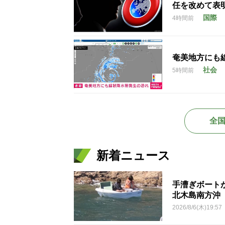
任を改めて表
国際
4時間前
奄美地方にも
社会
5時間前
全
新着ニュース
手漕ぎボート
北木島南方沖
2026/8/6(木)19:57