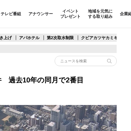
イベント
地域を元気に
テレビ番組
アナウンサー
企業
プレゼント
する取り組み
き上げ
アパホテル
第2次取水制限
クビアカツヤカミキリ
件 過去10年の同月で2番目