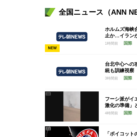
全国ニュース（ANN N
ホルムズ海峡
止か…イラン
国際
1時間前
NEW
台北中心への
統も訓練視察
国際
3時間前
フーシ派がイ
激化の準備」
国際
4時間前
「ボイコット