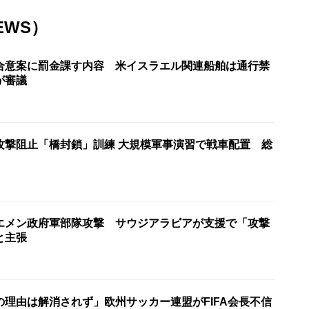
EWS）
合意案に罰金課す内容 米イスラエル関連船舶は通行禁
が審議
攻撃阻止「橋封鎖」訓練 大規模軍事演習で戦車配置 総
エメン政府軍部隊攻撃 サウジアラビアが支援で「攻撃
と主張
の理由は解消されず」欧州サッカー連盟がFIFA会長不信