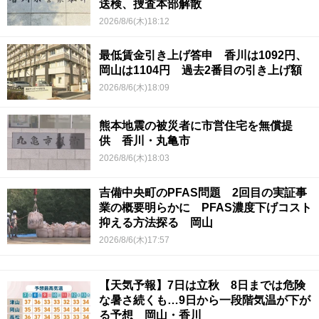
送検、捜査本部解散
2026/8/6(木)18:12
最低賃金引き上げ答申 香川は1092円、
岡山は1104円 過去2番目の引き上げ額
2026/8/6(木)18:09
熊本地震の被災者に市営住宅を無償提
供 香川・丸亀市
2026/8/6(木)18:03
吉備中央町のPFAS問題 2回目の実証事
業の概要明らかに PFAS濃度下げコスト
抑える方法探る 岡山
2026/8/6(木)17:57
【天気予報】7日は立秋 8日までは危険
な暑さ続くも…9日から一段階気温が下が
る予想 岡山・香川