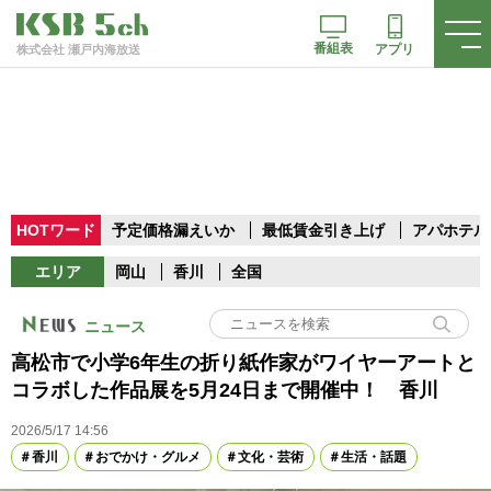
番組表
アプリ
株式会社 瀬戸内海放送
HOTワード
予定価格漏えいか
最低賃金引き上げ
アパホテル
エリア
岡山
香川
全国
ニュース
高松市で小学6年生の折り紙作家がワイヤーアートと
コラボした作品展を5月24日まで開催中！ 香川
2026/5/17 14:56
香川
おでかけ・グルメ
文化・芸術
生活・話題