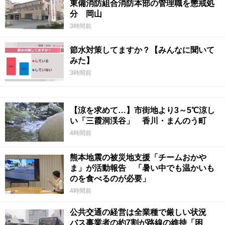
東備消防組合消防本部の管理職を懲戒処
分 岡山
3時間前
節水対策してますか？【みんなに聞いて
みた】
3時間前
【涼を求めて…】市街地より3～5℃涼し
い「三霞洞渓谷」 香川・まんのう町
4時間前
熊本地震の被災地支援「チームおかや
ま」が活動報告 「暑い中でも温かいも
のを食べるのが必要」
4時間前
公共交通の経営は全業種で厳しい状況
バス事業者の約7割が路線の維持「困