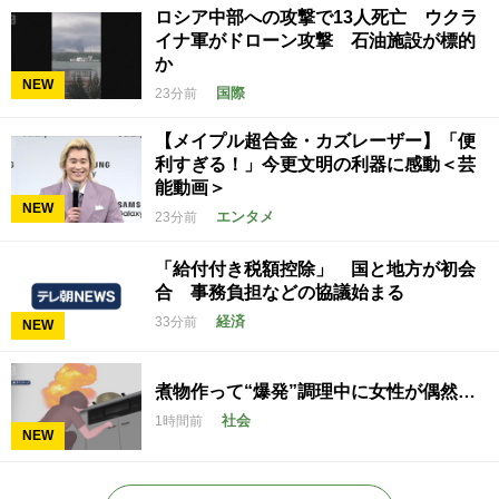
ロシア中部への攻撃で13人死亡 ウクラ
イナ軍がドローン攻撃 石油施設が標的
か
NEW
国際
23分前
【メイプル超合金・カズレーザー】「便
利すぎる！」今更文明の利器に感動＜芸
能動画＞
NEW
エンタメ
23分前
「給付付き税額控除」 国と地方が初会
合 事務負担などの協議始まる
経済
33分前
NEW
煮物作って“爆発”調理中に女性が偶然…
社会
1時間前
NEW