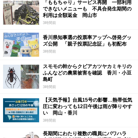
「ももちゃり」サービス再開 一部利用
できないメニューも 不具合発生期間の
利用は全額返金 岡山市
3時間前
香川県知事選の投票率アップへ啓発グッ
ズ公開 「親子投票記念証」も初配布
3時間前
スモモの幹からクビアカツヤカミキリの
ふんなどの農業被害を確認 香川・小豆
島町
3時間前
【天気予報】台風15号の影響…熱帯低気
圧に変わっても12日午後は雨が降りやす
い 岡山・香川
3時間前
長期間にわたり複数の職員にパワハラ