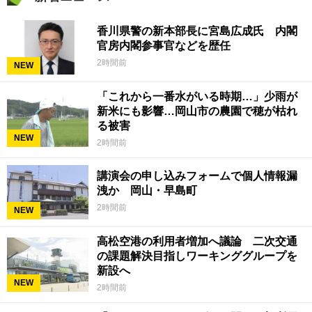
香川県警の新本部長に宮島広成氏 内閣
官房内閣参事官などを歴任
2時間前
NEW
「これから一番水がいる時期…」少雨が
新米にも影響…岡山市の農園で穂が枯れ
る被害
NEW
2時間前
講演会の申し込みフォームで個人情報漏
洩か 岡山・早島町
2時間前
NEW
高松空港の利用者増加へ議論 二次交通
の課題解決目指しワーキンググループを
新設へ
NEW
2時間前