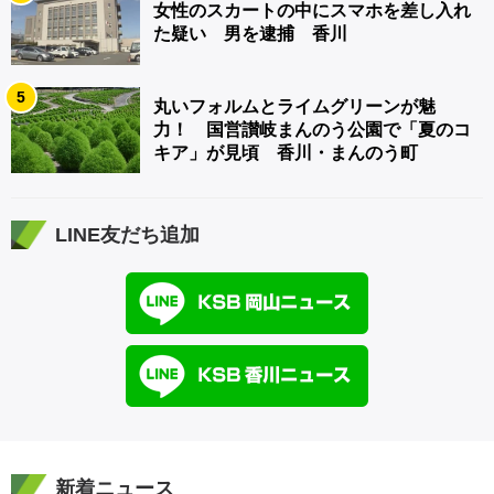
女性のスカートの中にスマホを差し入れ
た疑い 男を逮捕 香川
5
丸いフォルムとライムグリーンが魅
力！ 国営讃岐まんのう公園で「夏のコ
キア」が見頃 香川・まんのう町
LINE友だち追加
新着ニュース