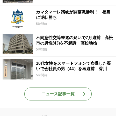
カマタマーレ讃岐が開幕戦勝利！ 福島
に逆転勝ち
5時間前
不同意性交等未遂の疑いで7月逮捕 高松
市の男性(43)を不起訴 高松地検
5時間前
10代女性をスマートフォンで盗撮した疑
いで会社員の男（44）を再逮捕 香川
5時間前
ニュース記事一覧