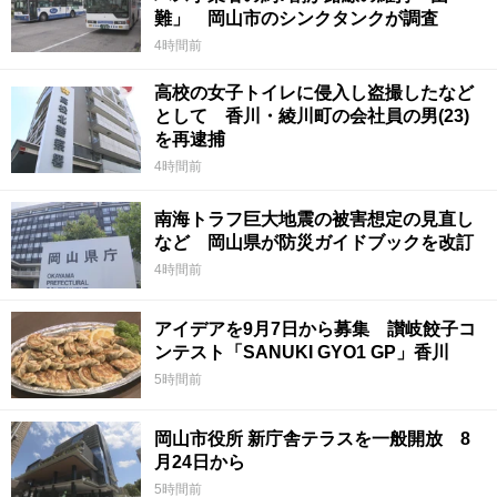
難」 岡山市のシンクタンクが調査
4時間前
高校の女子トイレに侵入し盗撮したなど
として 香川・綾川町の会社員の男(23)
を再逮捕
4時間前
南海トラフ巨大地震の被害想定の見直し
など 岡山県が防災ガイドブックを改訂
4時間前
アイデアを9月7日から募集 讃岐餃子コ
ンテスト「SANUKI GYO1 GP」香川
5時間前
岡山市役所 新庁舎テラスを一般開放 8
月24日から
5時間前