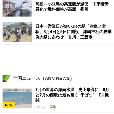
高松～小豆島の高速艇が減便 中東情勢
悪化で燃料価格が高騰 香川
日本一営業日が短いJRの駅「津島ノ宮
駅」8月4日と5日に開設 津嶋神社の夏季
例大祭にあわせ 香川・三豊市
全国ニュース（ANN NEWS）
7月の世界の海面水温 史上最高に 6月
と7月の西欧は最も暑く“干ばつ” EU機
関
NEW
国際
13分前