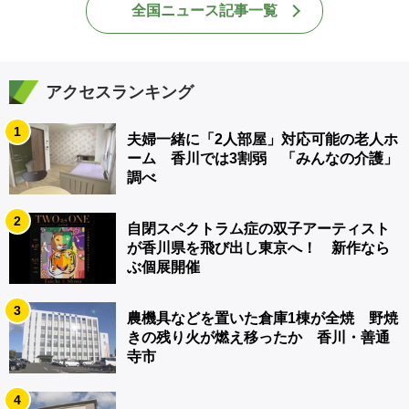
全国ニュース記事一覧
アクセスランキング
1
夫婦一緒に「2人部屋」対応可能の老人ホ
ーム 香川では3割弱 「みんなの介護」
調べ
2
自閉スペクトラム症の双子アーティスト
が香川県を飛び出し東京へ！ 新作なら
ぶ個展開催
3
農機具などを置いた倉庫1棟が全焼 野焼
きの残り火が燃え移ったか 香川・善通
寺市
4