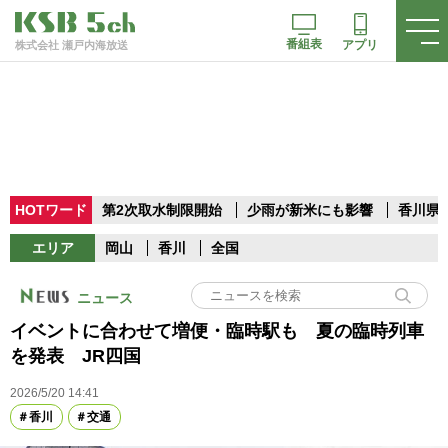
番組表
アプリ
株式会社 瀬戸内海放送
HOTワード
第2次取水制限開始
少雨が新米にも影響
香川県
エリア
岡山
香川
全国
ニュース
イベントに合わせて増便・臨時駅も 夏の臨時列車
を発表 JR四国
2026/5/20 14:41
香川
交通