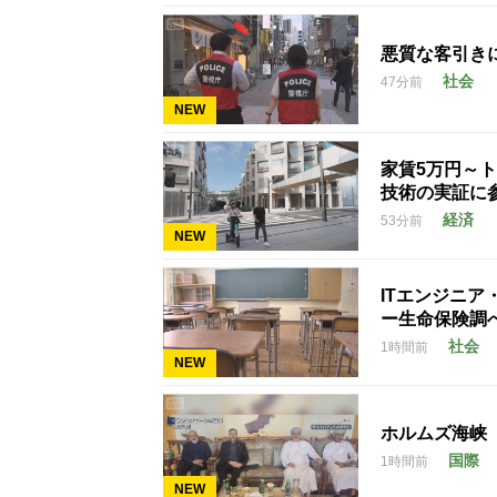
悪質な客引き
社会
47分前
NEW
家賃5万円～
技術の実証に
経済
53分前
NEW
ITエンジニ
ー生命保険調
社会
1時間前
NEW
ホルムズ海峡
国際
1時間前
NEW