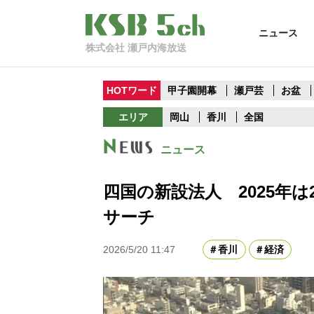
ニュース
株式会社 瀬戸内海放送
HOTワード
甲子園開幕
瀬戸芸
お盆
エリア
岡山
香川
全国
ニュース
四国の新設法人 2025年は
サーチ
2026/5/20 11:47
香川
経済