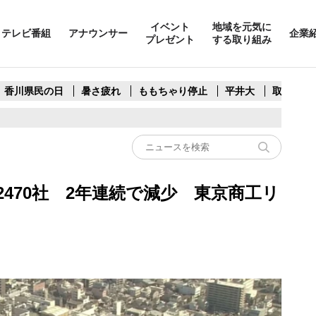
イベント
地域を元気に
テレビ番組
アナウンサー
企業
プレゼント
する取り組み
香川県民の日
暑さ疲れ
ももちゃり停止
平井大
取水制限
2470社 2年連続で減少 東京商工リ