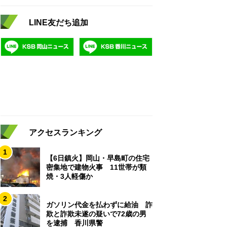
LINE友だち追加
アクセスランキング
1
【6日鎮火】岡山・早島町の住宅
密集地で建物火事 11世帯が類
焼・3人軽傷か
2
ガソリン代金を払わずに給油 詐
欺と詐欺未遂の疑いで72歳の男
を逮捕 香川県警