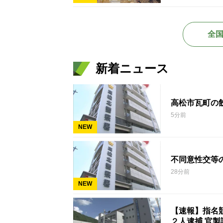
全
新着ニュース
高松市瓦町の
5分前
NEW
不同意性交等
28分前
NEW
【速報】指名
２人逮捕 官