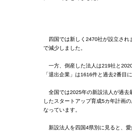
四国では新しく2470社が設立されま
で減少しました。
一方、倒産した法人は219社と20
「退出企業」は1616件と過去2番目
全国では2025年の新設法人が過去最
したスタートアップ育成5カ年計画
なっています。
新設法人を四国4県別に見ると、愛媛8