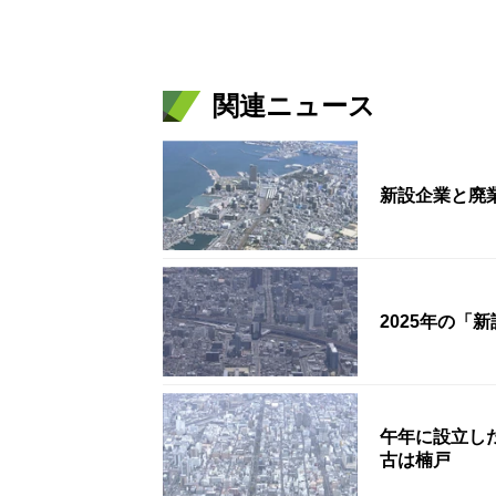
関連ニュース
新設企業と廃
2025年の「
午年に設立し
古は楠戸