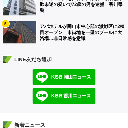
欺未遂の疑いで72歳の男を逮捕 香川県
警
5
アパホテルが岡山市中心部の激戦区に2棟
目オープン 市街地を一望のプールに大
浴場…非日常感を意識
LINE友だち追加
新着ニュース