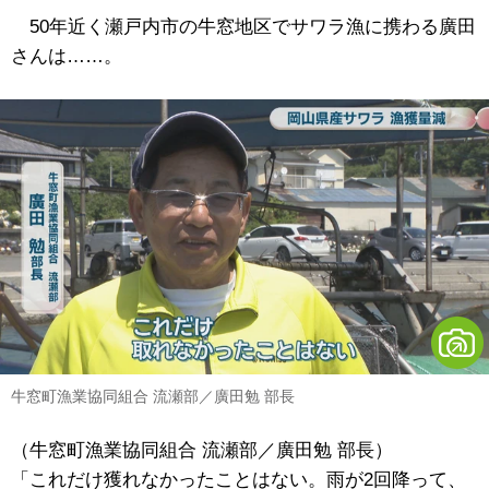
50年近く瀬戸内市の牛窓地区でサワラ漁に携わる廣田
さんは……。
牛窓町漁業協同組合 流瀬部／廣田勉 部長
（牛窓町漁業協同組合 流瀬部／廣田勉 部長）
「これだけ獲れなかったことはない。雨が2回降って、