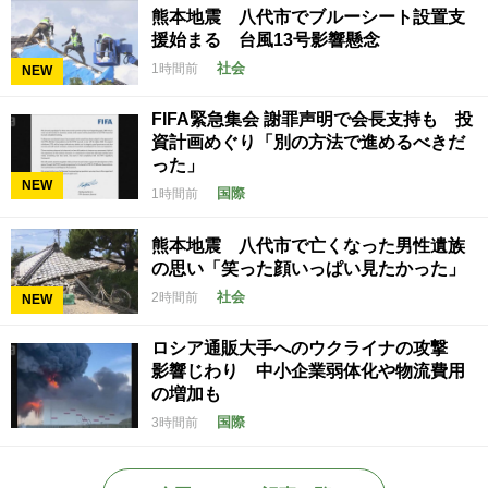
熊本地震 八代市でブルーシート設置支
援始まる 台風13号影響懸念
社会
1時間前
NEW
FIFA緊急集会 謝罪声明で会長支持も 投
資計画めぐり「別の方法で進めるべきだ
った」
NEW
国際
1時間前
熊本地震 八代市で亡くなった男性遺族
の思い「笑った顔いっぱい見たかった」
社会
2時間前
NEW
ロシア通販大手へのウクライナの攻撃
影響じわり 中小企業弱体化や物流費用
の増加も
国際
3時間前