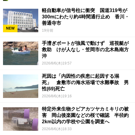
軽自動車が信号柱に衝突 国道319号が
300mにわたり約4時間通行止め 香川・
善通寺市
NEW
19分前
手漕ぎボートが強風で動けず 巡視艇が
救助 けが人なし・笠岡市の北木島南方
沖
2026/8/6(木)19:57
死因は「内因性の疾患に起因する溺
死」 倉敷市の海水浴場で水難事故 男
性(69)死亡
2026/8/6(木)19:16
特定外来生物クビアカツヤカミキリの被
害 岡山後楽園などの桜で確認 半径約
2km以内の学校や公園を調査へ
2026/8/6(木)18:33