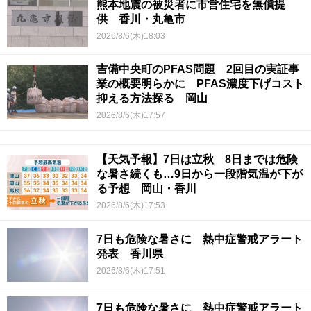
熊本地震の被災者に市営住宅を無償提
供 香川・丸亀市
2026/8/6(木)18:03
吉備中央町のPFAS問題 2回目の実証事
業の概要明らかに PFAS濃度下げコスト
抑える方法探る 岡山
2026/8/6(木)17:57
【天気予報】7日は立秋 8日までは危険
な暑さ続くも…9日から一段階気温が下が
る予想 岡山・香川
2026/8/6(木)17:53
7日も危険な暑さに 熱中症警戒アラート
発表 香川県
2026/8/6(木)17:51
7日も危険な暑さに 熱中症警戒アラート