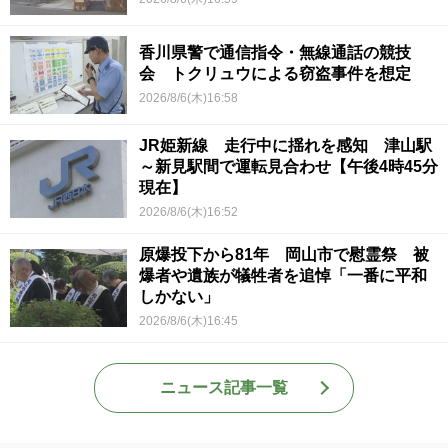
香川県警で通信指令・無線通話の競技
会 トクリュウによる窃盗事件を想定
2026/8/6(木)16:58
JR姫新線 走行中に揺れを感知 津山駅
～新見駅間で運転見合わせ【午後4時45分
現在】
2026/8/6(木)16:52
原爆投下から81年 岡山市で慰霊祭 被
爆者や遺族が犠牲者を追悼「一番に平和
しかない」
2026/8/6(木)16:45
ニュース記事一覧