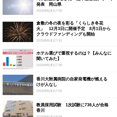
発表 岡山県
2026/8/6(木)17:50
倉敷の冬の夜を彩る「くらしき冬花
火」 12月3日に開催予定 8月1日から
クラウドファンディングも開始
2026/8/6(木)17:41
ホテル選びで重視するのは？【みんなに
聞いてみた】
2026/8/6(木)17:30
香川大附属病院の自家発電機が燃える
けが人なし
2026/8/6(木)17:05
教員採用試験 1次試験に736人が合格
香川
2026/8/6(木)16:59