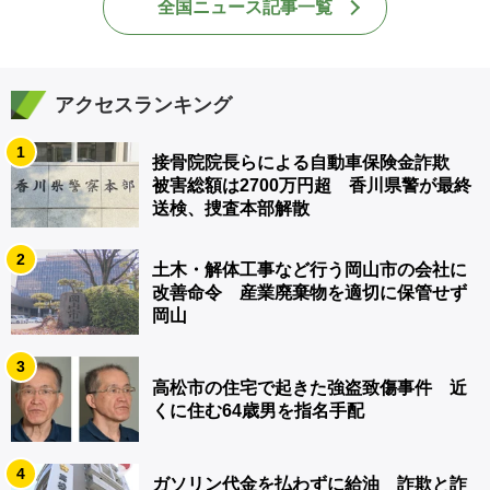
全国ニュース記事一覧
アクセスランキング
1
接骨院院長らによる自動車保険金詐欺
被害総額は2700万円超 香川県警が最終
送検、捜査本部解散
2
土木・解体工事など行う岡山市の会社に
改善命令 産業廃棄物を適切に保管せず
岡山
3
高松市の住宅で起きた強盗致傷事件 近
くに住む64歳男を指名手配
4
ガソリン代金を払わずに給油 詐欺と詐