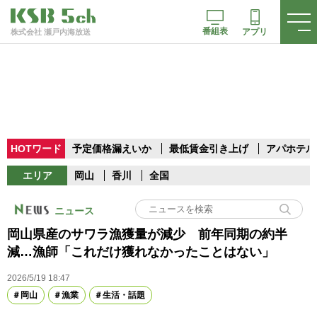
番組表
アプリ
株式会社 瀬戸内海放送
HOTワード
予定価格漏えいか
最低賃金引き上げ
アパホテル
エリア
岡山
香川
全国
ニュース
岡山県産のサワラ漁獲量が減少 前年同期の約半
減…漁師「これだけ獲れなかったことはない」
2026/5/19 18:47
岡山
漁業
生活・話題