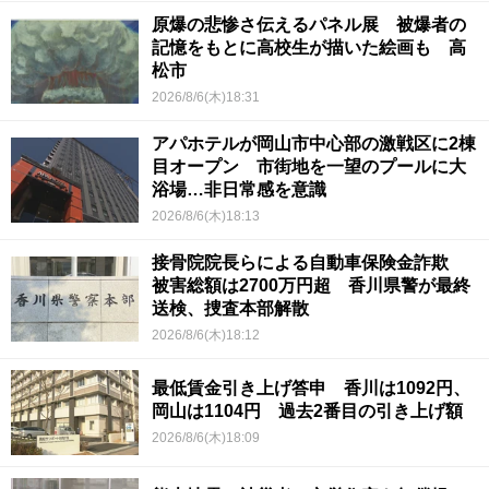
原爆の悲惨さ伝えるパネル展 被爆者の
記憶をもとに高校生が描いた絵画も 高
松市
2026/8/6(木)18:31
アパホテルが岡山市中心部の激戦区に2棟
目オープン 市街地を一望のプールに大
浴場…非日常感を意識
2026/8/6(木)18:13
接骨院院長らによる自動車保険金詐欺
被害総額は2700万円超 香川県警が最終
送検、捜査本部解散
2026/8/6(木)18:12
最低賃金引き上げ答申 香川は1092円、
岡山は1104円 過去2番目の引き上げ額
2026/8/6(木)18:09