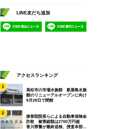
LINE友だち追加
アクセスランキング
1
高松市の市場水族館 新屋島水族
館のリニューアルオープンに向け
9月28日で閉館
2
接骨院院長らによる自動車保険金
詐欺 被害総額は2700万円超
香川県警が最終送検、捜査本部解