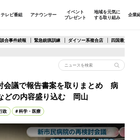
イベント
地域を元気に
テレビ番組
アナウンサー
企業
プレゼント
する取り組み
製談合事件続報
緊急銃猟訓練
ダイソー系複合店
四国最大スリ
討会議で報告書案を取りまとめ 病
などの内容盛り込む 岡山
行政
科学・医療