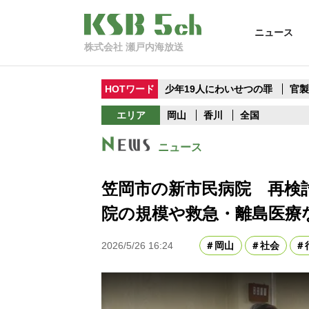
ニュース
株式会社 瀬戸内海放送
HOTワード
少年19人にわいせつの罪
官
エリア
岡山
香川
全国
ニュース
笠岡市の新市民病院 再検
院の規模や救急・離島医療
2026/5/26 16:24
岡山
社会