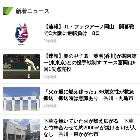
新着ニュース
【速報】J1・ファジアーノ岡山 開幕戦
でC大阪に逆転負け 8日
3時間前
【速報】夏の甲子園 英明(香川)が関東第
一(東東京)との投手戦制す エース冨岡は9
回1失点完投
4時間前
「火が服に燃え移った」86歳女性が救急
搬送 搬送時は意識あり 香川・丸亀市
4時間前
下草を焼いていた火が燃え広がる 下草
と竹林合わせて約2000㎡が焼ける けが人
なし 香川・東かがわ市