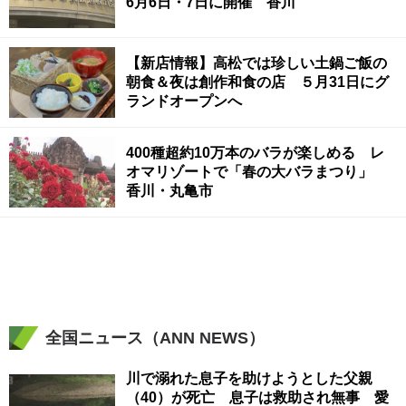
6月6日・7日に開催 香川
【新店情報】高松では珍しい土鍋ご飯の
朝食＆夜は創作和食の店 ５月31日にグ
ランドオープンへ
400種超約10万本のバラが楽しめる レ
オマリゾートで「春の大バラまつり」
香川・丸亀市
全国ニュース（ANN NEWS）
川で溺れた息子を助けようとした父親
（40）が死亡 息子は救助され無事 愛