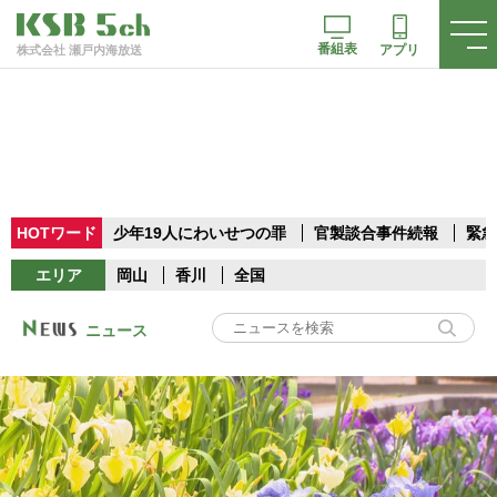
番組表
アプリ
株式会社 瀬戸内海放送
HOTワード
少年19人にわいせつの罪
官製談合事件続報
緊急
エリア
岡山
香川
全国
ニュース