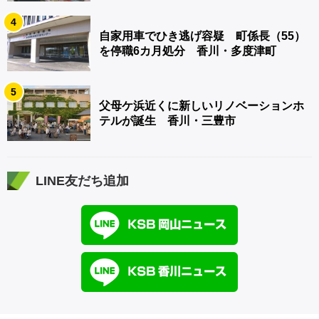
4
自家用車でひき逃げ容疑 町係長（55）
を停職6カ月処分 香川・多度津町
5
父母ケ浜近くに新しいリノベーションホ
テルが誕生 香川・三豊市
LINE友だち追加