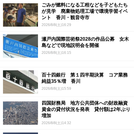
ごみが燃料になる工程などを子どもたち
が見学 廃棄物処理工場で環境学習イベ
ント 香川・観音寺市
2026/8/8(土)16:29
瀬戸内国際芸術祭2028の作品公募 女木
島などで現地説明会を開催
2026/8/8(土)16:15
百十四銀行 第１四半期決算 コア業務
純益35％増 香川
2026/8/8(土)15:59
四国財務局 地方公共団体への財政融資
資金の貸付状況を発表 貸付額は2年ぶり
増加
2026/8/8(土)14:32