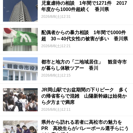
児童虐待の相談 1年間で1271件 2017
年度から1000件超続く 香川県
2026/8/8(土)12:31
配偶者からの暴力相談 1年間で1000件
超 30～40代女性の被害が多い 香川県
2026/8/8(土)12:21
都市と地方の「二地域居住」 観音寺市
が暮らし体験ツアー 香川
2026/8/8(土)12:15
JR岡山駅でお盆期間の下りピーク 多く
の帰省客らで混雑 山陽新幹線は始発か
ら夕方まで満席
2026/8/8(土)12:11
県外から訪れる若者に高松市の魅力を
PR 高校生らがバレーボール選手らにう