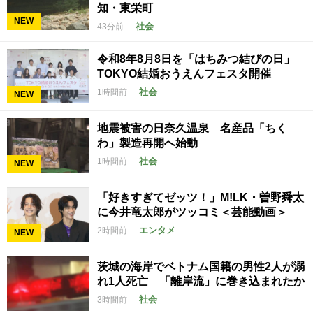
知・東栄町
NEW
社会
43分前
令和8年8月8日を「はちみつ結びの日」
TOKYO結婚おうえんフェスタ開催
社会
1時間前
NEW
地震被害の日奈久温泉 名産品「ちく
わ」製造再開へ始動
社会
1時間前
NEW
「好きすぎてゼッツ！」M!LK・曽野舜太
に今井竜太郎がツッコミ＜芸能動画＞
エンタメ
2時間前
NEW
茨城の海岸でベトナム国籍の男性2人が溺
れ1人死亡 「離岸流」に巻き込まれたか
社会
3時間前