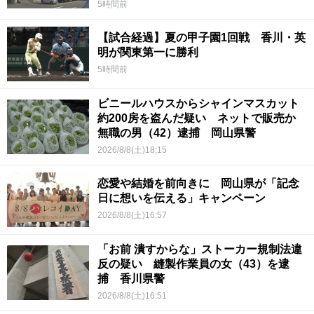
5時間前
【試合経過】夏の甲子園1回戦 香川・英
明が関東第一に勝利
5時間前
ビニールハウスからシャインマスカット
約200房を盗んだ疑い ネットで販売か
無職の男（42）逮捕 岡山県警
2026/8/8(土)18:15
恋愛や結婚を前向きに 岡山県が「記念
日に想いを伝える」キャンペーン
2026/8/8(土)16:57
「お前 潰すからな」ストーカー規制法違
反の疑い 縫製作業員の女（43）を逮
捕 香川県警
2026/8/8(土)16:51