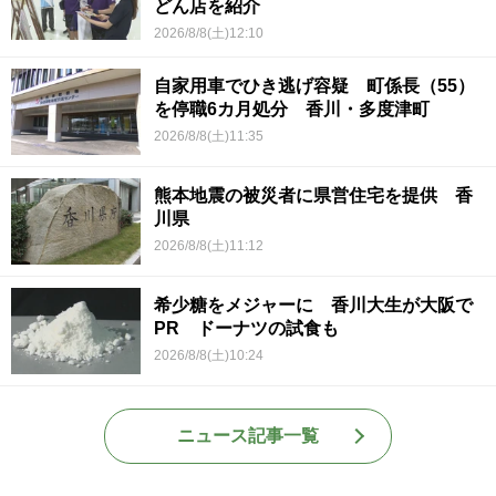
どん店を紹介
2026/8/8(土)12:10
自家用車でひき逃げ容疑 町係長（55）
を停職6カ月処分 香川・多度津町
2026/8/8(土)11:35
熊本地震の被災者に県営住宅を提供 香
川県
2026/8/8(土)11:12
希少糖をメジャーに 香川大生が大阪で
PR ドーナツの試食も
2026/8/8(土)10:24
ニュース記事一覧