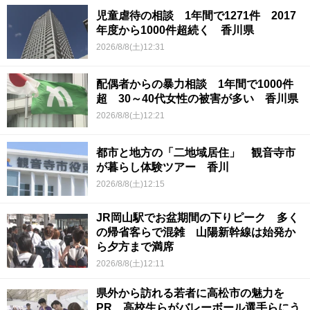
児童虐待の相談 1年間で1271件 2017
年度から1000件超続く 香川県
2026/8/8(土)12:31
配偶者からの暴力相談 1年間で1000件
超 30～40代女性の被害が多い 香川県
2026/8/8(土)12:21
都市と地方の「二地域居住」 観音寺市
が暮らし体験ツアー 香川
2026/8/8(土)12:15
JR岡山駅でお盆期間の下りピーク 多く
の帰省客らで混雑 山陽新幹線は始発か
ら夕方まで満席
2026/8/8(土)12:11
県外から訪れる若者に高松市の魅力を
PR 高校生らがバレーボール選手らにう