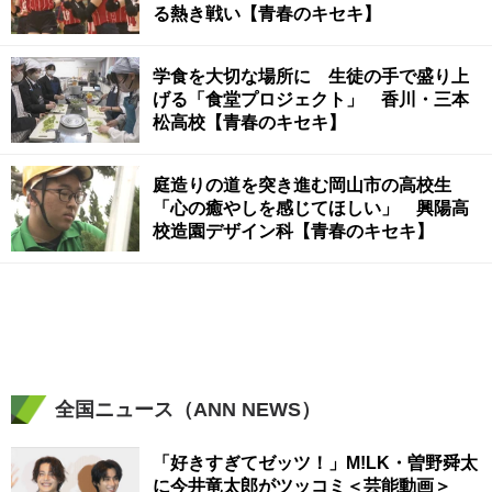
る熱き戦い【青春のキセキ】
学食を大切な場所に 生徒の手で盛り上
げる「食堂プロジェクト」 香川・三本
松高校【青春のキセキ】
庭造りの道を突き進む岡山市の高校生
「心の癒やしを感じてほしい」 興陽高
校造園デザイン科【青春のキセキ】
全国ニュース（ANN NEWS）
「好きすぎてゼッツ！」M!LK・曽野舜太
に今井竜太郎がツッコミ＜芸能動画＞