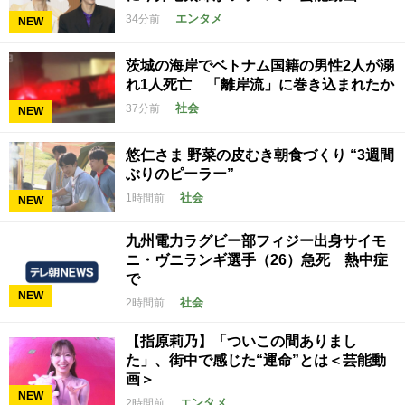
エンタメ
34分前
NEW
茨城の海岸でベトナム国籍の男性2人が溺
れ1人死亡 「離岸流」に巻き込まれたか
社会
37分前
NEW
悠仁さま 野菜の皮むき朝食づくり “3週間
ぶりのピーラー”
社会
1時間前
NEW
九州電力ラグビー部フィジー出身サイモ
ニ・ヴニランギ選手（26）急死 熱中症
で
NEW
社会
2時間前
【指原莉乃】「ついこの間ありまし
た」、街中で感じた“運命”とは＜芸能動
画＞
NEW
エンタメ
2時間前