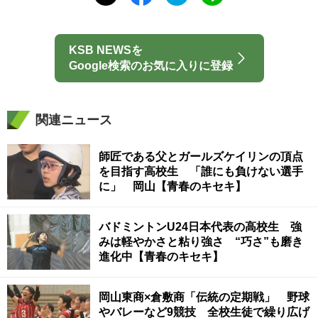
KSB NEWSを
Google検索のお気に入りに登録
関連ニュース
師匠である父とガールズケイリンの頂点
を目指す高校生 「誰にも負けない選手
に」 岡山【青春のキセキ】
バドミントンU24日本代表の高校生 強
みは軽やかさと粘り強さ “巧さ”も磨き
進化中【青春のキセキ】
岡山東商×倉敷商「伝統の定期戦」 野球
やバレーなど9競技 全校生徒で繰り広げ