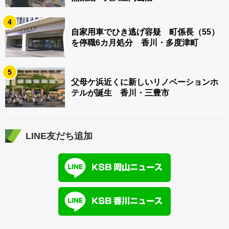
4
自家用車でひき逃げ容疑 町係長（55）
を停職6カ月処分 香川・多度津町
5
父母ケ浜近くに新しいリノベーションホ
テルが誕生 香川・三豊市
LINE友だち追加