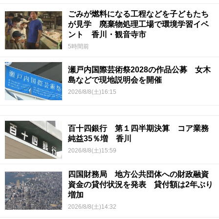
ごみが燃料になる工程などを子どもたち
が見学 廃棄物処理工場で環境学習イベ
ント 香川・観音寺市
5時間前
瀬戸内国際芸術祭2028の作品公募 女木
島などで現地説明会を開催
2026/8/8(土)16:15
百十四銀行 第１四半期決算 コア業務
純益35％増 香川
2026/8/8(土)15:59
四国財務局 地方公共団体への財政融資
資金の貸付状況を発表 貸付額は2年ぶり
増加
2026/8/8(土)14:32