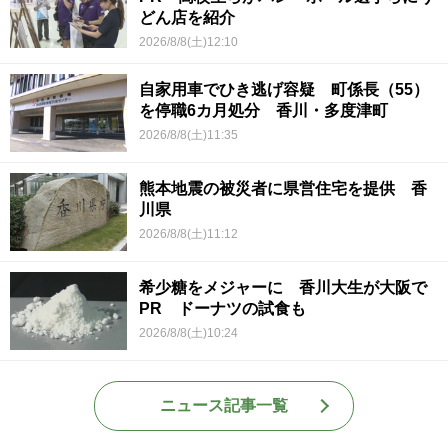
どん店を紹介
2026/8/8(土)12:10
自家用車でひき逃げ容疑 町係長（55）
を停職6カ月処分 香川・多度津町
2026/8/8(土)11:35
熊本地震の被災者に県営住宅を提供 香
川県
2026/8/8(土)11:12
希少糖をメジャーに 香川大生が大阪で
PR ドーナツの試食も
2026/8/8(土)10:24
ニュース記事一覧