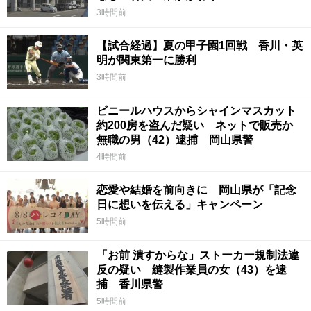
3時間前
【試合経過】夏の甲子園1回戦 香川・英
明が関東第一に勝利
3時間前
ビニールハウスからシャインマスカット
約200房を盗んだ疑い ネットで販売か
無職の男（42）逮捕 岡山県警
4時間前
恋愛や結婚を前向きに 岡山県が「記念
日に想いを伝える」キャンペーン
5時間前
「お前 潰すからな」ストーカー規制法違
反の疑い 縫製作業員の女（43）を逮
捕 香川県警
5時間前