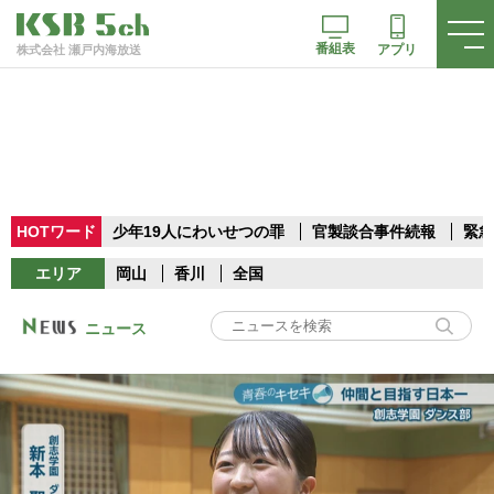
番組表
アプリ
株式会社 瀬戸内海放送
HOTワード
少年19人にわいせつの罪
官製談合事件続報
緊急
エリア
岡山
香川
全国
ニュース