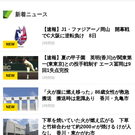
新着ニュース
【速報】J1・ファジアーノ岡山 開幕戦
でC大阪に逆転負け 8日
1時間前
NEW
【速報】夏の甲子園 英明(香川)が関東第
一(東東京)との投手戦制す エース冨岡は9
回1失点完投
NEW
1時間前
「火が服に燃え移った」86歳女性が救急
搬送 搬送時は意識あり 香川・丸亀市
1時間前
NEW
下草を焼いていた火が燃え広がる 下草
と竹林合わせて約2000㎡が焼ける けが人
なし 香川・東かがわ市