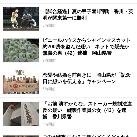
【試合経過】夏の甲子園1回戦 香川・英
明が関東第一に勝利
3時間前
ビニールハウスからシャインマスカット
約200房を盗んだ疑い ネットで販売か
無職の男（42）逮捕 岡山県警
3時間前
恋愛や結婚を前向きに 岡山県が「記念
日に想いを伝える」キャンペーン
5時間前
「お前 潰すからな」ストーカー規制法違
反の疑い 縫製作業員の女（43）を逮
捕 香川県警
5時間前