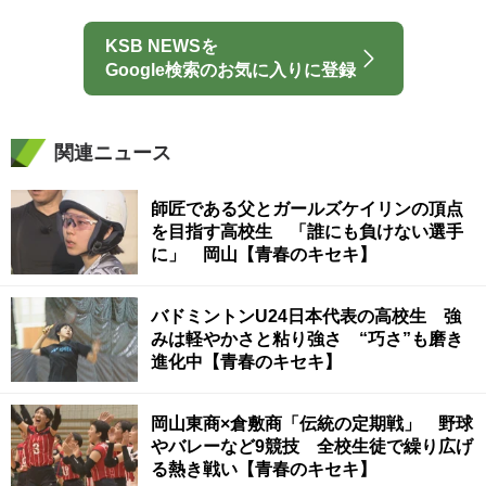
KSB NEWSを
Google検索のお気に入りに登録
関連ニュース
師匠である父とガールズケイリンの頂点
を目指す高校生 「誰にも負けない選手
に」 岡山【青春のキセキ】
バドミントンU24日本代表の高校生 強
みは軽やかさと粘り強さ “巧さ”も磨き
進化中【青春のキセキ】
岡山東商×倉敷商「伝統の定期戦」 野球
やバレーなど9競技 全校生徒で繰り広げ
る熱き戦い【青春のキセキ】