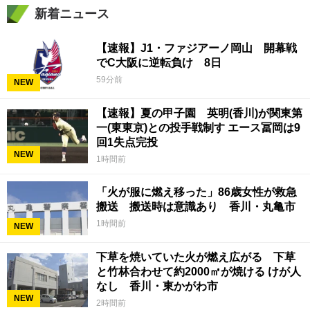
新着ニュース
【速報】J1・ファジアーノ岡山 開幕戦
でC大阪に逆転負け 8日
59分前
NEW
【速報】夏の甲子園 英明(香川)が関東第
一(東東京)との投手戦制す エース冨岡は9
回1失点完投
NEW
1時間前
「火が服に燃え移った」86歳女性が救急
搬送 搬送時は意識あり 香川・丸亀市
1時間前
NEW
下草を焼いていた火が燃え広がる 下草
と竹林合わせて約2000㎡が焼ける けが人
なし 香川・東かがわ市
NEW
2時間前