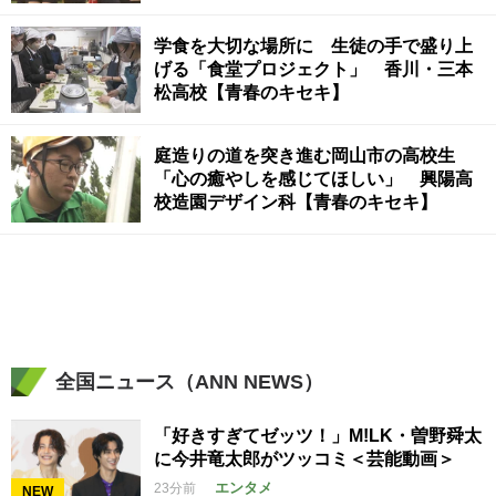
学食を大切な場所に 生徒の手で盛り上
げる「食堂プロジェクト」 香川・三本
松高校【青春のキセキ】
庭造りの道を突き進む岡山市の高校生
「心の癒やしを感じてほしい」 興陽高
校造園デザイン科【青春のキセキ】
全国ニュース（ANN NEWS）
「好きすぎてゼッツ！」M!LK・曽野舜太
に今井竜太郎がツッコミ＜芸能動画＞
エンタメ
23分前
NEW