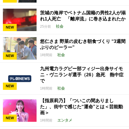
茨城の海岸でベトナム国籍の男性2人が溺
れ1人死亡 「離岸流」に巻き込まれたか
社会
25分前
NEW
悠仁さま 野菜の皮むき朝食づくり “3週間
ぶりのピーラー”
社会
1時間前
NEW
九州電力ラグビー部フィジー出身サイモ
ニ・ヴニランギ選手（26）急死 熱中症
で
NEW
社会
1時間前
【指原莉乃】「ついこの間ありまし
た」、街中で感じた“運命”とは＜芸能動
画＞
NEW
エンタメ
1時間前