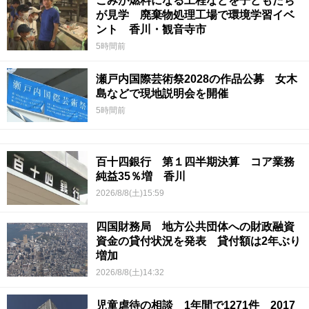
ごみが燃料になる工程などを子どもたち
が見学 廃棄物処理工場で環境学習イベ
ント 香川・観音寺市
5時間前
瀬戸内国際芸術祭2028の作品公募 女木
島などで現地説明会を開催
5時間前
百十四銀行 第１四半期決算 コア業務
純益35％増 香川
2026/8/8(土)15:59
四国財務局 地方公共団体への財政融資
資金の貸付状況を発表 貸付額は2年ぶり
増加
2026/8/8(土)14:32
児童虐待の相談 1年間で1271件 2017