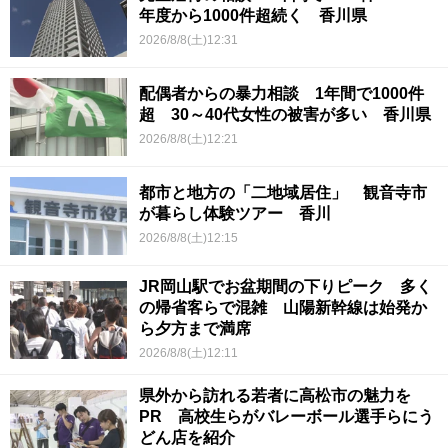
年度から1000件超続く 香川県
2026/8/8(土)12:31
配偶者からの暴力相談 1年間で1000件
超 30～40代女性の被害が多い 香川県
2026/8/8(土)12:21
都市と地方の「二地域居住」 観音寺市
が暮らし体験ツアー 香川
2026/8/8(土)12:15
JR岡山駅でお盆期間の下りピーク 多く
の帰省客らで混雑 山陽新幹線は始発か
ら夕方まで満席
2026/8/8(土)12:11
県外から訪れる若者に高松市の魅力を
PR 高校生らがバレーボール選手らにう
どん店を紹介