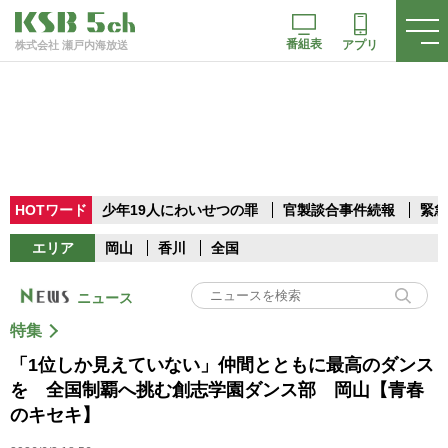
番組表
アプリ
株式会社 瀬戸内海放送
HOTワード
少年19人にわいせつの罪
官製談合事件続報
緊急
エリア
岡山
香川
全国
ニュース
特集
「1位しか見えていない」仲間とともに最高のダンス
を 全国制覇へ挑む創志学園ダンス部 岡山【青春
のキセキ】