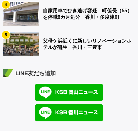
4
自家用車でひき逃げ容疑 町係長（55）
を停職6カ月処分 香川・多度津町
5
父母ケ浜近くに新しいリノベーションホ
テルが誕生 香川・三豊市
LINE友だち追加