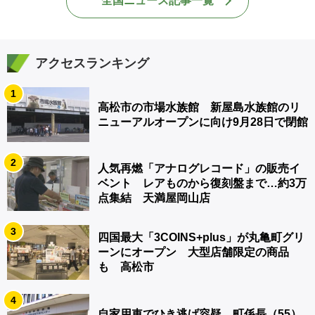
全国ニュース記事一覧
アクセスランキング
1
高松市の市場水族館 新屋島水族館のリ
ニューアルオープンに向け9月28日で閉館
2
人気再燃「アナログレコード」の販売イ
ベント レアものから復刻盤まで…約3万
点集結 天満屋岡山店
3
四国最大「3COINS+plus」が丸亀町グリ
ーンにオープン 大型店舗限定の商品
も 高松市
4
自家用車でひき逃げ容疑 町係長（55）