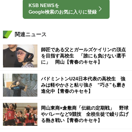
KSB NEWSを
Google検索のお気に入りに登録
関連ニュース
師匠である父とガールズケイリンの頂点
を目指す高校生 「誰にも負けない選手
に」 岡山【青春のキセキ】
バドミントンU24日本代表の高校生 強
みは軽やかさと粘り強さ “巧さ”も磨き
進化中【青春のキセキ】
岡山東商×倉敷商「伝統の定期戦」 野球
やバレーなど9競技 全校生徒で繰り広げ
る熱き戦い【青春のキセキ】