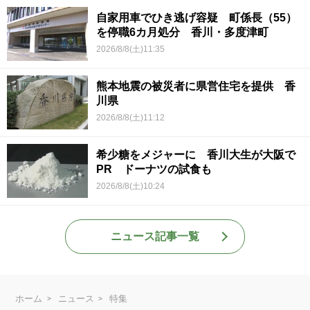
自家用車でひき逃げ容疑 町係長（55）
を停職6カ月処分 香川・多度津町
2026/8/8(土)11:35
熊本地震の被災者に県営住宅を提供 香
川県
2026/8/8(土)11:12
希少糖をメジャーに 香川大生が大阪で
PR ドーナツの試食も
2026/8/8(土)10:24
ニュース記事一覧
ホーム
ニュース
特集