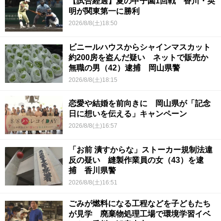
【試合経過】夏の甲子園1回戦 香川・英
明が関東第一に勝利
2026/8/8(土)18:50
ビニールハウスからシャインマスカット
約200房を盗んだ疑い ネットで販売か
無職の男（42）逮捕 岡山県警
2026/8/8(土)18:15
恋愛や結婚を前向きに 岡山県が「記念
日に想いを伝える」キャンペーン
2026/8/8(土)16:57
「お前 潰すからな」ストーカー規制法違
反の疑い 縫製作業員の女（43）を逮
捕 香川県警
2026/8/8(土)16:51
ごみが燃料になる工程などを子どもたち
が見学 廃棄物処理工場で環境学習イベ