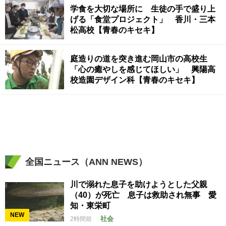
学食を大切な場所に 生徒の手で盛り上
げる「食堂プロジェクト」 香川・三本
松高校【青春のキセキ】
庭造りの道を突き進む岡山市の高校生
「心の癒やしを感じてほしい」 興陽高
校造園デザイン科【青春のキセキ】
全国ニュース（ANN NEWS）
川で溺れた息子を助けようとした父親
（40）が死亡 息子は救助され無事 愛
知・東栄町
NEW
社会
2時間前