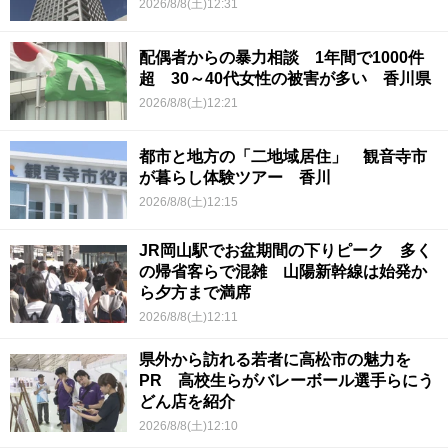
2026/8/8(土)12:31
配偶者からの暴力相談 1年間で1000件
超 30～40代女性の被害が多い 香川県
2026/8/8(土)12:21
都市と地方の「二地域居住」 観音寺市
が暮らし体験ツアー 香川
2026/8/8(土)12:15
JR岡山駅でお盆期間の下りピーク 多く
の帰省客らで混雑 山陽新幹線は始発か
ら夕方まで満席
2026/8/8(土)12:11
県外から訪れる若者に高松市の魅力を
PR 高校生らがバレーボール選手らにう
どん店を紹介
2026/8/8(土)12:10