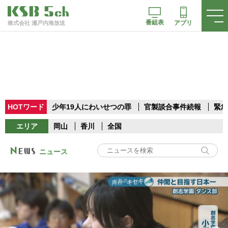
番組表
アプリ
株式会社 瀬戸内海放送
HOTワード
少年19人にわいせつの罪
官製談合事件続報
緊急
エリア
岡山
香川
全国
ニュース