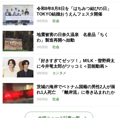
令和8年8月8日を「はちみつ結びの日」
TOKYO結婚おうえんフェスタ開催
社会
3時間前
地震被害の日奈久温泉 名産品「ちく
わ」製造再開へ始動
社会
3時間前
「好きすぎてゼッツ！」M!LK・曽野舜太
に今井竜太郎がツッコミ＜芸能動画＞
エンタメ
5時間前
茨城の海岸でベトナム国籍の男性2人が溺
れ1人死亡 「離岸流」に巻き込まれたか
社会
5時間前