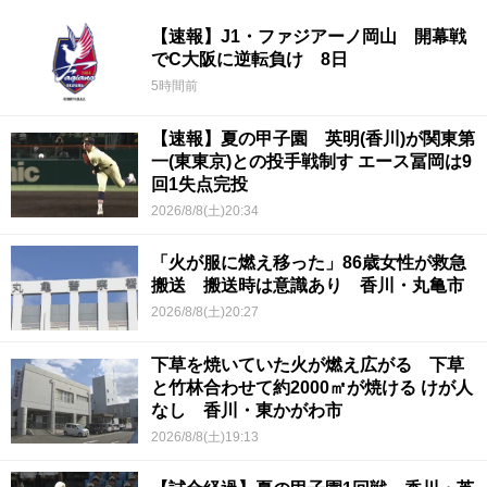
【速報】J1・ファジアーノ岡山 開幕戦
でC大阪に逆転負け 8日
5時間前
【速報】夏の甲子園 英明(香川)が関東第
一(東東京)との投手戦制す エース冨岡は9
回1失点完投
2026/8/8(土)20:34
「火が服に燃え移った」86歳女性が救急
搬送 搬送時は意識あり 香川・丸亀市
2026/8/8(土)20:27
下草を焼いていた火が燃え広がる 下草
と竹林合わせて約2000㎡が焼ける けが人
なし 香川・東かがわ市
2026/8/8(土)19:13