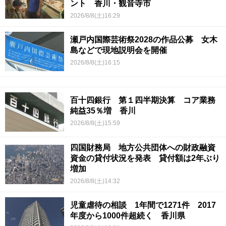
ント 香川・観音寺市
2026/8/8(土)16:29
瀬戸内国際芸術祭2028の作品公募 女木
島などで現地説明会を開催
2026/8/8(土)16:15
百十四銀行 第１四半期決算 コア業務
純益35％増 香川
2026/8/8(土)15:59
四国財務局 地方公共団体への財政融資
資金の貸付状況を発表 貸付額は2年ぶり
増加
2026/8/8(土)14:32
児童虐待の相談 1年間で1271件 2017
年度から1000件超続く 香川県