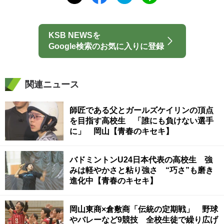
KSB NEWSを
Google検索のお気に入りに登録
関連ニュース
師匠である父とガールズケイリンの頂点
を目指す高校生 「誰にも負けない選手
に」 岡山【青春のキセキ】
バドミントンU24日本代表の高校生 強
みは軽やかさと粘り強さ “巧さ”も磨き
進化中【青春のキセキ】
岡山東商×倉敷商「伝統の定期戦」 野球
やバレーなど9競技 全校生徒で繰り広げ