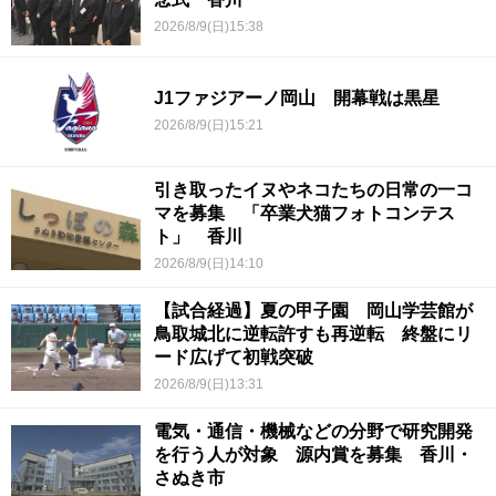
2026/8/9(日)15:38
J1ファジアーノ岡山 開幕戦は黒星
2026/8/9(日)15:21
引き取ったイヌやネコたちの日常の一コ
マを募集 「卒業犬猫フォトコンテス
ト」 香川
2026/8/9(日)14:10
【試合経過】夏の甲子園 岡山学芸館が
鳥取城北に逆転許すも再逆転 終盤にリ
ード広げて初戦突破
2026/8/9(日)13:31
電気・通信・機械などの分野で研究開発
を行う人が対象 源内賞を募集 香川・
さぬき市