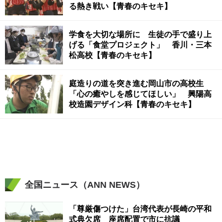
る熱き戦い【青春のキセキ】
学食を大切な場所に 生徒の手で盛り上
げる「食堂プロジェクト」 香川・三本
松高校【青春のキセキ】
庭造りの道を突き進む岡山市の高校生
「心の癒やしを感じてほしい」 興陽高
校造園デザイン科【青春のキセキ】
全国ニュース（ANN NEWS）
「尊厳傷つけた」台湾代表が長崎の平和
式典欠席 座席配置で市に抗議