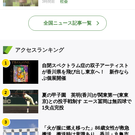
社会
3時間前
全国ニュース記事一覧
アクセスランキング
1
自閉スペクトラム症の双子アーティスト
が香川県を飛び出し東京へ！ 新作なら
ぶ個展開催
2
夏の甲子園 英明(香川)が関東第一(東東
京)との投手戦制す エース冨岡は無四球で
1失点完投
3
「火が服に燃え移った」86歳女性が救急
搬送 搬送時は意識あり 香川・丸亀市