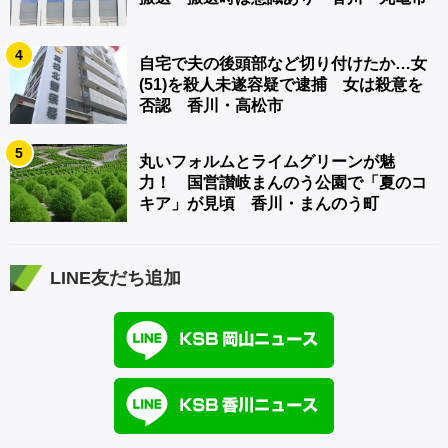
4
自宅で夫の後頭部など切り付けたか…女
(51)を殺人未遂容疑で逮捕 女は殺意を
否認 香川・高松市
5
丸いフォルムとライムグリーンが魅
力！ 国営讃岐まんのう公園で「夏のコ
キア」が見頃 香川・まんのう町
LINE友だち追加