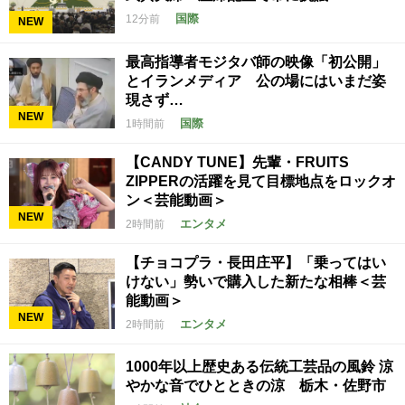
国際
12分前
NEW
最高指導者モジタバ師の映像「初公開」
とイランメディア 公の場にはいまだ姿
現さず…
NEW
国際
1時間前
【CANDY TUNE】先輩・FRUITS
ZIPPERの活躍を見て目標地点をロックオ
ン＜芸能動画＞
NEW
エンタメ
2時間前
【チョコプラ・長田庄平】「乗ってはい
けない」勢いで購入した新たな相棒＜芸
能動画＞
NEW
エンタメ
2時間前
1000年以上歴史ある伝統工芸品の風鈴 涼
やかな音でひとときの涼 栃木・佐野市