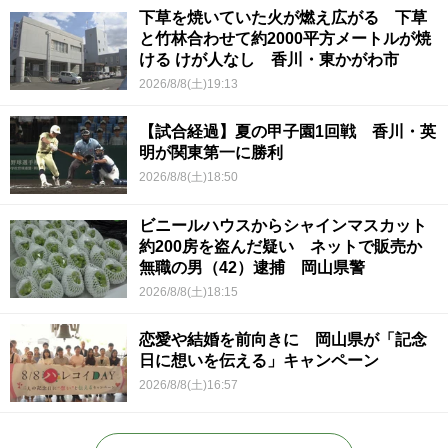
下草を焼いていた火が燃え広がる 下草
と竹林合わせて約2000平方メートルが焼
ける けが人なし 香川・東かがわ市
2026/8/8(土)19:13
【試合経過】夏の甲子園1回戦 香川・英
明が関東第一に勝利
2026/8/8(土)18:50
ビニールハウスからシャインマスカット
約200房を盗んだ疑い ネットで販売か
無職の男（42）逮捕 岡山県警
2026/8/8(土)18:15
恋愛や結婚を前向きに 岡山県が「記念
日に想いを伝える」キャンペーン
2026/8/8(土)16:57