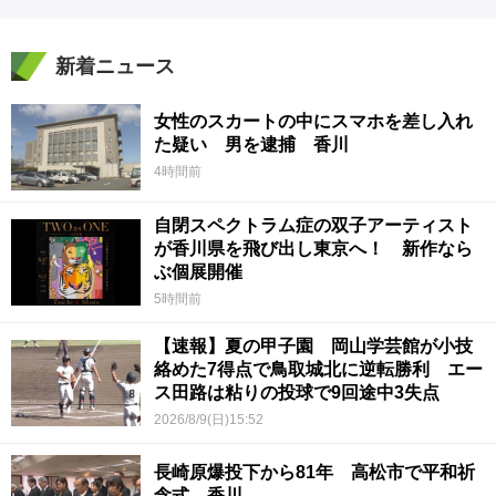
新着ニュース
女性のスカートの中にスマホを差し入れ
た疑い 男を逮捕 香川
4時間前
自閉スペクトラム症の双子アーティスト
が香川県を飛び出し東京へ！ 新作なら
ぶ個展開催
5時間前
【速報】夏の甲子園 岡山学芸館が小技
絡めた7得点で鳥取城北に逆転勝利 エー
ス田路は粘りの投球で9回途中3失点
2026/8/9(日)15:52
長崎原爆投下から81年 高松市で平和祈
念式 香川