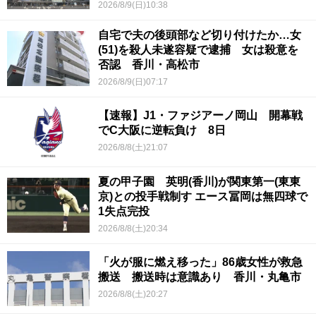
2026/8/9(日)10:38
自宅で夫の後頭部など切り付けたか…女
(51)を殺人未遂容疑で逮捕 女は殺意を
否認 香川・高松市
2026/8/9(日)07:17
【速報】J1・ファジアーノ岡山 開幕戦
でC大阪に逆転負け 8日
2026/8/8(土)21:07
夏の甲子園 英明(香川)が関東第一(東東
京)との投手戦制す エース冨岡は無四球で
1失点完投
2026/8/8(土)20:34
「火が服に燃え移った」86歳女性が救急
搬送 搬送時は意識あり 香川・丸亀市
2026/8/8(土)20:27