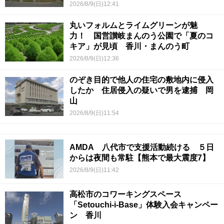
2026/8/9(日)12:41
丸いフォルムとライムグリーンが魅
力！ 国営讃岐まんのう公園で「夏のコ
キア」が見頃 香川・まんのう町
2026/8/9(日)12:36
のぞき目的で他人の住宅の敷地内に侵入
したか 住居侵入の疑いで男を逮捕 岡
山
2026/8/9(日)11:54
AMDA 八代市で支援活動続ける ５日
からは夜間も常駐【熊本で最大震度7】
2026/8/9(日)11:42
高松市のコワーキングスペース
「Setouchi-i-Base」体験入会キャンペー
ン 香川