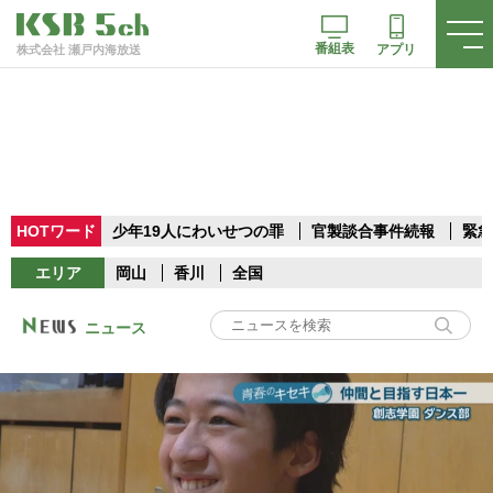
番組表
アプリ
株式会社 瀬戸内海放送
HOTワード
少年19人にわいせつの罪
官製談合事件続報
緊急
エリア
岡山
香川
全国
ニュース