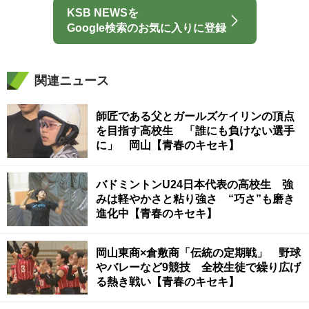
KSB NEWSを
Google検索のお気に入りに登録
関連ニュース
師匠である父とガールズケイリンの頂点
を目指す高校生 「誰にも負けない選手
に」 岡山【青春のキセキ】
バドミントンU24日本代表の高校生 強
みは軽やかさと粘り強さ “巧さ”も磨き
進化中【青春のキセキ】
岡山東商×倉敷商「伝統の定期戦」 野球
やバレーなど9競技 全校生徒で繰り広げ
る熱き戦い【青春のキセキ】