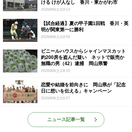
ける けが人なし 香川・東かがわ市
2026/8/8(土)19:13
【試合経過】夏の甲子園1回戦 香川・英
明が関東第一に勝利
2026/8/8(土)18:50
ビニールハウスからシャインマスカット
約200房を盗んだ疑い ネットで販売か
無職の男（42）逮捕 岡山県警
2026/8/8(土)18:15
恋愛や結婚を前向きに 岡山県が「記念
日に想いを伝える」キャンペーン
2026/8/8(土)16:57
ニュース記事一覧