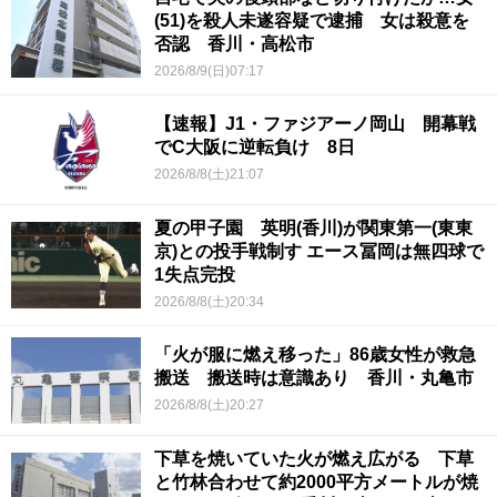
(51)を殺人未遂容疑で逮捕 女は殺意を
否認 香川・高松市
2026/8/9(日)07:17
【速報】J1・ファジアーノ岡山 開幕戦
でC大阪に逆転負け 8日
2026/8/8(土)21:07
夏の甲子園 英明(香川)が関東第一(東東
京)との投手戦制す エース冨岡は無四球で
1失点完投
2026/8/8(土)20:34
「火が服に燃え移った」86歳女性が救急
搬送 搬送時は意識あり 香川・丸亀市
2026/8/8(土)20:27
下草を焼いていた火が燃え広がる 下草
と竹林合わせて約2000平方メートルが焼