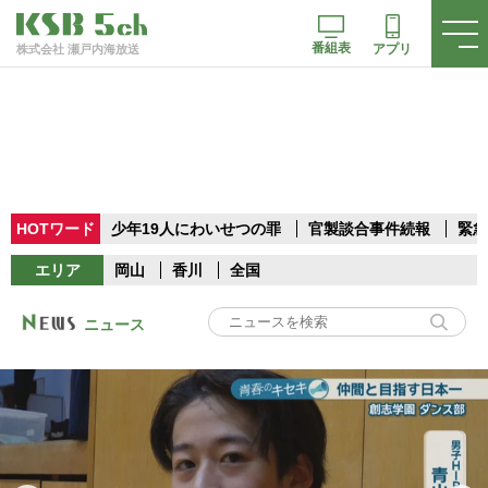
番組表
アプリ
株式会社 瀬戸内海放送
HOTワード
少年19人にわいせつの罪
官製談合事件続報
緊急
エリア
岡山
香川
全国
ニュース