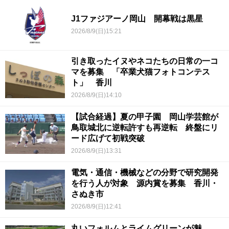
J1ファジアーノ岡山 開幕戦は黒星
2026/8/9(日)15:21
引き取ったイヌやネコたちの日常の一コ
マを募集 「卒業犬猫フォトコンテス
ト」 香川
2026/8/9(日)14:10
【試合経過】夏の甲子園 岡山学芸館が
鳥取城北に逆転許すも再逆転 終盤にリ
ード広げて初戦突破
2026/8/9(日)13:31
電気・通信・機械などの分野で研究開発
を行う人が対象 源内賞を募集 香川・
さぬき市
2026/8/9(日)12:41
丸いフォルムとライムグリーンが魅