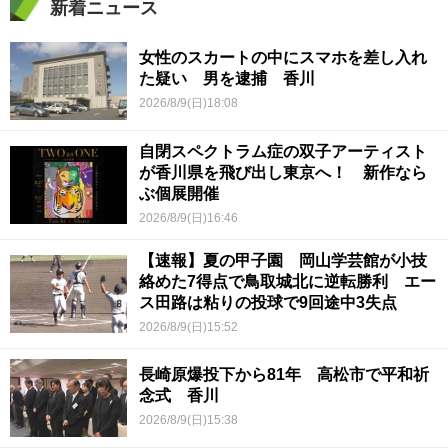
新着ニュース
女性のスカートの中にスマホを差し入れ
た疑い 男を逮捕 香川
2026/8/9(日)18:08
自閉スペクトラム症の双子アーティスト
が香川県を飛び出し東京へ！ 新作なら
ぶ個展開催
2026/8/9(日)16:46
【速報】夏の甲子園 岡山学芸館が小技
絡めた7得点で鳥取城北に逆転勝利 エー
ス田路は粘りの投球で9回途中3失点
2026/8/9(日)15:52
長崎原爆投下から81年 高松市で平和祈
念式 香川
2026/8/9(日)15:38