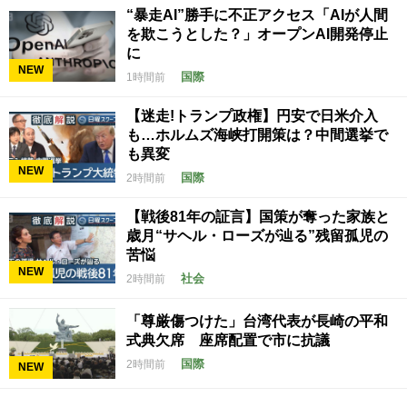
“暴走AI”勝手に不正アクセス「AIが人間
を欺こうとした？」オープンAI開発停止
に
NEW
国際
1時間前
【迷走!トランプ政権】円安で日米介入
も…ホルムズ海峡打開策は？中間選挙で
も異変
NEW
国際
2時間前
【戦後81年の証言】国策が奪った家族と
歳月“サヘル・ローズが辿る”残留孤児の
苦悩
NEW
社会
2時間前
「尊厳傷つけた」台湾代表が長崎の平和
式典欠席 座席配置で市に抗議
国際
2時間前
NEW