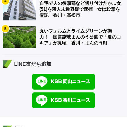
4
自宅で夫の後頭部など切り付けたか…女
(51)を殺人未遂容疑で逮捕 女は殺意を
否認 香川・高松市
5
丸いフォルムとライムグリーンが魅
力！ 国営讃岐まんのう公園で「夏のコ
キア」が見頃 香川・まんのう町
LINE友だち追加