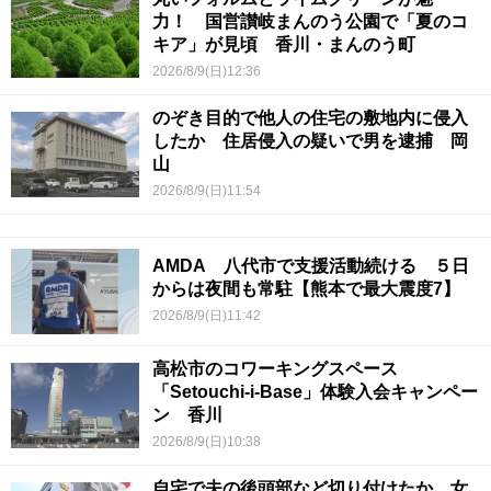
力！ 国営讃岐まんのう公園で「夏のコ
キア」が見頃 香川・まんのう町
2026/8/9(日)12:36
のぞき目的で他人の住宅の敷地内に侵入
したか 住居侵入の疑いで男を逮捕 岡
山
2026/8/9(日)11:54
AMDA 八代市で支援活動続ける ５日
からは夜間も常駐【熊本で最大震度7】
2026/8/9(日)11:42
高松市のコワーキングスペース
「Setouchi-i-Base」体験入会キャンペー
ン 香川
2026/8/9(日)10:38
自宅で夫の後頭部など切り付けたか…女