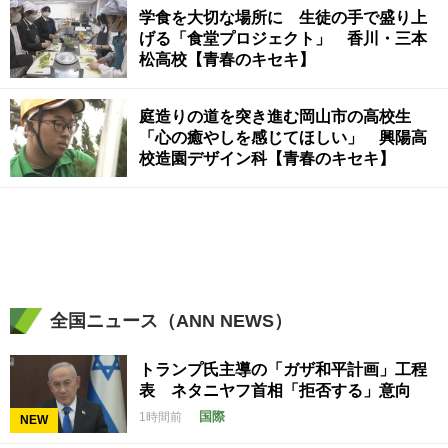
学食を大切な場所に 生徒の手で盛り上
げる「食堂プロジェクト」 香川・三本
松高校【青春のキセキ】
庭造りの道を突き進む岡山市の高校生
「心の癒やしを感じてほしい」 興陽高
校造園デザイン科【青春のキセキ】
全国ニュース（ANN NEWS）
トランプ氏主導の「ガザ和平計画」工程
表 ネタニヤフ首相「拒否する」意向
国際
1時間前
NEW