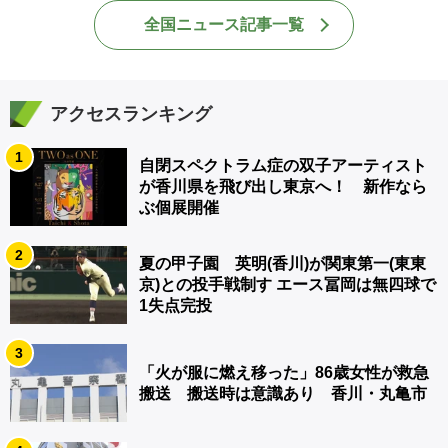
全国ニュース記事一覧
アクセスランキング
1
自閉スペクトラム症の双子アーティスト
が香川県を飛び出し東京へ！ 新作なら
ぶ個展開催
2
夏の甲子園 英明(香川)が関東第一(東東
京)との投手戦制す エース冨岡は無四球で
1失点完投
3
「火が服に燃え移った」86歳女性が救急
搬送 搬送時は意識あり 香川・丸亀市